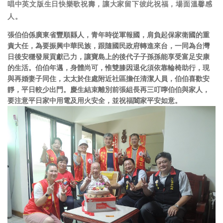
唱中英文版生日快樂歌祝壽，讓大家留下彼此祝福，場面溫馨感
人。
張伯伯係廣東省豐順縣人，青年時從軍報國，肩負起保家衛國的重
責大任，為要振興中華民族，跟隨國民政府轉進來台，一同為台灣
日後安穩發展貢獻己力，讓寶島上的後代子子孫孫能享受富足安康
的生活。伯伯年邁，身體尚可，惟雙膝因退化須依靠輪椅助行，現
與再婚妻子同住，太太於住處附近社區擔任清潔人員，伯伯喜歡安
靜，平日較少出門。慶生結束離別前張組長再三叮嚀伯伯與家人，
要注意平日家中用電及用火安全，並祝福闔家平安如意。