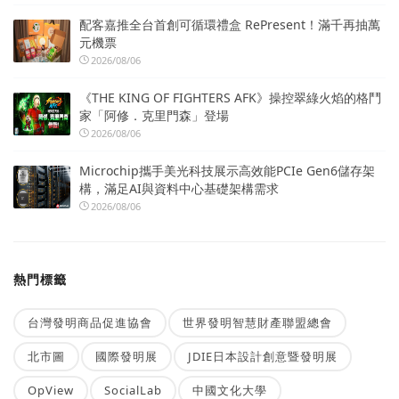
配客嘉推全台首創可循環禮盒 RePresent！滿千再抽萬
元機票
2026/08/06
《THE KING OF FIGHTERS AFK》操控翠綠火焰的格鬥
家「阿修．克里門森」登場
2026/08/06
Microchip攜手美光科技展示高效能PCIe Gen6儲存架
構，滿足AI與資料中心基礎架構需求
2026/08/06
熱門標籤
台灣發明商品促進協會
世界發明智慧財產聯盟總會
北市圖
國際發明展
JDIE日本設計創意暨發明展
OpView
SocialLab
中國文化大學