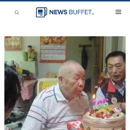
回到首頁
新聞稿分類
登入
刊登