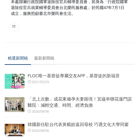
本處隸屬行政院國軍退除役官兵輔導委員會，前身為「行政院國軍
退除役官兵就業輔導委員會台北榮民服務處」於民國47年7月1日
成立，服務照顧臺北市榮民眷生活。
精選新聞稿
最新新聞稿
FLOC唯一基督徒專屬交友APP，基督徒的新福音
2021/03/29
「北上次數」成花東備孕夫妻困境！宜蘊串聯花蓮門諾
醫院：減輕交通、時間、經濟負擔
2026/08/06
韓國新任駐台代表黃載皓返回母校 巧遇文化大學同窗
2026/08/06