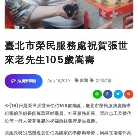
臺北市榮民服務處祝賀張世
來老先生105歲嵩壽
Aug 16,2019
新聞
新聞時事
推廣新聞稿
今(16)日是榮民張世來伯伯105歲壽誕，臺北市榮民服務處輔導
組張伯英組長偕萬華區輔導員、社區服務組長、榮欣志工及替代
役等一行人帶著溫馨的祝福前往張府慶生祝壽。
張組長特別感謝過去伯伯為國家的奉獻與辛勞，同與在場夥伴高