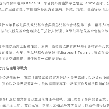
高峰會中運用Office 365平台與外部協辦單位建立Teams團隊，
行簡易工作追蹤管理，掌握團隊各組講者邀約、募款、場地、住宿等各項工
軟今年將啟動與失親兒基金會與喜憨兒基金會轉型第二步，藉導入Dy
能，協助失親兒基金會追蹤志工捐款人管理，並幫助喜憨兒基金會整合線
技更能協助志工服務加溫。過去，微軟曾協助喜憨兒基金會打造全台
味。今年，失親兒基金會則運用Microsoft Teams，讓遠在
時間與空間障礙，陪伴孩童一路朝夢想前進。
才打造職場即戰力
向的軟體開發培訓學校，邀請具備豐富軟體實務經驗的業界講師，以及多位微
練、實作以及業界資源媒合，從軟體開發專案中培養實作及解決問題的
望帶來更多IT及軟體業界資源並且落實產學接軌，因此媒合了多家知名企業
gston遠東金士頓、友達光電、嘉里大榮物流等業界資源，協助學員接軌