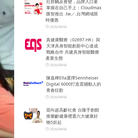
社群觸及會變，品牌入口要
掌握在自己手上：Cloudmax
匯智推出 .tw／.台灣網域限
時優惠
2026/08/06
真健康醫療（02697.HK）與
天津具身智能創新中心達成
戰略合作 共建具身智能醫療
產業生態
2026/08/06
陳嘉樺Ella選擇Sennheiser
Digital 6000打造震撼動人的
青春狂歡
2026/08/06
迎向超高齡社會 台隆手創館
推樂齡健康禮選六大健康好
物5折起
2026/08/06