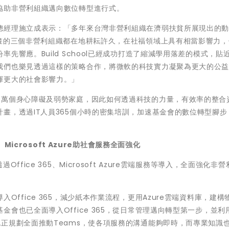
協助非營利組織邁向數位轉型進行式。
總經理施立成表示：「多年來台灣非營利組織在濟弱扶貧所展現出的
計畫的三個非營利組織都在地耕耘許久，在社福領域上具有相當影響力，
先響應。Build School已經成功打造了縮減學用落差的模式，貼
我們也樂見透過這樣的策略合作，將微軟的科技實力凝聚為更大的公
揮更大的社會影響力。」
6萬個身心障礙及弱勢家庭，因此如何透過科技的力量，有效率的整合
畫，透過IT人員365個小時的密集培訓，加速基金會的數位轉型腳步
、
Microsoft Azure
助社會服務全面強化
fice 365、Microsoft Azure雲端服務等導入，全面強化非
Office 365，減少紙本作業流程，更用Azure雲端資料庫，建構
也已全面導入Office 365，從日常管理邁向轉型第一步，並利用
正規劃全面推動Teams，使各項服務的溝通能夠即時，而專業知識