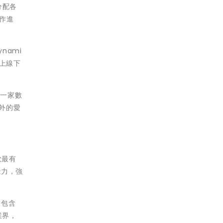
分配各
作進
nami
上線下
第一家數
國外的愛
軟最有
能力，強
，包含
業界，