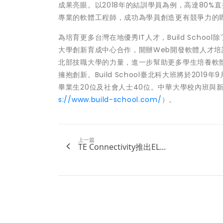
成果亮眼。以2018年的結訓學員為例，高達80
專業的軟體工程師，成功為學員創造更有競爭力的
為培育更多台灣在地優秀IT人才，Build Sch
大學創新育成中心合作，開辦Web開發軟體人才培
北部技職大學的力量，進一步幫助更多學生培養軟
擁抱創新。Build School臺北科大班將於2
畢業生20位及社會人士40位。中華大學校內班與新竹
s://www.build-school.com/
）。
上一篇
TE Connectivity推出EL...