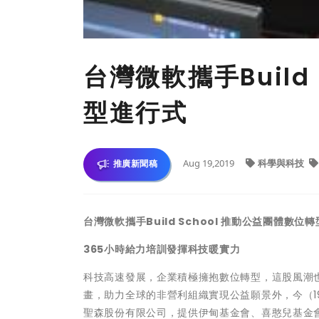
台灣微軟攜手Build
型進行式
Aug 19,2019
科學與科技
推廣新聞稿
台灣微軟攜手
Build School
推動公益團體數位轉
365
小時給力培訓
發揮科技暖實力
科技高速發展，企業積極擁抱數位轉型，這股風潮
畫，助力全球的非營利組織實現公益願景外，今（19日
聖森股份有限公司，提供伊甸基金會、喜憨兒基金會和