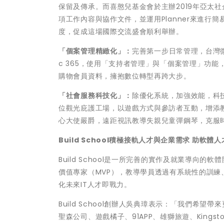
保留及傳承。而喜憨兒基金會於主辦2019年亞太社企
項工作內容與協作文件，並運用Planner來進
度，促成這場國際交流盛會順利舉辦。
「個案管理精緻化」：
完善第一步日常管理，台灣微
c 365，使用「支持者管理」與「個案管理」功
購物會員資料，擁抱數位轉型再跨大步。
「社會服務科技化」：
除優化系統，加強效能，科
位觀光庇護工場，以遊戲方式與參訪者互動，增添教育趣
心大使嚴爵，遠距視訊教導失親兒童彈鋼琴，克服
Build School
積極接軌人才與企業需求
助軟體人
Build School是一所完善的實作及就業導
價值專家（MVP），教導學員透過有系統性的訓
化未來IT人才即戰力。
Build School創辦人吳典璋表示：「我們希
聖森公司、遊戲橘子、91APP、雄獅旅遊、Kin