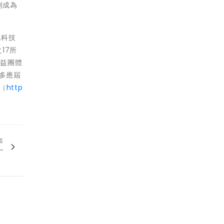
利成為
北科技
17所
公益團體
至多應屆
（
http
篇
.