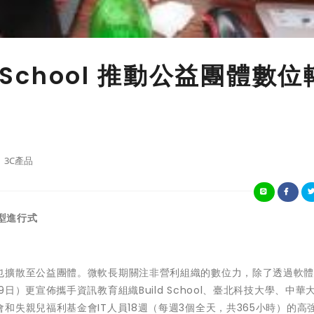
 School 推動公益團體數位
3C產品
型進行式
也擴散至公益團體。微軟長期關注非營利組織的數位力，除了透過軟
）更宣佈攜手資訊教育組織Build School、臺北科技大學、中華
失親兒福利基金會IT人員18週（每週3個全天，共365小時）的高