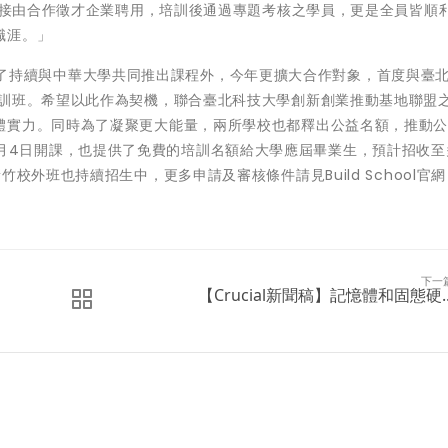
%直接由合作徵才企業聘用，培訓後通過專題考核之學員，更是全員皆順
職涯。」
ool除了持續與中華大學共同推出課程外，今年更擴大合作對象，首度與臺
訓班。希望以此作為契機，聯合臺北科技大學創新創業推動基地聯盟之
體實力。同時為了凝聚更大能量，兩所學校也都釋出公益名額，推動
019年9月4日開課，也提供了免費的培訓名額給大學應屆畢業生，預計招收
校外班也持續招生中，更多申請及審核條件請見Build School官網
下一
【Crucial新聞稿】記憶體和固態硬..