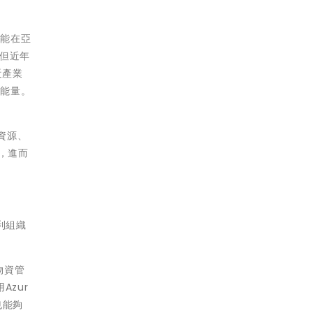
動能在亞
但近年
近產業
益能量。
資源、
，進而
營利組織
物資管
Azur
也能夠