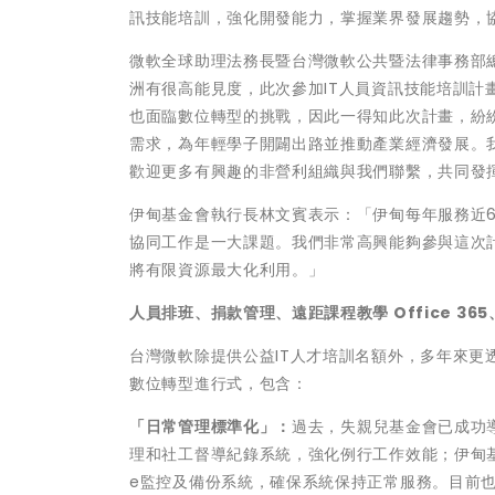
訊技能培訓，強化開發能力，掌握業界發展趨勢，
微軟全球助理法務長暨台灣微軟公共暨法律事務部
洲有很高能見度，此次參加IT人員資訊技能培訓
也面臨數位轉型的挑戰，因此一得知此次計畫，紛紛率
需求，為年輕學子開闢出路並推動產業經濟發展。
歡迎更多有興趣的非營利組織與我們聯繫，共同發
伊甸基金會執行長林文賓表示：「伊甸每年服務近
協同工作是一大課題。我們非常高興能夠參與這次計
將有限資源最大化利用。」
人員排班、捐款管理、遠距課程教學
Office 365
台灣微軟除提供公益IT人才培訓名額外，多年來更透過Of
數位轉型進行式，包含：
「日常管理標準化」：
過去，失親兒基金會已成功導入
理和社工督導紀錄系統，強化例行工作效能；伊甸基金會
e監控及備份系統，確保系統保持正常服務。目前也