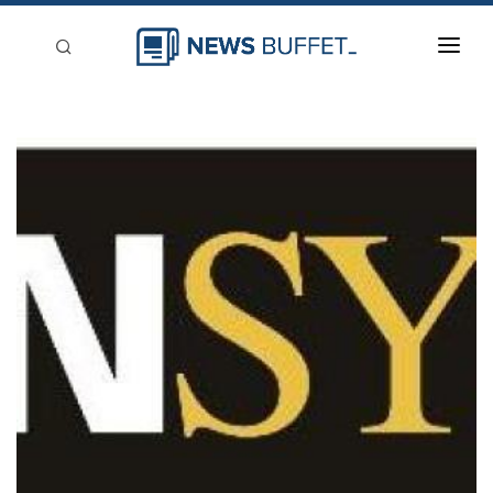
回到首頁
新聞稿分類
登入
刊登