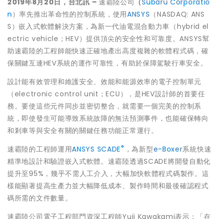
2019
年
8
月
20
日
，
台北訊
–
速霸陸公司
（
Subaru Corporatio
n
）率先推出革命性的控制系統，使用
ANSYS
（NASDAQ: ANS
S）嵌入式軟體解決方案，為新一代油電混合動力車（hybrid el
ectric vehicle；HEV）提供頂尖的安全性和可靠度。ANSYS幫
助速霸陸的工程師能快速正確地產出高度複雜的軟體程式碼，確
保關鍵互連HEV系統的運作可靠性，有助於保障駕駛行車安全。
設計能有效管理和維護安全、效能和能源效率的電子控制單元
（electronic control unit；ECU），是HEV設計師的首要任
務。要使這些元件同步並密切整合，就需要一個完美的控制系
統，即使發生可能導致系統故障的無法預測事件，也能確保轉向
和剎車等與安全有關的關鍵任務功能正常運行。
®
速霸陸的工程師運用
ANSYS SCADE
，為新型
e-Boxer
系統快速
精準地設計和驗證嵌入式軟體。速霸陸透過SCADE將開發自動化
提升至95%，幾乎不需人工介入，大幅加快軟體程式碼製作。這
樣能顯著提高生產力並大幅降低成本、製作時間和最後確認程式
碼所需的文件數量。
速霸陸公司電子工程部門資深工程師Yuji Kawakami表示：「在