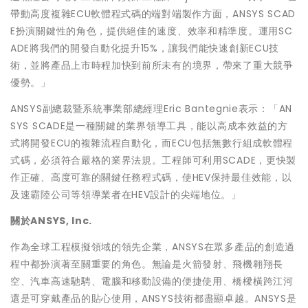
帶動高度複雜ECU軟體程式碼的端對端製作方面，ANSYS SCAD
E扮演關鍵性的角色，提供絕佳的速度、效率和精準度。運用SC
ADE將我們的開發自動化提升15%，讓我們能快速創新ECU技
術，並將產品上市時程加快到前所未有的境界，帶來了重大競爭
優勢。」
ANSYS副總裁暨系統事業部總經理Eric Bantegnie表示：「AN
SYS SCADE是一種關鍵的業界領導工具，能以高成本效益的方
式將開發ECU的複雜流程自動化，而ECU包括無數行組成軟體程
式碼，必須符合嚴格的業界法規。工程師可利用SCADE，更快製
作正確、高度可靠的關鍵任務程式碼，使HEV保持最佳效能，以
及速霸陸公司等領導業者在HEV設計的尖端地位。」
關於
ANSYS, Inc.
作為全球工程模擬領域的領先企業，ANSYS在眾多產品的創造過
程中都扮演著至關重要的角色。無論是火箭發射、飛機翱翔長
空、汽車高速馳騁、電腦和移動設備的便捷使用、橋樑橫跨江河
還是可穿戴產品的貼心使用，ANSYS技術都盡顯卓越。ANSYS是