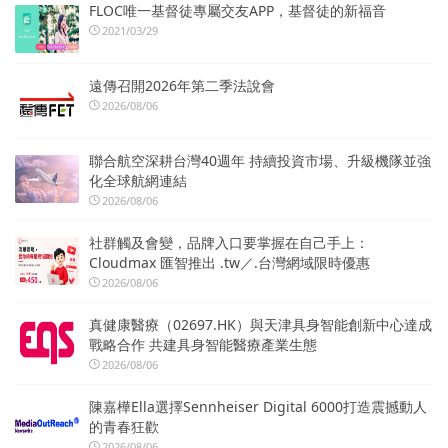
FLOC唯一基督徒專屬交友APP，基督徒的新福音
2021/03/29
遠傳召開2026年第二季法說會
2026/08/06
聯合航空深耕台灣40週年 持續投資市場、升級機隊並強
化全球航網連結
2026/08/06
社群觸及會變，品牌入口要掌握在自己手上：
Cloudmax 匯智推出 .tw／.台灣網域限時優惠
2026/08/06
真健康醫療（02697.HK）與天津具身智能創新中心達成
戰略合作 共建具身智能醫療產業生態
2026/08/06
陳嘉樺Ella選擇Sennheiser Digital 6000打造震撼動人
的青春狂歡
2026/08/06