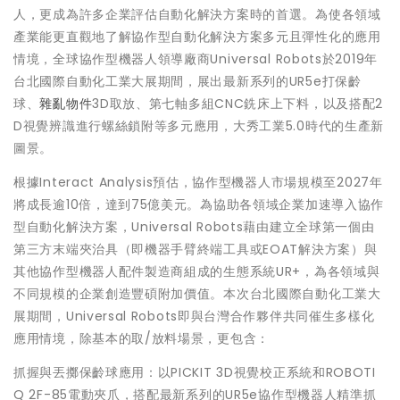
人，更成為許多企業評估自動化解決方案時的首選。為使各領域
產業能更直觀地了解協作型自動化解決方案多元且彈性化的應用
情境，全球協作型機器人領導廠商Universal Robots於2019年
台北國際自動化工業大展期間，展出最新系列的UR5e打保齡
球、
雜亂物件
3D取放、第七軸多組CNC銑床上下料，以及搭配2
D視覺辨識進行螺絲鎖附等多元應用，大秀工業5.0時代的生產新
圖景。
根據Interact Analysis預估，協作型機器人市場規模至2027年
將成長逾10倍，達到75億美元。為協助各領域企業加速導入協作
型自動化解決方案，Universal Robots藉由建立全球第一個由
第三方末端夾治具（即機器手臂終端工具或EOAT解決方案）與
其他協作型機器人配件製造商組成的生態系統UR+，為各領域與
不同規模的企業創造豐碩附加價值。本次台北國際自動化工業大
展期間，Universal Robots即與台灣合作夥伴共同催生多樣化
應用情境，除基本的取/放料場景，更包含：
抓握與丟擲保齡球應用：以PICKIT 3D視覺校正系統和ROBOTI
Q 2F-85電動夾爪，搭配最新系列的UR5e協作型機器人精準抓