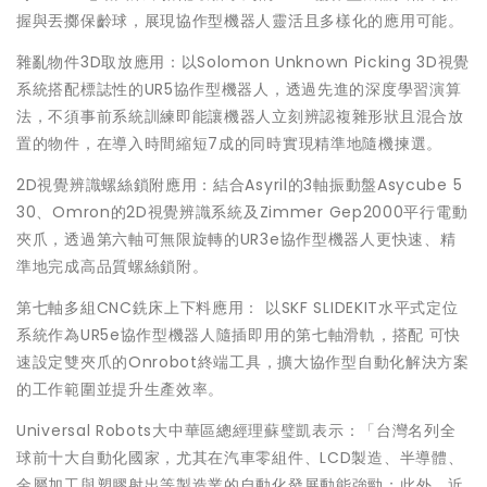
握與丟擲保齡球，展現協作型機器人靈活且多樣化的應用可能。
雜亂物件3D取放應用：以Solomon Unknown Picking 3D視覺
系統搭配標誌性的UR5協作型機器人，透過先進的深度學習演算
法，不須事前系統訓練即能讓機器人立刻辨認複雜形狀且混合放
置的物件，在導入時間縮短7成的同時實現精準地隨機揀選。
2D視覺辨識螺絲鎖附應用：結合Asyril的3軸振動盤Asycube 5
30、Omron的2D視覺辨識系統及Zimmer Gep2000平行電動
夾爪，透過第六軸可無限旋轉的UR3e協作型機器人更快速、精
準地完成高品質螺絲鎖附。
第七軸多組CNC銑床上下料應用： 以SKF SLIDEKIT水平式定位
系統作為UR5e協作型機器人隨插即用的第七軸滑軌，搭配 可快
速設定雙夾爪的Onrobot終端工具，擴大協作型自動化解決方案
的工作範圍並提升生產效率。
Universal Robots大中華區總經理蘇璧凱表示：「台灣名列全
球前十大自動化國家，尤其在汽車零組件、LCD製造、半導體、
金屬加工與塑膠射出等製造業的自動化發展動能強勁；此外，近