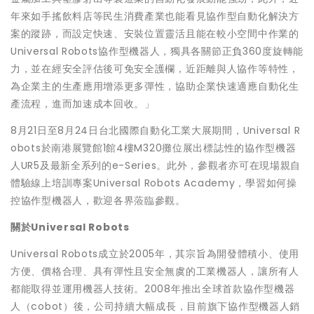
年來如手搖飲料店等民生消費產業也能看見協作型自動化解決方
案的蹤跡，而設定快速、安裝位置靈活且能在較小空間中作業的
Universal Robots協作型機器人，獨具各關節正負360度旋轉能
力，並在經安全評估後可免安全護欄，近距離與人協作等特性，
為企業主的生產應用增添更多彈性，協助企業快速適應自動化生
產流程，進而加速成本回收。」
8月21日至8月24日台北國際自動化工業大展期間，Universal R
obots於南港展覽館1館4樓M320攤位展出標誌性的協作型機器
人UR5及最新全系列的e-Series。此外，參觀者亦可在現場親自
體驗線上培訓專案Universal Robots Academy，學習如何操
控協作型機器人，歡迎各界蒞臨參觀。
關於
Universal Robots
Universal Robots成立於2005年，其宗旨為開發體積小、使用
方便、價格合理、具有彈性且安全無虞的工業機器人，讓所有人
都能取得並運用機器人技術。2008年推出全球首款協作型機器
人（cobot）後，公司持續大幅成長，目前旗下協作型機器人銷