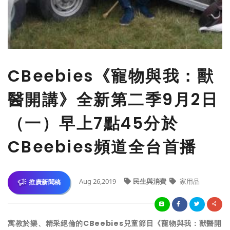
CBeebies《寵物與我：獸
醫開講》全新第二季9月2日
（一）早上7點45分於
CBeebies頻道全台首播
Aug 26,2019
民生與消費
家用品
推廣新聞稿
寓教於樂、精采絕倫的CBeebies兒童節目《寵物與我：獸醫開