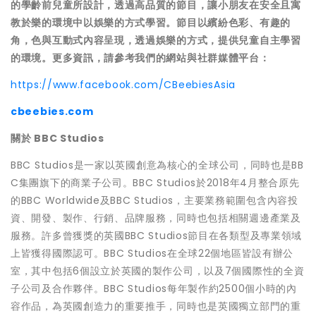
的學齡前兒童所設計，透過高品質的節目，讓小朋友在安全且寓
教於樂的環境中以娛樂的方式學習。節目以繽紛色彩、有趣的
角，色與互動式內容呈現，透過娛樂的方式，提供兒童自主學習
的環境。更多資訊，請參考我們的網站與社群媒體平台：
https://www.facebook.com/CBeebiesAsia
cbeebies.com
關於 BBC Studios
BBC Studios是一家以英國創意為核心的全球公司，同時也是BB
C集團旗下的商業子公司。BBC Studios於2018年4月整合原先
的BBC Worldwide及BBC Studios，主要業務範圍包含內容投
資、開發、製作、行銷、品牌服務，同時也包括相關週邊產業及
服務。許多曾獲獎的英國BBC Studios節目在各類型及專業領域
上皆獲得國際認可。BBC Studios在全球22個地區皆設有辦公
室，其中包括6個設立於英國的製作公司，以及7個國際性的全資
子公司及合作夥伴。BBC Studios每年製作約2500個小時的內
容作品，為英國創造力的重要推手，同時也是英國獨立部門的重