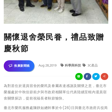
關懷退舍榮民眷，禮品致贈
慶秋節
Aug 28,2019
科學與科技
3C產品
推廣新聞稿
為對居住於退員宿舍的榮民及眷屬表達感謝及關懷之意，臺北市
榮服處於中秋佳節前夕與市政府相關單位代表陸續至轄內退員宿
舍關懷探訪，提前祝福長者秋節愉快。
臺北市榮民服務處陳靜如總幹事於今(26)日與臺北市政府兵役局