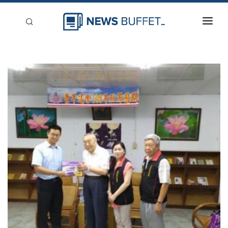
回到首頁
新聞稿分類
登入
刊登