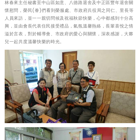
林春來主任秘書至中山區如意、八德路退舍及中正區豐年退舍關
懷慰問，榮民(眷)們看到榮服處、市政府兵役局之同仁、里長等
人員來訪，並一一親切問候及祝福秋節快樂，心中都感到十分高
興，並由會長代表住民接受禮品，氣氛溫馨熱絡，長輩喜悅之情
溢於言表，對於輔導會、市政府的愛心與關懷，深表感謝，大夥
兒一起共度溫馨快樂的時光。