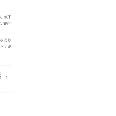
皮)或下
固定的問
垂改善效
改善，還
篇
辰