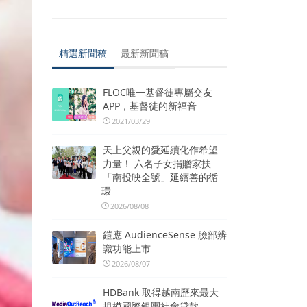
精選新聞稿
最新新聞稿
FLOC唯一基督徒專屬交友
APP，基督徒的新福音
2021/03/29
天上父親的愛延續化作希望
力量！ 六名子女捐贈家扶
「南投映全號」延續善的循
環
2026/08/08
鎧應 AudienceSense 臉部辨
識功能上市
2026/08/07
HDBank 取得越南歷來最大
規模國際銀團社會貸款