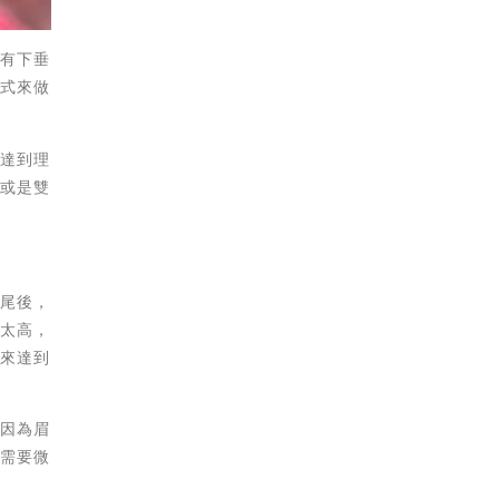
會有下垂
方式來做
法達到理
術或是雙
眉尾後，
得太高，
術來達到
，因為眉
或需要微