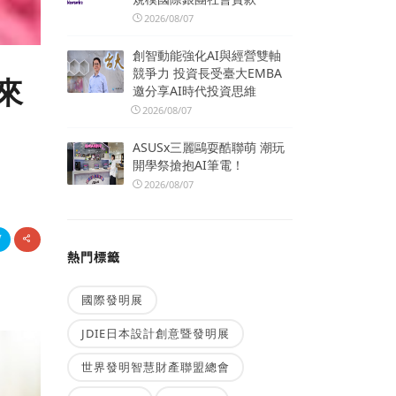
2026/08/07
創智動能強化AI與經營雙軸
競爭力 投資長受臺大EMBA
來
邀分享AI時代投資思維
2026/08/07
ASUSx三麗鷗耍酷聯萌 潮玩
開學祭搶抱AI筆電！
2026/08/07
熱門標籤
國際發明展
JDIE日本設計創意暨發明展
世界發明智慧財產聯盟總會