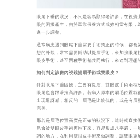
眼尾下垂的狀況，不只是容易顯得老許多，在視覺
眼的困擾產生，由於單靠保養方式成效相當有限，
進一步調整。
通常病患遇到眼尾下垂需要手術矯正的時候，都會
想的外觀，常常需要輔助以提眉手術，來加強眼尾
眼皮手術，甚至兩種手術都共同執行，來達到理想
如何判定該做內視鏡提眉手術或雙眼皮？
針對眼尾下垂困擾，主要有提眉、雙眼皮手術兩種
眼尾也會跟著拉高許多。若病人原本的眉毛位置就
出現驚訝感；相反的，眉毛是比較低的，或是有眉
完美。
那若是眉毛位置高度是正確的狀況下，這時就直接
尾會被雙眼皮手術再拖下來，容易形成八字眉，一
調的地方，在利用雙眼皮手術來做調整，讓雙眼更