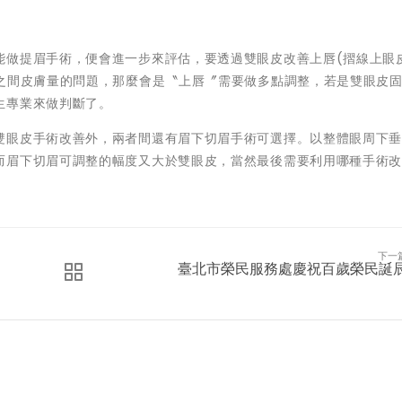
能做提眉手術，便會進一步來評估，要透過雙眼皮改善上唇(摺線上眼
眼之間皮膚量的問題，那麼會是〝上唇〞需要做多點調整，若是雙眼皮
生專業來做判斷了。
雙眼皮手術改善外，兩者間還有眉下切眉手術可選擇。以整體眼周下
而眉下切眉可調整的幅度又大於雙眼皮，當然最後需要利用哪種手術
下一
臺北市榮民服務處慶祝百歲榮民誕