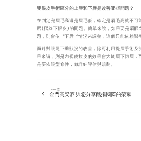
雙眼皮手術區分的上唇和下唇是改善哪些問題？
在判定完眉毛高還是眉毛低，確定是眉毛高就不可
唇(摺線下眼皮)的問題。簡單來說，如果要是眉
題，則會依〝下唇〞情況來調整，這個只能依賴醫
而針對眼尾下垂狀況的改善，除可利用提眉手術及
果來講，則是內視鏡拉皮的效果會大於眉下切眉，
是要依眼型條件，做詳細評估與規劃。
上一篇
金門高粱酒 與您分享酩揚國際的榮耀