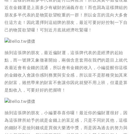
唷！這樣的牌組多半代表的是付出與救濟！所以其實不難發現最
近在金錢運是上面多少有破財的涵義存在！而也因為這樣牌組的
朋友多半代表的是物質欲望較重的一群！所以金言的流向大多會
往這方走！因此選擇到這組牌的朋友，最近可要好好控制一下自
己的物質欲望囉！可別近月底就經濟吃緊囉！
抽到這張牌的朋友，最近偏財運，這張牌代表的是經濟的起始
點，而一號牌又象徵著開始，兩個含意套用在我們的題目上就代
表最近會有金錢的流通，所以會有金錢的收入，小編提醒你這樣
的金錢收入會讓你感到務實與安全感，所以並不是那種突如其來
的財富，雖然帶來的財富不會讓你因此就變不用上班，但還是算
是點收入，可要好好的把握唷！
抽到這張牌的朋友，小編要恭喜你囉！最近你的偏財運很好，因
為這張牌所給予的就是金錢上的富足感，只是不同於其他，這樣
的錢財不是撿到錢或是買個大樂透中獎，而是因為過去的努力與