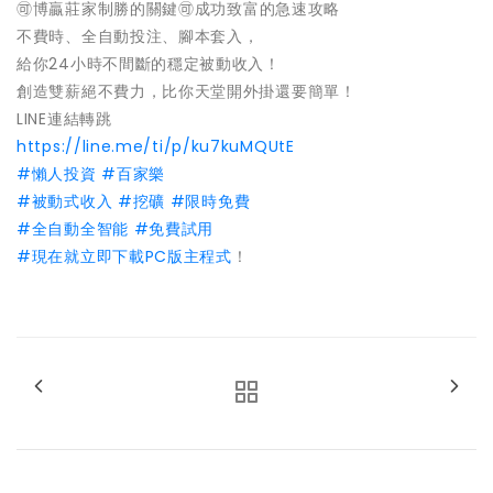
🉑
博贏莊家制勝的關鍵
🉑
成功致富的急速攻略
不費時、全自動投注、腳本套入，
給你24小時不間斷的穩定被動收入！
創造雙薪絕不費力，比你天堂開外掛還要簡單！
LINE連結轉跳
https://line.me/ti/p/ku7kuMQUtE
#
懶人投資
#
百家樂
#
被動式收入
#
挖礦
#
限時免費
#
全自動全智能
#
免費試用
#
現在就立即下載PC版主程式
！