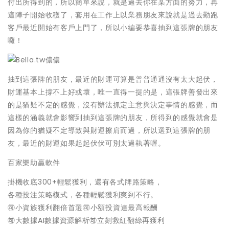
付出所得到的，所以簡單來說，就是過去你在某方面的努力，再
這陣子開始收穫了，套用在工作上以業務朋友來說就是過去勤跑
客戶最近開始有客戶上門了，所以小編要恭喜抽到這張牌的朋友
囉！
抽到這張牌的朋友，最近的財運可算是普普通通沒有太大起伏，
財運基本上撐不上好或壞，唯一直得一提的是，這張牌善發出來
的是猶疑不定的感覺，沒有辦法抓定主意與決定事情的感覺，而
這樣的涵義就會影響到抽到這張牌的朋友，所得到的感覺就會是
因為你的猶疑不定導致與財運擦肩而過，所以選到這張牌的朋
友，最近的財運如果起起伏伏可別太過執著喔。
百家樂助贏軟件
掛機收底300+輕鬆獲利，還有各式牌路策略，
各種投注策略模式，各種輕鬆獲利爽到不行。
🉑
小資族獲利翻倍首選
🉑
小額投資達最高報酬
🉑
大數據AI數據資源解析
🉑
立刻救紅翻綠再獲利