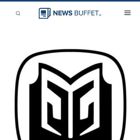
回到首頁
新聞稿分類
登入
刊登