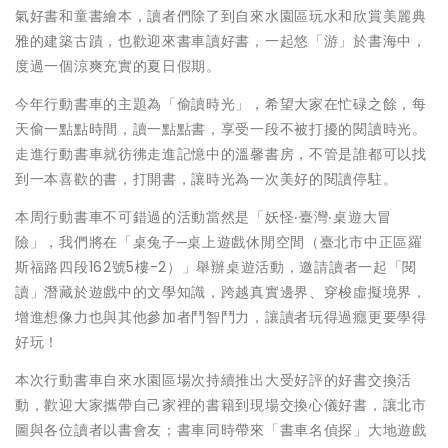
氣好書和童書繪本，讀者們除了到自來水園區玩水和欣賞美麗典
雅的建築古蹟，也歡迎來書車讀好書，一起悠「游」於書海中，
度過一個涼爽充實的夏日假期。
今年行動書車的主題為「偷讀時光」，希望大家在忙碌之餘，每
天偷一點點時間，讀一點點書，享受一段不被打擾的閱讀時光。
走進行動書車就彷彿走進記憶中的溫馨書房，不管是誰都可以找
到一本喜歡的書，打開書，讓時光為一次美好的閱讀停駐。
本周行動書車不可錯過的活動當然是「妖怪‧臺灣‧桌遊大冒
險」，我們將在「桌兔子─桌上遊戲休閒空間（臺北市中正區羅
斯福路四段162號5樓-2）」舉辦桌遊活動，邀請讀者一起「閱
讀」潛藏於遊戲中的文學知識，跨越真實邊界、穿梭虛擬境界，
增進想像力也與其他參加者鬥智鬥力，讓讀者玩得過癮更要學得
好玩！
本次行動書車自來水園區場次持續推出大受好評的好書交換活
動，歡迎大家攜帶自己家裡的書籍到現場交換心儀好書，讓北市
圖與各位讀者以書會友；書車同時帶來「書車名偵探」大地遊戲