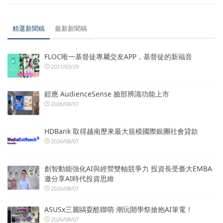
精選新聞稿
最新新聞稿
FLOC唯一基督徒專屬交友APP，基督徒的新福音
2021/03/29
鎧應 AudienceSense 臉部辨識功能上市
2026/08/07
HDBank 取得越南歷來最大規模國際銀團社會貸款
2026/08/07
創智動能強化AI與經營雙軸競爭力 投資長受臺大EMBA
邀分享AI時代投資思維
2026/08/07
ASUSx三麗鷗耍酷聯萌 潮玩開學祭搶抱AI筆電！
2026/08/07