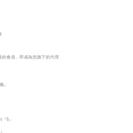
線
薦的會員，即成為您旗下的代理
0萬』
』
別『5』
萬』