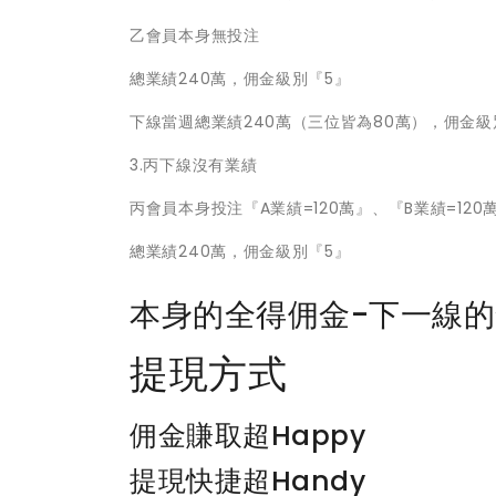
乙會員本身無投注
總業績240萬，佣金級別『5』
下線當週總業績240萬（三位皆為80萬），佣金級
3.丙下線沒有業績
丙會員本身投注『A業績=120萬』、『B業績=120
總業績240萬，佣金級別『5』
本身的全得佣金-下一線的
提現方式
佣金賺取超Happy
提現快捷超Handy