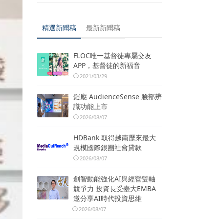
精選新聞稿
最新新聞稿
FLOC唯一基督徒專屬交友
APP，基督徒的新福音
2021/03/29
鎧應 AudienceSense 臉部辨
識功能上市
2026/08/07
HDBank 取得越南歷來最大
規模國際銀團社會貸款
2026/08/07
創智動能強化AI與經營雙軸
競爭力 投資長受臺大EMBA
邀分享AI時代投資思維
2026/08/07