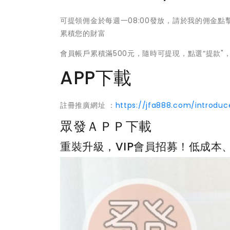
可提領佣金於每週一08:00發放，請於我的佣金點
累積您的財富
會員帳戶累積滿500元，隨時可提現，點選“提款"
APP下載
註冊推廣網址 ：
https://jfa888.com/introdu
眾發ＡＰＰ下載
重裝升級，VIP會員招募！低成