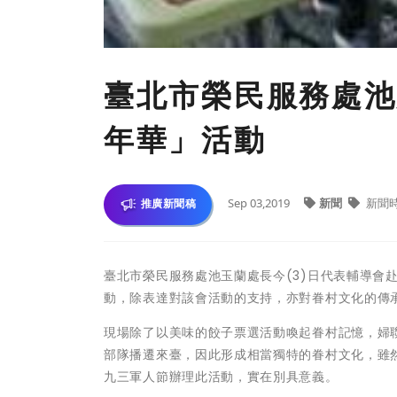
臺北市榮民服務處池
年華」活動
Sep 03,2019
新聞
新聞
推廣新聞稿
臺北市榮民服務處池玉蘭處長今(3)日代表輔導會
動，除表達對該會活動的支持，亦對眷村文化的傳
現場除了以美味的餃子票選活動喚起眷村記憶，婦
部隊播遷來臺，因此形成相當獨特的眷村文化，雖
九三軍人節辦理此活動，實在別具意義。