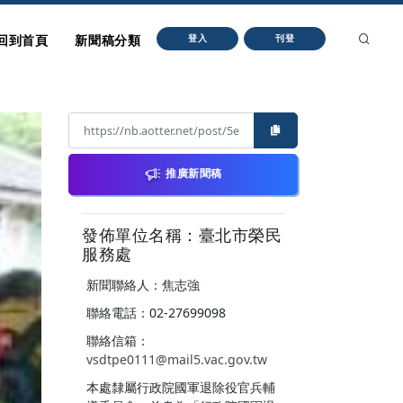
回到首頁
新聞稿分類
登入
刊登
推廣新聞稿
發佈單位名稱：臺北市榮民
服務處
新聞聯絡人：焦志強
聯絡電話：02-27699098
聯絡信箱：
vsdtpe0111@mail5.vac.gov.tw
本處隸屬行政院國軍退除役官兵輔