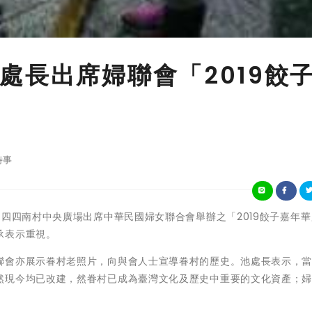
處長出席婦聯會「2019餃
時事
赴四四南村中央廣場出席中華民國婦女聯合會舉辦之「2019餃子嘉年華
承表示重視。
聯會亦展示眷村老照片，向與會人士宣導眷村的歷史。池處長表示，
然現今均已改建，然眷村已成為臺灣文化及歷史中重要的文化資產；