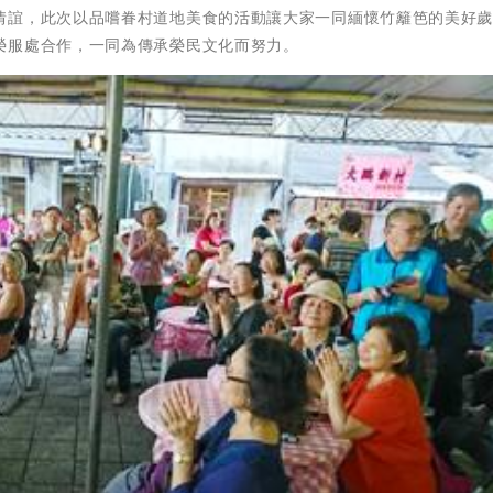
情誼，此次以品嚐眷村道地美食的活動讓大家一同緬懷竹籬笆的美好
榮服處合作，一同為傳承榮民文化而努力。