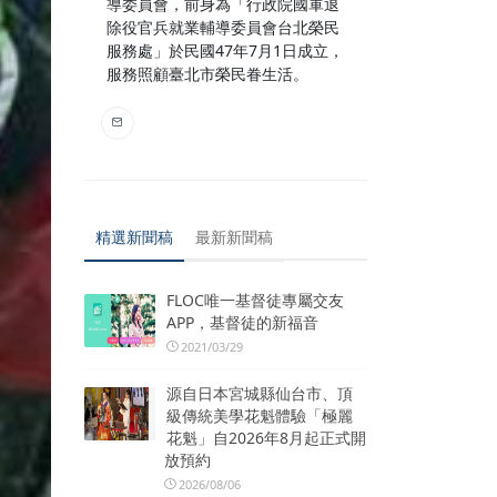
導委員會，前身為「行政院國軍退
除役官兵就業輔導委員會台北榮民
服務處」於民國47年7月1日成立，
服務照顧臺北市榮民眷生活。
精選新聞稿
最新新聞稿
FLOC唯一基督徒專屬交友
APP，基督徒的新福音
2021/03/29
源自日本宮城縣仙台市、頂
級傳統美學花魁體驗「極麗
花魁」自2026年8月起正式開
放預約
2026/08/06