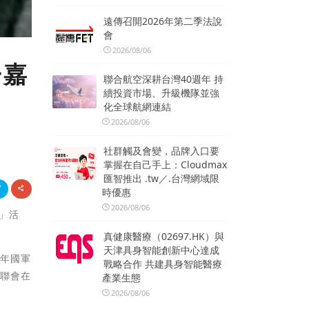
遠傳召開2026年第二季法說
會
2026/08/06
子嘉
聯合航空深耕台灣40週年 持
續投資市場、升級機隊並強
化全球航網連結
2026/08/06
社群觸及會變，品牌入口要
掌握在自己手上：Cloudmax
匯智推出 .tw／.台灣網域限
時優惠
2026/08/06
」活
真健康醫療（02697.HK）與
天津具身智能創新中心達成
當年國軍
戰略合作 共建具身智能醫療
婦聯會在
產業生態
2026/08/06