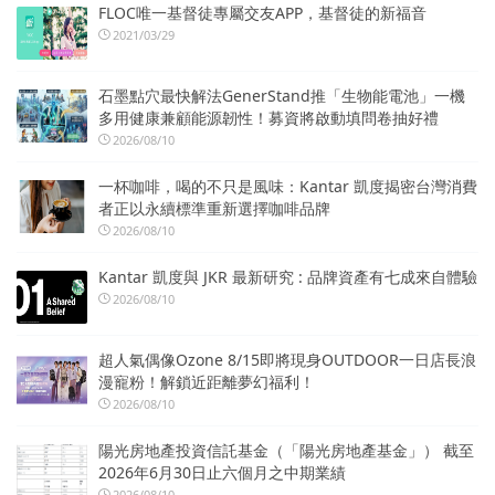
FLOC唯一基督徒專屬交友APP，基督徒的新福音
2021/03/29
石墨點穴最快解法GenerStand推「生物能電池」一機
多用健康兼顧能源韌性！募資將啟動填問卷抽好禮
2026/08/10
一杯咖啡，喝的不只是風味：Kantar 凱度揭密台灣消費
者正以永續標準重新選擇咖啡品牌
2026/08/10
Kantar 凱度與 JKR 最新研究 : 品牌資產有七成來自體驗
2026/08/10
超人氣偶像Ozone 8/15即將現身OUTDOOR一日店長浪
漫寵粉！解鎖近距離夢幻福利！
2026/08/10
陽光房地產投資信託基金（「陽光房地產基金」） 截至
2026年6月30日止六個月之中期業績
2026/08/10