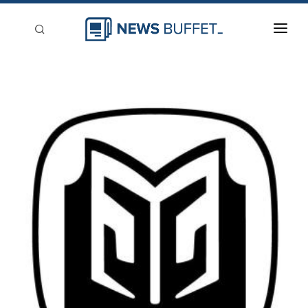
回到首頁
新聞稿分類
登入
刊登