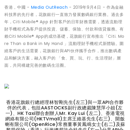
香港，中國 -
Media OutReach
- 2019年9月4日 - 作為金融
科技界的先行者，花旗銀行一直致力發展數碼銀行業務。過去多
年，Citi Mobile® App 針對客戶的日常財務需要，透過流動理
財手機程式為客戶提供投資、儲蓄、保險、付款和借貸服務。有
賴Citi Mobile® App的成功基礎，花旗銀行宣布推出「Citi. Mo
re Than a Bank in My Hand 」流動理財手機程式新體驗。圍
繞客戶的生活需要，花旗銀行與API伙伴攜手合作，推出數碼產
品和解決方案，融入客戶的 「食、買、玩、行、生活理財」層
面，共同構建完善的數碼生活圈。
香港花旗銀行總經理林智剛先生(左三)與一眾API合作夥
伴的代表，包括AASTOCKS副行政總裁陳慧萍小姐(左
一)、HK Taxi聯合創辦人Mr. Kay Lui (左二)、香港電視
網絡有限公司(HKTVmall)主席王維基先生(右三)、開飯
喇有限公司(OpenRice)常務董事黃鳳鳴女士(右二)及蘇
黎世保險（香港）行政總裁許金桂先生(右一)分享API合