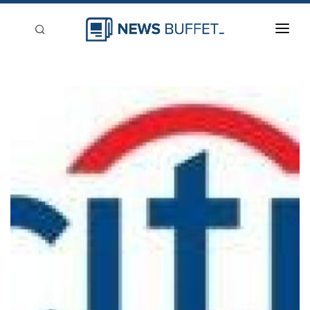
回到首頁
新聞稿分類
登入
刊登