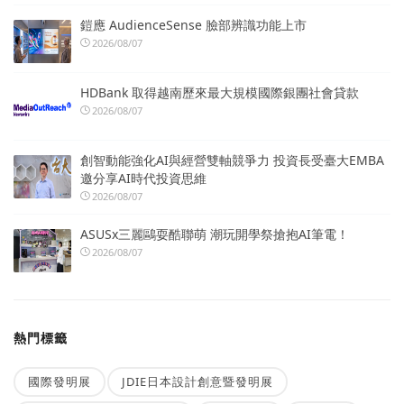
鎧應 AudienceSense 臉部辨識功能上市
2026/08/07
HDBank 取得越南歷來最大規模國際銀團社會貸款
2026/08/07
創智動能強化AI與經營雙軸競爭力 投資長受臺大EMBA
邀分享AI時代投資思維
2026/08/07
ASUSx三麗鷗耍酷聯萌 潮玩開學祭搶抱AI筆電！
2026/08/07
熱門標籤
國際發明展
JDIE日本設計創意暨發明展