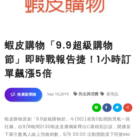
蝦皮購物「9.9超級購物
節」即時戰報告捷！1小時訂
單飆漲5倍
Sep 10,2019
民生與消費
家用品
推廣新聞稿
蝦皮購物原創「9.9超級購物節」今(9日)凌晨0點開跑買氣一路
狂飆，自9/8晚間21:30蝦皮直播獨家釋出C羅精彩訪談，開播當
下吸引數萬人線上預備倒數，9/9 00:00 活動開跑當下同搶Ma