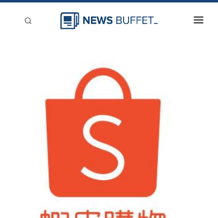
回到首頁
新聞稿分類
登入
刊登