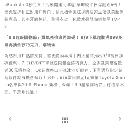
cBook Air 3秒完售！活動開跑1小時訂單即較平日爆翻近5倍！
因免運折扣正對用戶胃口，趁此機會瘋狂採購居家生活及美妝保
養商品，其中牙線棒組、防滑衣架、化妝水榮登熱銷榜單TOP
3！
「
9.9
超級購物節」買氣強強滾再加碼！
9/9
下單超取滿
$99
免
運再抽金莎巧克力、購物金
為感謝用戶熱情支持，蝦皮購物再攜手四大超商推出9/9當日加
碼優惠，7-ELEVEN下單就送限量金莎巧克力、全家及萊爾富歡
送30元購物金、OK超商祭出沁涼冰沙折價券，下單選取指定超
商取件就有機會領取！另外，9/9當日限定1元瘋搶Toyota Sien
ta名車與2019 iPhone 新機，今年「9.9超級購物節」好禮享不
完、千萬別錯過！