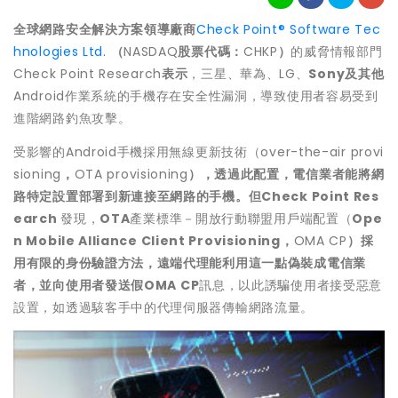
全球網路安全解決方案領導廠商
Check Point® Software Tec
hnologies Ltd.
（
NASDAQ
股票代碼：
CHKP
）
的威脅情報部門
Check Point Research
表示
，三星、華為、LG、
Sony
及其他
Android作業系統的手機存在安全性漏洞，導致使用者容易受到
進階網路釣魚攻擊。
受影響的Android手機採用無線更新技術（over-the-air provi
sioning
，
OTA provisioning
），透過此配置，電信業者能將網
路特定設置部署到新連接至網路的手機。但
Check Point Res
earch
發現，
OTA
產業標準－開放行動聯盟用戶端配置（
Ope
n Mobile Alliance Client Provisioning
，
OMA CP
）採
用有限的身份驗證方法，遠端代理能利用這一點偽裝成電信業
者，並向使用者發送假
OMA CP
訊息，以此誘騙使用者接受惡意
設置，如透過駭客手中的代理伺服器傳輸網路流量。