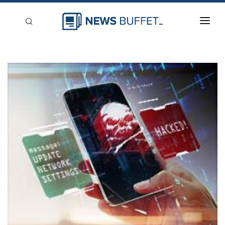
回到首頁
新聞稿分類
登入
刊登