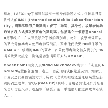
華為、LG和Sony手機雖然設有一種身份驗證方式，但駭客只需
收件人的
IMSI
（
International Mobile Subscriber Iden
tity
，國際移動用戶辨識碼）便可「確認」其身份。攻擊者能夠
透過各種方式獲取受害者的識別碼，包括建立一個惡意
Androi
d
應用程式，在安裝後讀取手機的識別碼。此外，攻擊者還可以
偽裝成電信業者向使用者傳送簡訊，要求他們接受
PIN
碼保護的
OMA CP
，繞過對
IMSI
的要求；如果使用者隨之輸入提供的
PIN
碼並接受此訊息，則無需識別碼即可安裝
OMA CP
。
Check Point
研究人員
Slava Makkaveev
表示：「考量到
A
ndroid
裝置的普遍性，這是一個必須解決的嚴重漏洞。如果沒
有更安全的身份驗證方式，惡意代理就能輕鬆透過無線裝置發起
網路釣魚攻擊。當收到
OMA CP
訊息時，使用者無法分辨其是否
來自可信任來源。在點擊『接受』後，手機很可能遭到攻擊者駭
入。」