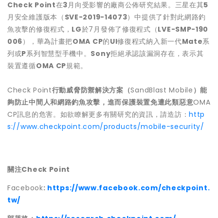
Check Point
在
3
月向受影響的廠商公佈研究結果。三星在其
5
月安全維護版本（
SVE-2019-14073
）中提供了針對此網路釣
魚攻擊的修復程式，
LG
於7月發佈了修復程式（
LVE-SMP-190
006
），華為計畫把
OMA CP
的
UI
修復程式納入新一代
Mate
系
列或
P
系列智慧型手機中。
Sony
拒絕承認該漏洞存在，表示其
裝置遵循
OMA CP
規範。
Check Point
行動威脅防禦解決方案（
SandBlast Mobile
）能
夠防止中間人和網路釣魚攻擊，進而保護裝置免遭此類惡意
OMA
CP訊息的危害。如欲瞭解更多有關研究的資訊，請造訪：
http
s://www.checkpoint.com/products/mobile-security/
關注
Check Point
Facebook
:
https://www.facebook.com/checkpoint.
tw/