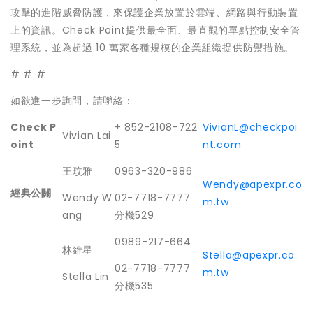
攻擊的進階威脅防護，來保護企業放置於雲端、網路與行動裝置
上的資訊。Check Point提供最全面、最直觀的單點控制安全管
理系統，並為超過 10 萬家各種規模的企業組織提供防禦措施。
# # #
如欲進一步詢問，請聯絡：
Check P
+ 852-2108-722
VivianL@checkpoi
Vivian Lai
oint
5
nt.com
王玟雅
0963-320-986
Wendy@apexpr.co
經典公關
Wendy W
02-7718-7777
m.tw
ang
分機529
0989-217-664
林維星
Stella@apexpr.co
02-7718-7777
m.tw
Stella Lin
分機535