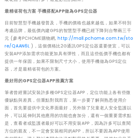
最精省荷包方案 手機搭配APP做為GPS定位器
目前智慧型手機越發普及，手機的價格也越來越低，如果不特別
考慮品牌，最低價內建GPS的智慧型手機已經下降到台幣兩三千
元 (參考PCHOME購物網,
http://mall.pchome.com.tw/sto
re/QAAN6L
)，這個價格比2G通訊GPS定位器還要便宜，可以
安裝APP添加需求功能更加具有彈性，而且這些低價手機也都有
提供一年保固，如果不限制尺寸大小，使用手機做為GPS定位
器，才是最精省荷包的方案。
最好用的GPS定位器APP推薦方案
筆者曾經嘗試安裝許多種GPS定位器APP，定位功能上各有些微
優缺點與差異，但重點對我而言，第一步要了解與熟悉使用介
面，首先要提供中文化界面最好，另外除了兒童老人安全監護以
外，可以延伸到其他應用的功能也會加分，還有一個重要需求點
是，查看者或監護者最好可以不用安裝APP，因為許多可以查閱
方位的親友，不一定會安裝相同的APP，所以不要因為APP使用