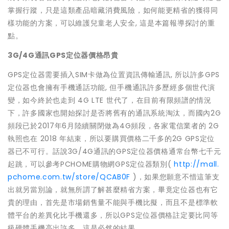
掌握行蹤，只是這類產品暗藏消費風險，如何能更精省的獲得同
樣功能的方案，可以維護兒童老人安全, 這是本篇報導探討的重
點。
3G/4G通訊GPS定位器價格昂貴
GPS定位器需要插入SIM卡做為位置資訊傳輸通訊, 所以許多GPS
定位器也會擁有手機通話功能, 但手機通訊許多歷經多個世代演
變，如今終於也走到 4G LTE 世代了，在目前有限頻譜的情況
下，許多國家也開始探討是否將舊有的通訊系統淘汰，而國內2G
頻段已於2017年6月陸續關閉做為4G頻段，各家電信業者的 2G
執照也在 2018 年結束，所以要購買價格二千多的2G GPS定位
器已不可行。話說3G/4G通訊的GPS定位器價格通常台幣七千元
起跳，可以參考PCHOME購物網GPS定位器類別(
http://mall.
pchome.com.tw/store/QCAB0F
)，如果您願意不惜這筆支
出就另當別論，就無所謂了解甚麼精省方案，畢竟定位器也有它
貴的理由，首先是市場銷售量不能與手機比擬，而且不是標準軟
體平台的差異化比手機還多，所以GPS定位器價格註定要比同等
級硬體手機高出許多，這是必然的結果。