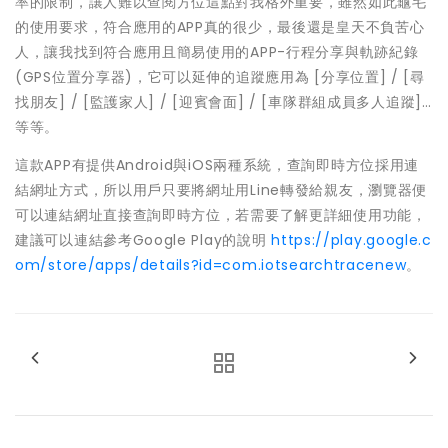
率的限制，讓人難以查閱方位這點對我格外重要，雖然如此龜毛
的使用要求，符合應用的APP真的很少，最後還是皇天不負苦心
人，讓我找到符合應用且簡易使用的APP-行程分享與軌跡紀錄
(GPS位置分享器)，它可以延伸的追蹤應用為 [分享位置] / [尋
找朋友] / [監護家人] / [迎賓會面] / [車隊群組成員多人追蹤]…
等等。
這款APP有提供Android與iOS兩種系統，查詢即時方位採用連
結網址方式，所以用戶只要將網址用Line轉發給親友，瀏覽器便
可以連結網址直接查詢即時方位，若需要了解更詳細使用功能，
建議可以連結參考Google Play的說明
https://play.google.c
om/store/apps/details?id=com.iotsearchtracenew
。