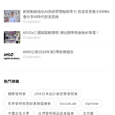
創智動能強化AI與經營雙軸競爭力 投資長受臺大EMBA
邀分享AI時代投資思維
2026/08/07
ASUSx三麗鷗耍酷聯萌 潮玩開學祭搶抱AI筆電！
2026/08/07
AMD公佈2026年第2季財務報告
2026/08/07
熱門標籤
國際發明展
JDIE日本設計創意暨發明展
世界發明智慧財產聯盟總會
SocialLab
OpView
中國文化大學
台灣發明商品促進協會
北市圖