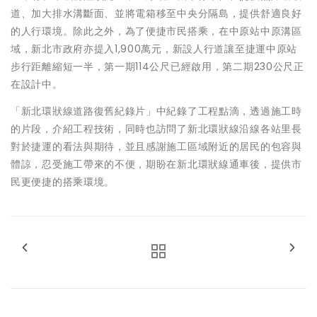
道、加大排水溝斷面、並將電箱移至中央分隔島，提供舒適良好
的人行環境。除此之外，為了便捷市民搭乘，在中原站中原溝區
域，新北市政府亦提入1,900萬元，新設人行道讓至捷運中原站
步行距離縮短一半，第一期114公尺已經啟用，第二期230公尺正
在設計中。
「新北環狀線道路復舊紀錄片」中紀錄了工程點滴，透過施工時
的片段，介紹工程技術，同時也訪問了新北環狀線沿線各站里長
對於捷運的看法與期待，並且感謝施工區域附近的居民的包容與
體諒，忍受施工帶來的不便，期盼在新北環狀線通車後，提供市
民更便捷的搭乘環境。