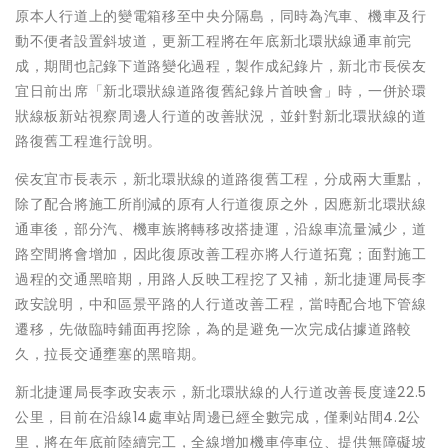
原本人行道上的變電箱移至中央分隔島，同時為汽車、機車及行
動不便者設置斜坡道，更新工程將在年底新北環狀線通車前完
成，期間也記錄下道路變化過程，製作成紀錄片，新北市長侯友
宜日前出席「新北環狀線道路復舊紀錄片首映會」時，一併於環
狀線板新站視察周邊人行道的改善狀況，並針對新北環狀線的道
路復舊工程進行說明。
侯友宜市長表示，新北環狀線的道路復舊工程，分成兩大重點，
除了配合將施工所削減的原有人行道復原之外，因應新北環狀線
通車後，部分汽、機車族將轉移改搭捷運，沿線車流量減少，道
路空間將會增加，因此復原改善工程亦將人行道拓寬；面對施工
過程的交通黑暗期，用路人反映工程挖了又補，新北捷運局長李
政安說明，中和區景平路的人行道改善工程，當時配合地下管線
遷移，先做臨時鋪面再挖除，為的是避免一次完成佔據道路較
久，拉長交通壅塞的黑暗期。
新北捷運局長李政安表示，新北環狀線的人行道改善長度達22.5
公里，目前在沿線14處車站周邊已經全數完成，僅剩站間4.2公
里，將在年底前陸續完工，全線增加機車停車位、提供無障礙坡