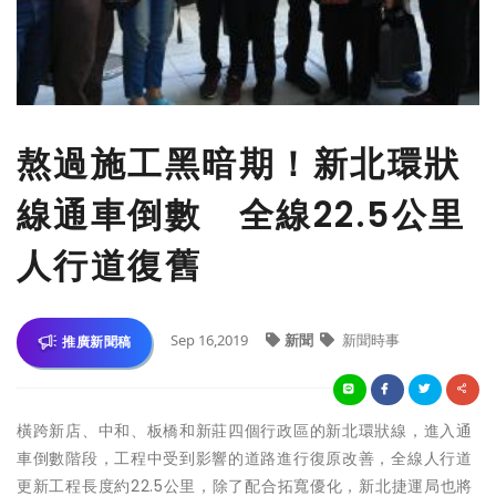
熬過施工黑暗期！新北環狀
線通車倒數 全線22.5公里
人行道復舊
Sep 16,2019
新聞
新聞時事
推廣新聞稿
橫跨新店、中和、板橋和新莊四個行政區的新北環狀線，進入通
車倒數階段，工程中受到影響的道路進行復原改善，全線人行道
更新工程長度約22.5公里，除了配合拓寬優化，新北捷運局也將