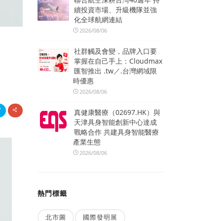
續投資市場、升級機隊並強
化全球航網連結
2026/08/06
社群觸及會變，品牌入口要
掌握在自己手上：Cloudmax
匯智推出 .tw／.台灣網域限
時優惠
2026/08/06
真健康醫療（02697.HK）與
天津具身智能創新中心達成
戰略合作 共建具身智能醫療
產業生態
2026/08/06
熱門標籤
北市圖
國際發明展