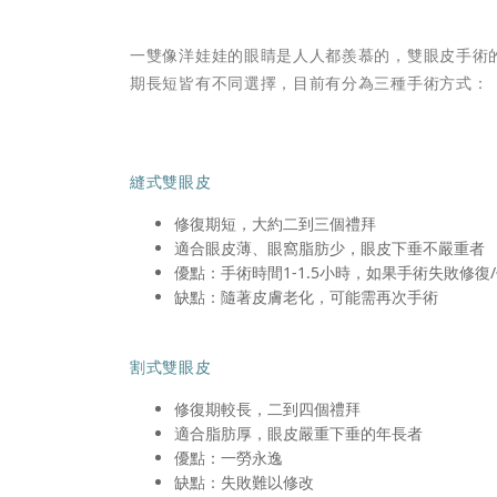
一雙像洋娃娃的眼睛是人人都羨慕的，雙眼皮手術
期長短皆有不同選擇，目前有分為三種手術方式：
縫式雙眼皮
修復期短，大約二到三個禮拜
適合眼皮薄、眼窩脂肪少，眼皮下垂不嚴重者
優點：手術時間1-1.5小時，如果手術失敗修復
缺點：隨著皮膚老化，可能需再次手術
割式雙眼皮
修復期較長，二到四個禮拜
適合脂肪厚，眼皮嚴重下垂的年長者
優點：一勞永逸
缺點：失敗難以修改