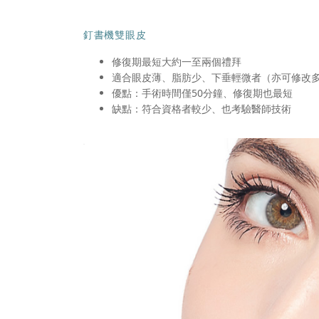
釘書機雙眼皮
修復期最短大約一至兩個禮拜
適合眼皮薄、脂肪少、下垂輕微者（亦可修改
優點：手術時間僅50分鐘、修復期也最短
缺點：符合資格者較少、也考驗醫師技術