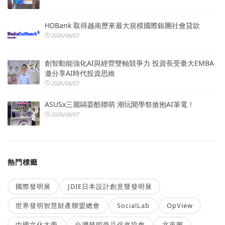
HDBank 取得越南歷來最大規模國際銀團社會貸款
2026/08/07
創智動能強化AI與經營雙軸競爭力 投資長受臺大EMBA
邀分享AI時代投資思維
2026/08/07
ASUSx三麗鷗耍酷聯萌 潮玩開學祭搶抱AI筆電！
2026/08/07
熱門標籤
國際發明展
JDIE日本設計創意暨發明展
世界發明智慧財產聯盟總會
SocialLab
OpView
中國文化大學
台灣發明商品促進協會
北市圖