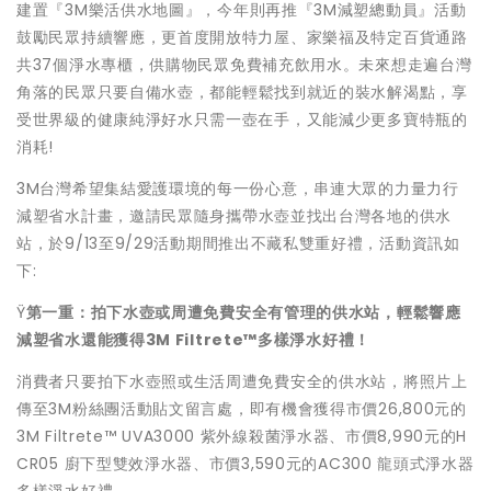
建置『
3M樂活供水地圖』，今年則再推『3M減塑總動員』
活動
鼓勵民眾持續響應，更首度開放特力屋、
家樂福及特定百貨通路
共37個淨水專櫃，
供購物民眾免費補充飲用水。
未來想走遍台灣
角落的民眾只要自備水壺，
都能輕鬆找到就近的裝水解渴點，
享
受世界級的健康純淨好水只需一壺在手，
又能減少更多寶特瓶的
消耗!
3M台灣希望集結愛護環境的每一份心意，
串連大眾的力量力行
減塑省水計畫，
邀請民眾隨身攜帶水壺並找出台灣各地的供水
站，於9/13至9/
29活動期間推出不藏私雙重好禮，活動資訊如
下:
Ÿ
第一重：拍下水壺或周遭免費安全有管理的供水站，
輕鬆響應
減塑省水還能獲得
3M Filtrete™
多樣淨水好禮！
消費者只要拍下水壺照或生活周遭免費安全的供水站，將照片上
傳至
3M粉絲團活動貼文留言處，即有機會獲得市價26,800元的
3
M Filtrete™ UVA3000 紫外線殺菌淨水器、市價8,990元的H
CR05 廚下型雙效淨水器、市價3,590元的AC300 龍頭式淨水器