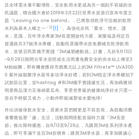
且全球需水量不斷增長，
安全飲用水更成為另一個刻不容緩的全
民議題，聯合國大會於201
9年3月22日世界水資源日宣布年度主
題『Leaving no one behind』，已將取得乾淨可信賴的飲用
﹝
註
﹞
水列為基本人權之一
[1]
。為強化全民「愛水、惜水、護
水」意識，百年淨水專家
3M首度開放特力屋、家樂福及特定百
貨通路共37個淨水專櫃，
鼓勵民眾攜帶水壺免費補充乾淨飲用
水，並號召民眾攜手實踐『3M
減塑總動員』計畫，凡於9月13日
~9月29日期間分享水壺照或
生活周遭免費安全的供水站上傳至3
M粉絲團，
即有機會獲得市價萬元以上的3M Filtrete™ UVA300
0 紫外線殺菌淨水器等多項淨水好禮；若到3M指定淨水專櫃拍下
試飲
區位置，並hashtag #和3M攜手實踐濾生活，再加碼獲得
明星商品潔力豆海綿菜瓜布。
享受世界級的健康純淨好水只需一
壺在手輕鬆又省力，
小動作即能減塑省水愛地球!
外出須確保飲水安全，居家水質把關更是不容忽視，
為鼓勵消費
者響應低塑「濾」生活，活動期間搭配首屆特力屋『3M
安居
節』推出限時優惠，自9/13至9/29止，凡購買3M全系
列淨水產
品，即可享滿千送百3M折價券；購買3M淨水器，
再享加購濾心