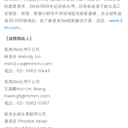
的產業需求。3M自1969年起深耕台灣，
目前有超過千餘位員工
在製造、研發、
業務行銷等不同領域提供顧客服務，在台銷售超
過30,000種商
品。欲了解更多3M創新解決方案，請至：
www.3
m.com
。
【媒體聯絡人】
美商3M台灣子公司
林韋伶 Melody Lin
mlin2.cw@mmm.com
電話：02- 5562-0443
美商3M台灣子公司
王惠麟Hui-Lin Wang
hwang6@mmm.com
電話：02- 5562-0367
精承永續企業顧問公司
蕭君容 Phoebe Hsiao