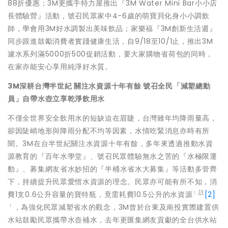
88折優惠；3M更攜手特力屋推出『3M Water Mini Bar小小店
長體驗營』活動，號召民眾家中4-6歲的萌寶貝化身
小小調飲
師，學會用3M好水調製出美味飲品；家樂福『3M創新生
活週』
同步跟進鼓勵消費者實踐健康生活，自9/18至10/1止
，推出3M
濾水系列滿5000折500促銷活動，
要大家購物省荷包的同時，
在家亦能安心享用純淨好水質。
3M
深耕台灣半世紀
關注水資源十年有餘
號召全民「減塑總動
員」自帶水壺立享乾淨飲用水
不僅全世界安全飲用水的短缺迫在眉睫，台灣雖年均降雨量高，
卻因陡峭地形與降雨分配不均等因素，水情吃緊消息亦時有所
聞。3
M在台半世紀關注水資源十年有餘，多年來透過推動水資
源教育的『
百年水學堂』、號召民眾體驗無水之苦的『水極限運
動』、
募集網友省水妙招的『半桶水省水大募集』等活動多管齊
下，
持續提升民眾愛惜水資源的理念。民眾亦可能有所不知，消
﹝註
費1支0
.6公升容量的寶特瓶，竟需耗費10.5公升的水資源
[2]
﹞
，為強化民眾減塑省水的觀念，3M曾於台東及南投實際建置供
水
站鼓勵民眾攜帶水壺補水，去年更匯集網友貢獻的全台供水站