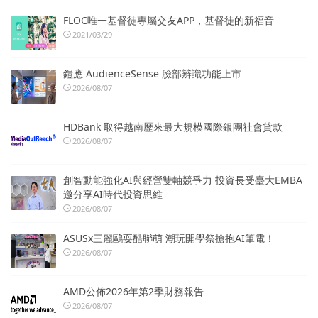
FLOC唯一基督徒專屬交友APP，基督徒的新福音
2021/03/29
鎧應 AudienceSense 臉部辨識功能上市
2026/08/07
HDBank 取得越南歷來最大規模國際銀團社會貸款
2026/08/07
創智動能強化AI與經營雙軸競爭力 投資長受臺大EMBA
邀分享AI時代投資思維
2026/08/07
ASUSx三麗鷗耍酷聯萌 潮玩開學祭搶抱AI筆電！
2026/08/07
AMD公佈2026年第2季財務報告
2026/08/07