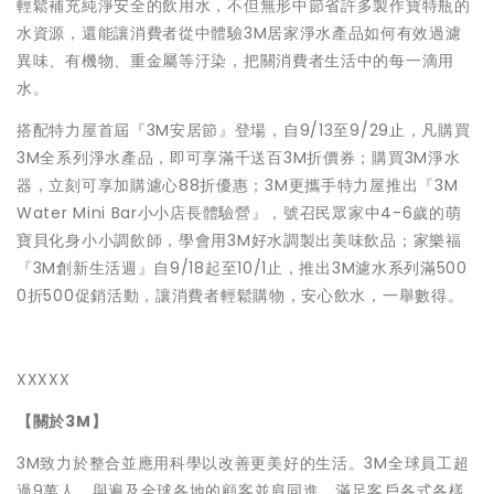
輕鬆補充純淨安全的飲用水，
不但無形中節省許多製作寶特瓶的
水資源，還能讓消費者從中體驗3
M居家淨水產品如何有效過濾
異味、有機物、重金屬等汙染，
把關消費者生活中的每一滴用
水。
搭配特力屋首屆『3M安居節』登場，自9/13至9/29止，
凡購買
3M全系列淨水產品，即可享滿千送百3M折價券；購買3M
淨水
器，立刻可享加購濾心88折優惠；3M更攜手特力屋推出『3
M
Water Mini Bar小小店長體驗營』，號召民眾家中4-6歲的萌
寶貝化身小小
調飲師，學會用3M好水調製出美味飲品；家樂福
『3M創新生活週
』自9/18起至10/1止，推出3M濾水系列滿500
0折50
0促銷活動，讓消費者輕鬆購物，安心飲水，一舉數得。
XXXXX
【關於
3M
】
3M致力於整合並應用科學以改善更美好的生活。3M全球員工超
過
9萬人，與遍及全球各地的顧客並肩同進，
滿足客戶各式各樣