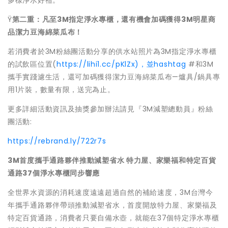
多樣淨水好禮。
Ÿ
第二重：凡至
3M
指定淨水專櫃，還有機會加碼獲得
3M
明星商
品潔
力豆海綿菜瓜布！
若消費者於3M粉絲團活動分享的供水站照片為3M指定淨水專櫃
的
試飲區位置(
https://lihi1.cc/pKlZx)，
並hashtag
#和3M
攜手實踐濾生活，還可加碼獲得潔力豆海綿菜瓜布—爐具/
鍋具專
用1片裝，數量有限，送完為止。
更多詳細活動資訊及抽獎參加辦法請見『3M減塑總動員』
粉絲
團活動:
https://rebrand.ly/722r7s
3M
首度攜手通路夥伴推動減塑省水
特力屋、家樂福和特定百貨
通路
37
個淨水專櫃同步響應
全世界水資源的消耗速度遠遠超過自然的補給速度，3M台灣今
年攜
手通路夥伴帶頭推動減塑省水，首度開放特力屋、
家樂福及
特定百貨通路，消費者只要自備水壺，就能在37個特定淨
水專櫃