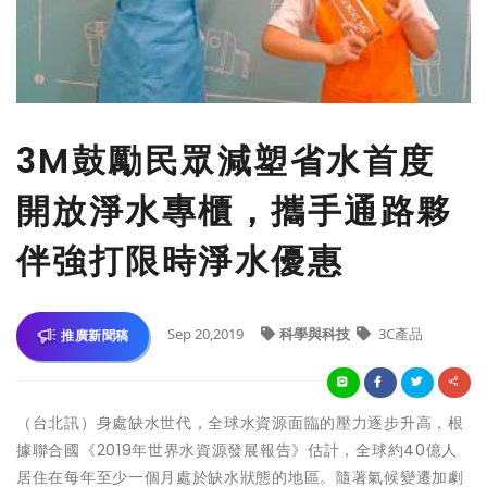
3M鼓勵民眾減塑省水首度
開放淨水專櫃，攜手通路夥
伴強打限時淨水優惠
Sep 20,2019
科學與科技
3C產品
推廣新聞稿
（台北訊）身處缺水世代，全球水資源面臨的壓力逐步升高，
根
據聯合國《2019年世界水資源發展報告》估計，全球約40億
人
居住在每年至少一個月處於缺水狀態的地區。
隨著氣候變遷加劇