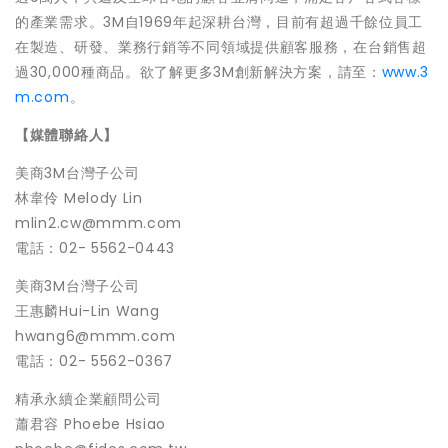
的產業需求。3M自1969年起深耕台灣，
目前有超過千餘位員工
在製造、研發、
業務行銷等不同領域提供顧客服務，在台銷售超
過30,000種商
品。欲了解更多3M創新解決方案，請至：
www.3
m.com
。
【媒體聯絡人】
美商3M台灣子公司
林韋伶 Melody Lin
mlin2.cw@mmm.com
電話：02- 5562-0443
美商3M台灣子公司
王惠麟Hui-Lin Wang
hwang6@mmm.com
電話：02- 5562-0367
精承永續企業顧問公司
蕭君容 Phoebe Hsiao