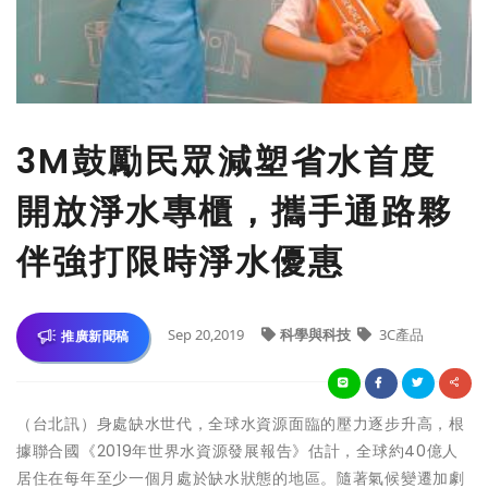
3M鼓勵民眾減塑省水首度
開放淨水專櫃，攜手通路夥
伴強打限時淨水優惠
Sep 20,2019
科學與科技
3C產品
推廣新聞稿
（台北訊）身處缺水世代，全球水資源面臨的壓力逐步升高，
根
據聯合國《2019年世界水資源發展報告》估計，全球約40億
人
居住在每年至少一個月處於缺水狀態的地區。
隨著氣候變遷加劇