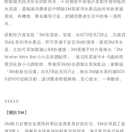
輕鬆補充純淨安全的飲用水，
不但無形中節省許多製作寶特瓶的
水資源，還能讓消費者從中體驗3
M居家淨水產品如何有效過濾
異味、有機物、重金屬等汙染，
把關消費者生活中的每一滴用
水。
搭配特力屋首屆『3M安居節』登場，自9/13至9/29止，
凡購買
3M全系列淨水產品，即可享滿千送百3M折價券；購買3M
淨水
器，立刻可享加購濾心88折優惠；3M更攜手特力屋推出『3
M
Water Mini Bar小小店長體驗營』，號召民眾家中4-6歲的萌
寶貝化身小小
調飲師，學會用3M好水調製出美味飲品；家樂福
『3M創新生活週
』自9/18起至10/1止，推出3M濾水系列滿500
0折50
0促銷活動，讓消費者輕鬆購物，安心飲水，一舉數得。
XXXXX
【關於
3M
】
3M致力於整合並應用科學以改善更美好的生活。3M全球員工超
過
9萬人，與遍及全球各地的顧客並肩同進，
滿足客戶各式各樣