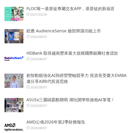
FLOC唯一基督徒專屬交友APP，基督徒的新福音
2021/03/29
鎧應 AudienceSense 臉部辨識功能上市
2026/08/07
HDBank 取得越南歷來最大規模國際銀團社會貸款
2026/08/07
創智動能強化AI與經營雙軸競爭力 投資長受臺大EMBA
邀分享AI時代投資思維
2026/08/07
ASUSx三麗鷗耍酷聯萌 潮玩開學祭搶抱AI筆電！
2026/08/07
AMD公佈2026年第2季財務報告
2026/08/07