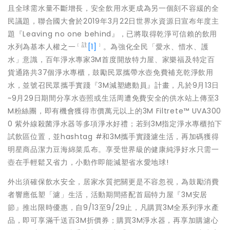
且全球需水量不斷增長，
安全飲用水更成為另一個刻不容緩的全
民議題，聯合國大會於201
9年3月22日世界水資源日宣布年度主
題『Leaving no one behind』，已將取得乾淨可信賴的飲用
﹝
註
﹞
水列為基本人權之一
[1]
。為強化全民「愛水、惜水、護
水」意識，百年淨水專家
3M首度開放特力屋、家樂福及特定百
貨通路共37個淨水專櫃，
鼓勵民眾攜帶水壺免費補充乾淨飲用
水，並號召民眾攜手實踐『3M
減塑總動員』計畫，凡於9月13日
~9月29日期間分享水壺照或
生活周遭免費安全的供水站上傳至3
M粉絲團，
即有機會獲得市價萬元以上的3M Filtrete™ UVA300
0 紫外線殺菌淨水器等多項淨水好禮；若到3M指定淨水專櫃拍下
試飲
區位置，並hashtag #和3M攜手實踐濾生活，再加碼獲得
明星商品潔力豆海綿菜瓜布。
享受世界級的健康純淨好水只需一
壺在手輕鬆又省力，
小動作即能減塑省水愛地球!
外出須確保飲水安全，居家水質把關更是不容忽視，
為鼓勵消費
者響應低塑「濾」生活，活動期間搭配首屆特力屋『3M
安居
節』推出限時優惠，自9/13至9/29止，凡購買3M全系
列淨水產
品，即可享滿千送百3M折價券；購買3M淨水器，
再享加購濾心