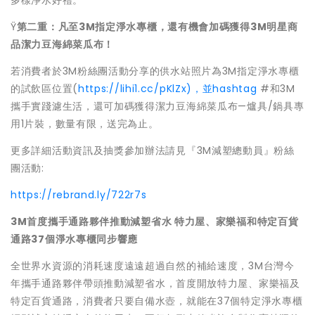
多樣淨水好禮。
Ÿ
第二重：凡至
3M
指定淨水專櫃，還有機會加碼獲得
3M
明星商
品潔
力豆海綿菜瓜布！
若消費者於3M粉絲團活動分享的供水站照片為3M指定淨水專櫃
的
試飲區位置(
https://lihi1.cc/pKlZx)，
並hashtag
#和3M
攜手實踐濾生活，還可加碼獲得潔力豆海綿菜瓜布—爐具/
鍋具專
用1片裝，數量有限，送完為止。
更多詳細活動資訊及抽獎參加辦法請見『3M減塑總動員』
粉絲
團活動:
https://rebrand.ly/722r7s
3M
首度攜手通路夥伴推動減塑省水
特力屋、家樂福和特定百貨
通路
37
個淨水專櫃同步響應
全世界水資源的消耗速度遠遠超過自然的補給速度，3M台灣今
年攜
手通路夥伴帶頭推動減塑省水，首度開放特力屋、
家樂福及
特定百貨通路，消費者只要自備水壺，就能在37個特定淨
水專櫃