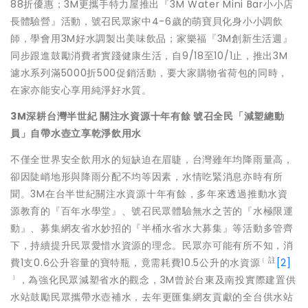
88折優惠；3M更攜手特力屋推出『3M Water Mini Bar小小店
長體驗營』活動，號召民眾家中4-6歲的萌寶貝化身
小小調飲
師，學會用3M好水調製出美味飲品；家樂福『3M創新生
活週』
同步跟進鼓勵消費者實踐健康生活，自9/18至10/1止
，推出3M
濾水系列滿5000折500促銷活動，
要大家購物省荷包的同時，
在家亦能安心享用純淨好水質。
3M
深耕台灣半世紀
關注水資源十年有餘
號召全民「減塑總動
員」自帶水壺立享乾淨飲用水
不僅全世界安全飲用水的短缺迫在眉睫，台灣雖年均降雨量高，
卻因陡峭地形與降雨分配不均等因素，水情吃緊消息亦時有所
聞。3
M在台半世紀關注水資源十年有餘，多年來透過推動水資
源教育的『
百年水學堂』、號召民眾體驗無水之苦的『水極限運
動』、
募集網友省水妙招的『半桶水省水大募集』等活動多管齊
下，
持續提升民眾愛惜水資源的理念。民眾亦可能有所不知，消
﹝註
費1支0
.6公升容量的寶特瓶，竟需耗費10.5公升的水資源
[2]
﹞
，為強化民眾減塑省水的觀念，3M曾於台東及南投實際建置供
水
站鼓勵民眾攜帶水壺補水，去年更匯集網友貢獻的全台供水站