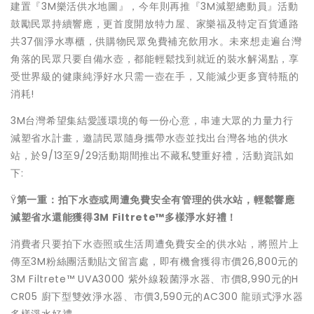
建置『
3M樂活供水地圖』，今年則再推『3M減塑總動員』
活動
鼓勵民眾持續響應，更首度開放特力屋、
家樂福及特定百貨通路
共37個淨水專櫃，
供購物民眾免費補充飲用水。
未來想走遍台灣
角落的民眾只要自備水壺，
都能輕鬆找到就近的裝水解渴點，
享
受世界級的健康純淨好水只需一壺在手，
又能減少更多寶特瓶的
消耗!
3M台灣希望集結愛護環境的每一份心意，
串連大眾的力量力行
減塑省水計畫，
邀請民眾隨身攜帶水壺並找出台灣各地的供水
站，於9/13至9/
29活動期間推出不藏私雙重好禮，活動資訊如
下:
Ÿ
第一重：拍下水壺或周遭免費安全有管理的供水站，
輕鬆響應
減塑省水還能獲得
3M Filtrete™
多樣淨水好禮！
消費者只要拍下水壺照或生活周遭免費安全的供水站，將照片上
傳至
3M粉絲團活動貼文留言處，即有機會獲得市價26,800元的
3
M Filtrete™ UVA3000 紫外線殺菌淨水器、市價8,990元的H
CR05 廚下型雙效淨水器、市價3,590元的AC300 龍頭式淨水器