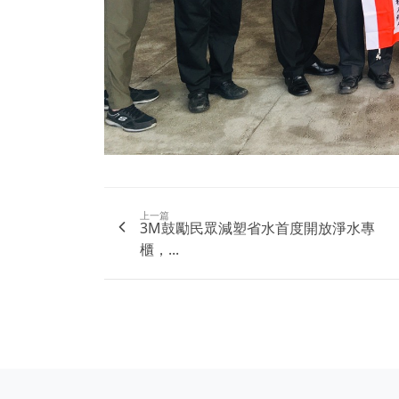
上一篇
3M鼓勵民眾減塑省水首度開放淨水專
櫃，...