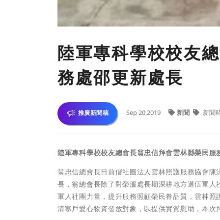
陸軍專科學校校友總
務處邵更新處長
Sep 20,2019
新聞
新聞
推廣新聞稿
陸軍專科學校校友總會長翁忠信拜會雲林縣榮民服
翁忠信總會長日前偕社團法人雲林照護服務協會陳
長，翁總會長除了對榮服處長期深耕地方退伍軍人
軍人社團力量，提升服務照顧榮民眷品質，雲林照護
清寒戶愛心物資發放對象，以提供實質慰助，本次