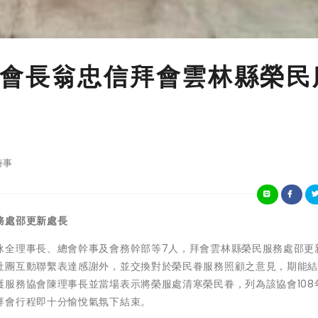
會長翁忠信拜會雲林縣榮民
時事
務處邵更新處長
泳全理事長、總會幹事及會務幹部等7人，拜會雲林縣榮民服務處邵更
社團互動聯繫表達感謝外，並交換對於榮民眷服務照顧之意見，期能
服務協會陳理事長並當場表示將榮服處清寒榮民眷，列為該協會108
拜會行程即十分愉悅氣氛下結束。