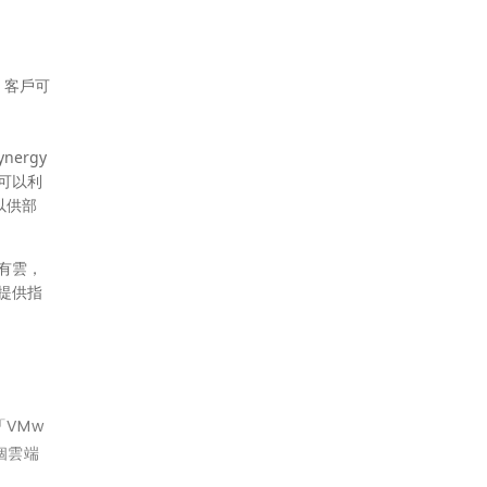
源。客戶可
nergy
員可以利
以供部
公有雲，
料提供指
「VMw
個雲端