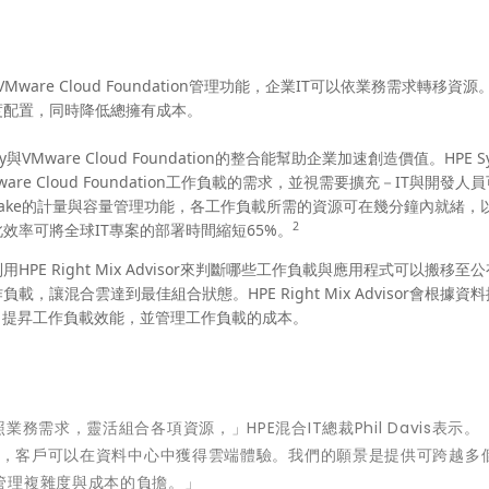
供的VMware Cloud Foundation管理功能，企業IT可以依業務需求轉移資
度配置，同時降低總擁有成本。
ergy與VMware Cloud Foundation的整合能幫助企業加速創造價值。HPE Sy
 Cloud Foundation工作負載的需求，並視需要擴充－IT與開發人
enLake的計量與容量管理功能，各工作負載所需的資源可在幾分鐘內就緒，
2
效率可將全球IT專案的部署時間縮短65%。
HPE Right Mix Advisor來判斷哪些工作負載與應用程式可以搬移至
讓混合雲達到最佳組合狀態。HPE Right Mix Advisor會根據資
、提昇工作負載效能，並管理工作負載的成本。
需求，靈活組合各項資源，」HPE混合IT總裁Phil Davis表示。
現在，客戶可以在資料中心中獲得雲端體驗。我們的願景是提供可跨越多
管理複雜度與成本的負擔。」