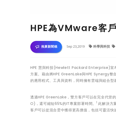
HPE為VMware
Sep 23,2019
科學與科技
推廣新聞稿
HPE 慧與科技(Hewlett Packard Enterpri
方案。藉由將HPE GreenLake與HPE Synerg
的應用程式、工具與資料，同時擁有雲端與組合型
透過HPE GreenLake，雙方客戶可以在完全
1
O)，還可縮短65%的IT專案部署時間。
此解決方
客戶可以從混合雲中獲得更高價值，包括可靈活快