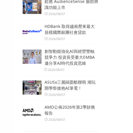
鎧應 AudienceSense 臉部辨
識功能上市
2026/08/07
HDBank 取得越南歷來最大
規模國際銀團社會貸款
2026/08/07
創智動能強化AI與經營雙軸
競爭力 投資長受臺大EMBA
邀分享AI時代投資思維
2026/08/07
ASUSx三麗鷗耍酷聯萌 潮玩
開學祭搶抱AI筆電！
2026/08/07
AMD公佈2026年第2季財務
報告
2026/08/07