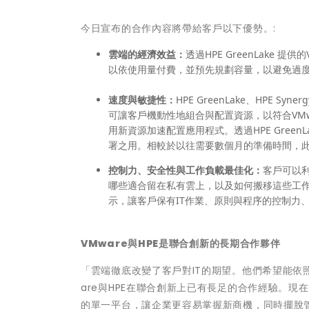
今日宣布的合作內容將帶給客戶以下優勢。:
雲端的經濟效益：
透過HPE GreenLake 提
以依使用量付費，並預先規劃容量，以避免過
速度與敏捷性：
HPE GreenLake、HPE Syn
可讓客戶機動性地組合與配置資源，以符合VMware
用新資源加速配置應用程式。透過HPE Gre
署之用。相較於以往需要數個月的準備時間，此
控制力、安全性與工作負載最佳化：
客戶可以利用
哪些適合留在私有雲上，以及如何搬移這些工作負載，
示，讓客戶保有IT作業、原則與程序的控制力
VMware
與
HPE
是聯合創新的長期合作夥伴
「雲端徹底改變了客戶對IT的期望。他們希望能依照業務
are與HPE在聯合創新上已有長足的合作經驗。
的單一平台，讓企業更容易掌握新商機，同時擺脫