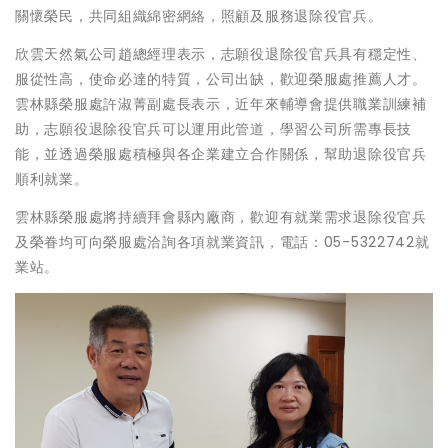
關懷榮民，共同組織綿密網絡，照顧及服務退除役官兵。
欣雲天然氣公司趙總經理表示，志願役退除役官兵具有穩定性、
服從性高，使命必達的特質，公司出缺，歡迎榮服處推薦人才。
雲林縣榮服處許淑菁副處長表示，近年來輔導會提供職業訓練補
助，志願役退除役官兵可以運用此管道，學習公司所需專長技
能，並透過榮服處積極與各企業建立合作關係，幫助退除役官兵
順利就業。
雲林縣榮服處將持續拜會縣內廠商，歡迎有就業需求退除役官兵
及榮眷均可向榮服處洽詢各項就業資訊，電話：05-5322742就
業站。