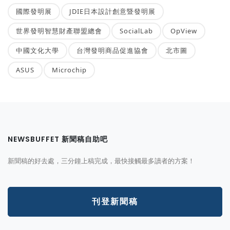
國際發明展
JDIE日本設計創意暨發明展
世界發明智慧財產聯盟總會
SocialLab
OpView
中國文化大學
台灣發明商品促進協會
北市圖
ASUS
Microchip
NEWSBUFFET 新聞稿自助吧
新聞稿的好去處，三分鐘上稿完成，最快接觸最多讀者的方案！
刊登新聞稿