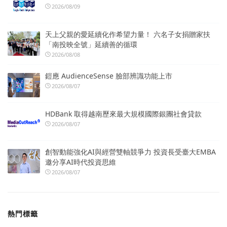
2026/08/09
天上父親的愛延續化作希望力量！ 六名子女捐贈家扶
「南投映全號」延續善的循環
2026/08/08
鎧應 AudienceSense 臉部辨識功能上市
2026/08/07
HDBank 取得越南歷來最大規模國際銀團社會貸款
2026/08/07
創智動能強化AI與經營雙軸競爭力 投資長受臺大EMBA
邀分享AI時代投資思維
2026/08/07
熱門標籤