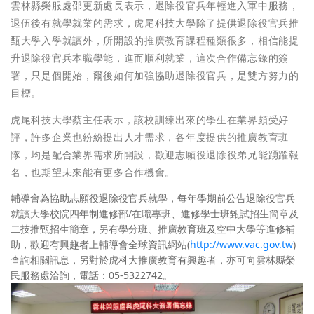
雲林縣榮服處邵更新處長表示，退除役官兵年輕進入軍中服務，
退伍後有就學就業的需求，虎尾科技大學除了提供退除役官兵推
甄大學入學就讀外，所開設的推廣教育課程種類很多，相信能提
升退除役官兵本職學能，進而順利就業，這次合作備忘錄的簽
署，只是個開始，爾後如何加強協助退除役官兵，是雙方努力的
目標。
虎尾科技大學蔡主任表示，該校訓練出來的學生在業界頗受好
評，許多企業也紛紛提出人才需求，各年度提供的推廣教育班
隊，均是配合業界需求所開設，歡迎志願役退除役弟兄能踴躍報
名，也期望未來能有更多合作機會。
輔導會為協助志願役退除役官兵就學，每年學期前公告退除役官兵
就讀大學校院四年制進修部/在職專班、進修學士班甄試招生簡章及
二技推甄招生簡章，另有學分班、推廣教育班及空中大學等進修補
助，歡迎有興趣者上輔導會全球資訊網站(
http://www.vac.gov.tw
)
查詢相關訊息，另對於虎科大推廣教育有興趣者，亦可向雲林縣榮
民服務處洽詢，電話：05-5322742。