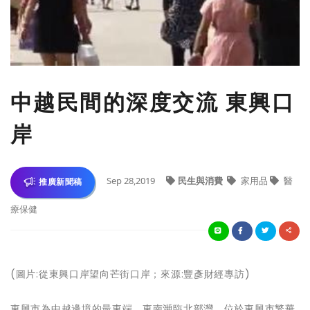
中越民間的深度交流 東興口
岸
Sep 28,2019
民生與消費
家用品
醫
推廣新聞稿
療保健
(圖片:從東興口岸望向芒街口岸；來源:豐彥財經專訪)
東興市為中越邊境的最東端，東南瀕臨北部灣，位於東興市繁華