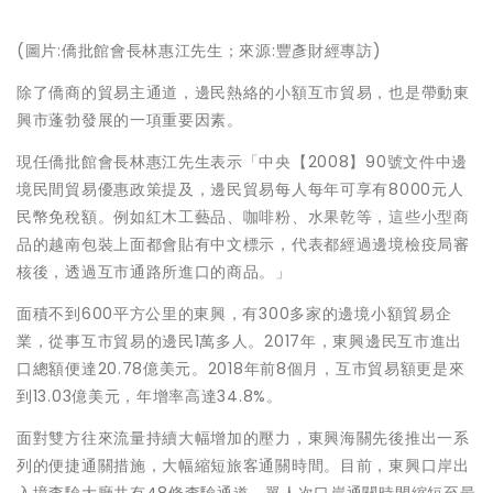
(圖片:僑批館會長林惠江先生；來源:豐彥財經專訪)
除了僑商的貿易主通道，邊民熱絡的小額互市貿易，也是帶動東
興市蓬勃發展的一項重要因素。
現任僑批館會長林惠江先生表示「中央【2008】90號文件中邊
境民間貿易優惠政策提及，邊民貿易每人每年可享有8000元人
民幣免稅額。例如紅木工藝品、咖啡粉、水果乾等，這些小型商
品的越南包裝上面都會貼有中文標示，代表都經過邊境檢疫局審
核後，透過互市通路所進口的商品。」
面積不到600平方公里的東興，有300多家的邊境小額貿易企
業，從事互市貿易的邊民1萬多人。2017年，東興邊民互市進出
口總額便達20.78億美元。2018年前8個月，互市貿易額更是來
到13.03億美元，年增率高達34.8%。
面對雙方往來流量持續大幅增加的壓力，東興海關先後推出一系
列的便捷通關措施，大幅縮短旅客通關時間。目前，東興口岸出