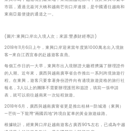
市區，通過北崙河大橋和越南芒街口岸連接，是中國通往越南和
東南亞最便捷的通道之一。
(圖片:東興口岸出入境人次；來源:豐彥財經專訪)
2018年11月6日上午，東興口岸迎來當年度第1000萬名出入境旅
客—來自江西宜春的赴越遊客袁燕。
每個工作日的一大早，東興市出入境辦證大廳裡擠滿了辦理證件
的人潮。近年來，廣西與越南廣寧省合作推出一系列跨境旅遊行
程。在東興，遊客只要拿著身份證件向有邊境旅遊資格的旅行社
報名，3人以上的團隊不需要辦理護照和簽證，填寫一張申請
表，就可以前往越南來一次短程旅遊。
2018年6月，廣西與越南廣甯省更是推出桂林—防城港（東興）
—芒街—下龍灣“兩國四地”跨境自駕車的黃金旅遊線路。
根據統計，經東興口岸赴越南遊客占廣西90%左右，已成為中越