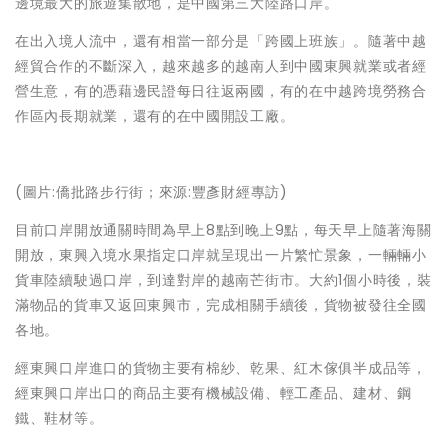
邊境最大的旅遊集散地，是中國第三大陸路口岸。
在出入境人流中，還有相當一部分是「跨國上班族」。隨著中越
經貿合作的不斷深入，越來越多的越南人到中國東興就業或者經
營生意，有的憑藉邊民證每日往返兩國，有的在中越跨境勞務合
作區內長期就業，還有的在中國開設工廠。
(圖片:僑批路步行街；來源:豐彥財經專訪)
目前口岸開放通關時間為早上8點到晚上9點，每天早上隨著海關
開放，東興入境水果指定口岸就呈現出一片繁忙景象，一輛輛小
貨車陸續駛過口岸，到達對岸的越南芒街市。大約1個小時後，裝
滿物品的貨車又返回東興市，完成相關手續後，貨物被發往全國
各地。
經東興口岸進口的貨物主要有棉紗、乾果、紅木傢俱半成品等，
經東興口岸出口的商品主要有機械設備、輕工產品、建材、鋼
鐵、鞋材等。