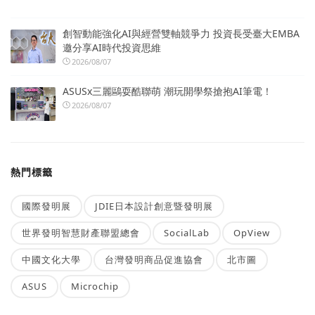
創智動能強化AI與經營雙軸競爭力 投資長受臺大EMBA
邀分享AI時代投資思維
2026/08/07
ASUSx三麗鷗耍酷聯萌 潮玩開學祭搶抱AI筆電！
2026/08/07
熱門標籤
國際發明展
JDIE日本設計創意暨發明展
世界發明智慧財產聯盟總會
SocialLab
OpView
中國文化大學
台灣發明商品促進協會
北市圖
ASUS
Microchip