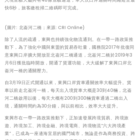
入境查驗大廳共有48條查驗通道，單人次口岸通關時間縮短至最
快6秒，旅客繳稅掃二維碼即可完成。
(圖片: 北崙河二橋；來源: CRI Online)
除了人流的疏通，東興也持續強化物流通到。在一帶一路政策推
動下，為了強化中國與東盟的貿易吞吐量，國務院2017年批復同
意東興口岸擴大開放至北崙河二橋通道，北崙河二橋於2019年3
月6日獲批臨時開放，開通了貨運功能，大大緩解了東興口岸北
崙河一橋的通關壓力。
自3月19日正式開通以來，東興口岸貨車通關效率大幅提升。貨
車以前走北崙河一橋，每天出入境貨車大概是30到40輛，北崙
河二橋啟用以後，每天大概有200到300輛貨車通過二橋出入
境，通關時間約為30分鐘，與以前相比，效率大大提升。
東興市在一帶一路政策推動下，正加速發展跨境貿易、跨境旅
遊、跨境加工、跨境金融、跨境電商、跨境物流“六大跨境產
業”，已成為一座邊海宜居的國門城市，無論是作為商務投資、跨