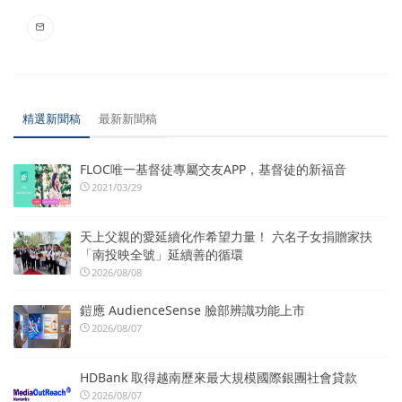
精選新聞稿
最新新聞稿
FLOC唯一基督徒專屬交友APP，基督徒的新福音
2021/03/29
天上父親的愛延續化作希望力量！ 六名子女捐贈家扶
「南投映全號」延續善的循環
2026/08/08
鎧應 AudienceSense 臉部辨識功能上市
2026/08/07
HDBank 取得越南歷來最大規模國際銀團社會貸款
2026/08/07