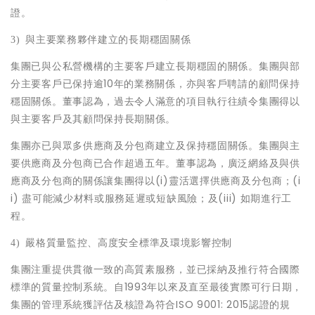
證。
3)
與主要業務夥伴建立的長期穩固關係
集團已與公私營機構的主要客戶建立長期穩固的關係。集團與部
分主要客戶已保持逾10年的業務關係，亦與客戶聘請的顧問保持
穩固關係。董事認為，過去令人滿意的項目執行往績令集團得以
與主要客戶及其顧問保持長期關係。
集團亦已與眾多供應商及分包商建立及保持穩固關係。集團與主
要供應商及分包商已合作超過五年。董事認為，廣泛網絡及與供
應商及分包商的關係讓集團得以(i)靈活選擇供應商及分包商；(i
i) 盡可能減少材料或服務延遲或短缺風險；及(iii) 如期進行工
程。
4)
嚴格質量監控、高度安全標準及環境影響控制
集團注重提供貫徹一致的高質素服務，並已採納及推行符合國際
標準的質量控制系統。自1993年以來及直至最後實際可行日期，
集團的管理系統獲評估及核證為符合ISO 9001: 2015認證的規