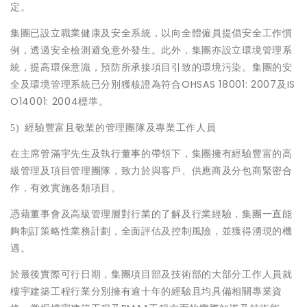
定。
集團已設立職業健康及安全系統，以向全體僱員提倡安全工作慣
例，透過安全檢測避免意外發生。此外，集團亦設立環境管理系
統，提高環保意識，預防所承接項目引致的環境污染。集團的安
全及環境管理系統已分別獲核證為符合OHSAS 18001: 2007及IS
O14001: 2004標準。
5)
經驗豐富且敬業的管理團隊及專業工作人員
在主席管滿宇先生及執行董事的帶領下，集團擁有經驗豐富的高
級管理及項目管理團隊，致力於與客戶、供應商及分包商緊密合
作，有效實施各類項目。
憑藉董事會及高級管理層對行業的了解及行業經驗，集團一直能
夠制訂策略性業務計劃，全面評估及控制風險，並獲得湧現的機
遇。
於最後實際可行日期，集團項目部及技術部的大部分工作人員就
樓宇建築工程行業分別擁有逾十年的經驗且均具備相關專業資