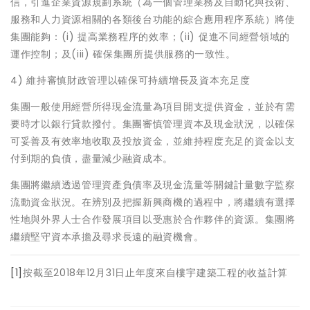
信，引進企業資源規劃系統（為一個管理業務及自動化與技術、
服務和人力資源相關的各類後台功能的綜合應用程序系統）將使
集團能夠：(i) 提高業務程序的效率；(ii) 促進不同經營領域的
運作控制；及(iii) 確保集團所提供服務的一致性。
4) 維持審慎財政管理以確保可持續增長及資本充足度
集團一般使用經營所得現金流量為項目開支提供資金，並於有需
要時才以銀行貸款撥付。集團審慎管理資本及現金狀況，以確保
可妥善及有效率地收取及投放資金，並維持程度充足的資金以支
付到期的負債，盡量減少融資成本。
集團將繼續透過管理資產負債率及現金流量等關鍵計量數字監察
流動資金狀況。在辨別及把握新興商機的過程中，將繼續有選擇
性地與外界人士合作發展項目以受惠於合作夥伴的資源。集團將
繼續堅守資本承擔及尋求長遠的融資機會。
[1]
按截至2018年12月31日止年度來自樓宇建築工程的收益計算