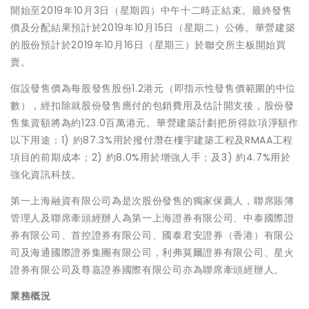
開始至2019年10月3日（星期四）中午十二時正結束。最終發售
價及分配結果預計於2019年10月15日（星期二）公佈。華營建築
的股份預計於2019年10月16日（星期三）於聯交所主板開始買
賣。
假設發售價為每股發售股份1.2港元（即指示性發售價範圍的中位
數），經扣除就股份發售應付的包銷費用及估計開支後，股份發
售集資額將為約123.0百萬港元。華營建築計劃把所得款項淨額作
以下用途：1) 約87.3%用於撥付潛在樓宇建築工程及RMAA工程
項目的前期成本；2) 約8.0%用於增強人手；及3) 約4.7%用於
強化資訊科技。
第一上海融資有限公司為是次股份發售的獨家保薦人，聯席賬簿
管理人及聯席牽頭經辦人為第一上海證券有限公司、中泰國際證
券有限公司、首控證券有限公司、國泰君安證券（香港）有限公
司及海通國際證券集團有限公司，利弗莫爾證券有限公司、星火
證券有限公司及尊嘉證券國際有限公司亦為聯席牽頭經辦人。
業務概況