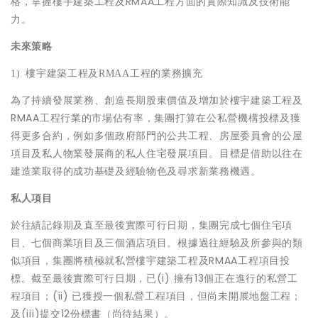
格，掌握樓宇建築工程及RMAA工程方面的實際知識及技術能
力。
未來策略
1)
樓宇建築工程及
RMAA
工程的業務擴充
為了持續發展業務、創造長期股東價值及增加於樓宇建築工程及
RMAA工程行業的市場佔有率，集團打算在公私營機構投標及獲
得更多合約，例如多個政府部門的公共工程、房屋委員會的公屋
項目及私人物業發展商的私人住宅發展項目。目標是借助以往在
建造業取得的成功基礎及經驗物色及尋求新業務機遇。
私人項目
於往績記錄期及直至最後實際可行日期，集團完成七個住宅項
目、七個商業項目及三個酒店項目。根據過往經驗及所參與的類
似項目，集團將積極就私營樓宇建築工程及RMAA工程項目投
標。截至最後實際可行日期，已(i) 擁有13個正在進行的私營工
程項目；(ii) 已獲授一個私營工程項目，但尚未開展地盤工程；
及(iii)提交12份標書（尚待結果）。