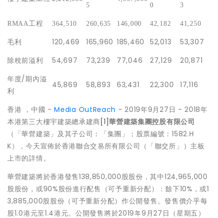
5
0
3
RMAA
工程
364,510
260,635
146,000
42,182
41,250
毛利
120,469
165,960
185,460
52,013
53,307
除稅前溢利
54,697
73,239
77,046
27,129
20,871
年度/期內溢
45,869
58,893
63,431
22,300
17,116
利
香港 ，中國 -
Media OutReach
- 2019年9月27日 - 2018年
本港第三大樓宇建築總承建商
[1]
華營建築集團控股有限公司
（「華營建築」及其子公司：「集團」；股票編號：1582.H
K），今天宣佈於香港聯合交易所有限公司（「聯交所」）主板
上市的詳情。
華營建築將於香港發售138,850,000股股份，其中124,965,000
股股份，或90%股份進行配售（可予重新分配）：餘下10%，或1
3,885,000股股份（可予重新分配）作公開發售。發售價介乎每
股1.0港元至1.4港元。公開發售將於2019年9月27日（星期五）