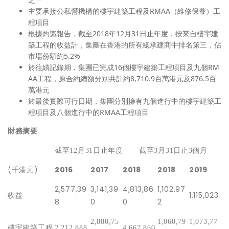
主要承接公私營機構的樓宇建築工程及RMAA（維修保養）工
程項目
根據灼識報告，截至2018年12月31日止年度，按來自樓宇建
築工程的收益計，集團在香港的所有總承建商中排名第三，佔
市場份額約5.2%
於往績記錄期，集團已完成16個樓宇建築工程項目及九個RM
AA工程，原合約總額分別共計約8,710.9百萬港元及876.5百
萬港元
於最後實際可行日期，集團分別擁有九個進行中的樓宇建築工
程項目及八個進行中的RMAA工程項目
財務摘要
截至
12
月
31
日止年度
截至
3
月
31
日止
3
個月
(千港元)
2016
2017
2018
2018
2019
2,577,39
3,141,39
4,813,86
1,102,97
收益
1,115,023
8
0
0
2
2,880,75
1,060,79
1,073,77
樓宇建築工程
2,212,888
4,667,860