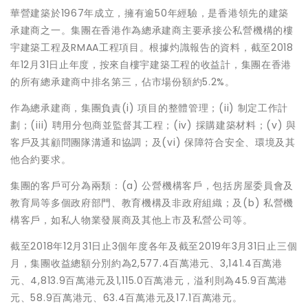
華營建築於1967年成立，擁有逾50年經驗，是香港領先的建築
承建商之一。集團在香港作為總承建商主要承接公私營機構的樓
宇建築工程及RMAA工程項目。根據灼識報告的資料，截至2018
年12月31日止年度，按來自樓宇建築工程的收益計，集團在香港
的所有總承建商中排名第三，佔市場份額約5.2%。
作為總承建商，集團負責(i) 項目的整體管理；(ii) 制定工作計
劃；(iii) 聘用分包商並監督其工程；(iv) 採購建築材料；(v) 與
客戶及其顧問團隊溝通和協調；及(vi) 保障符合安全、環境及其
他合約要求。
集團的客戶可分為兩類：(a) 公營機構客戶，包括房屋委員會及
教育局等多個政府部門、教育機構及非政府組織；及(b) 私營機
構客戶，如私人物業發展商及其他上市及私營公司等。
截至2018年12月31日止3個年度各年及截至2019年3月31日止三個
月，集團收益總額分別約為2,577.4百萬港元、3,141.4百萬港
元、4,813.9百萬港元及1,115.0百萬港元，溢利則為45.9百萬港
元、58.9百萬港元、63.4百萬港元及17.1百萬港元。