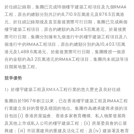
於往績記錄期，集團已完成16個樓宇建築工程項目及九個RMAA
工程，原合約總額分別共計約8,710.9百萬港元及876.5百萬港
元。於往績記錄期後及直至最後實際可行日期，集團已完成兩個
樓宇建築工程項目，原合約總額約為254.5百萬港元。於最後實
際可行日期，集團分別擁有九個進行中的樓宇建築工程項目及八
個進行中的RMAA工程項目，原合約總額分別約為10,403.1百萬
港元及1,488.6萬港元。於最後實際可行日期，集團獲授一個原
合約金額約為3.2百萬港元的RMAA工程項目，集團尚未就該等項
目開展地盤工程。
競爭優勢
1)
於樓宇建築工程及
RMAA
工程行業的悠久歷史及良好往績
集團自於1967年創立以來，已在香港樓宇建築工程及RMAA工程
行業建立良好的聲譽及穩固的地位。集團作為總承建商承接的項
目包括(i) 香港房屋協會、香港多家教育機構、私人物業發展商
及其他上市或私人公司的樓宇建築工程；(ii) 房屋委員會的公屋
興建；(iii) 市區重建局的重建及活化工程；及(iv) 建築署及教育