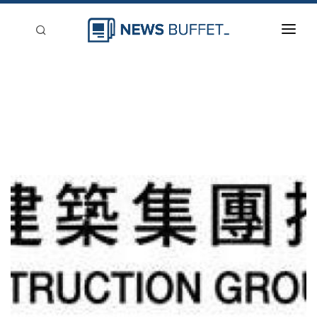
回到首頁
新聞稿分類
登入
刊登