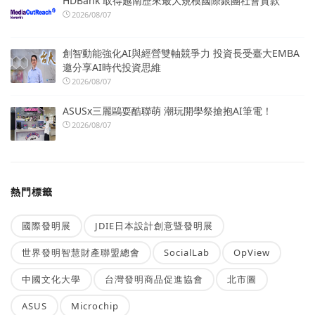
HDBank 取得越南歷來最大規模國際銀團社會貸款
2026/08/07
創智動能強化AI與經營雙軸競爭力 投資長受臺大EMBA
邀分享AI時代投資思維
2026/08/07
ASUSx三麗鷗耍酷聯萌 潮玩開學祭搶抱AI筆電！
2026/08/07
熱門標籤
國際發明展
JDIE日本設計創意暨發明展
世界發明智慧財產聯盟總會
SocialLab
OpView
中國文化大學
台灣發明商品促進協會
北市圖
ASUS
Microchip