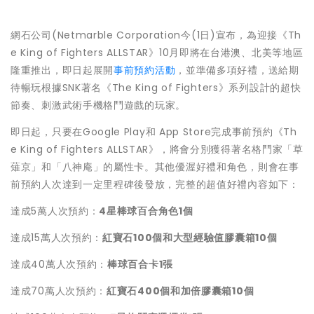
網石公司(Netmarble Corporation今(1日)宣布，為迎接《Th
e King of Fighters ALLSTAR》10月即將在台港澳、北美等地區
隆重推出，
即日起展開
事前預約活動
，並準備多項好禮，
送給期
待暢玩根據SNK著名《The King of Fighters》系列設計的超快
節奏、
刺激武術手機格鬥遊戲的玩家。
即日起，只要在Google Play和 App Store完成事前預約《Th
e King of Fighters ALLSTAR》，將會分別獲得著名格鬥家「草
薙京」和「
八神庵」的屬性卡。其他優渥好禮和角色，
則會在事
前預約人次達到一定里程碑後發放，
完整的超值好禮內容如下：
達成5萬人次預約：
4
星棒球百合角色
1
個
達成15萬人次預約：
紅寶石
100
個和大型經驗值膠囊箱
10
個
達成40萬人次預約：
棒球百合卡
1
張
達成70萬人次預約：
紅寶石
400
個和加倍膠囊箱
10
個