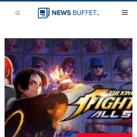
回到首頁
新聞稿分類
登入
刊登