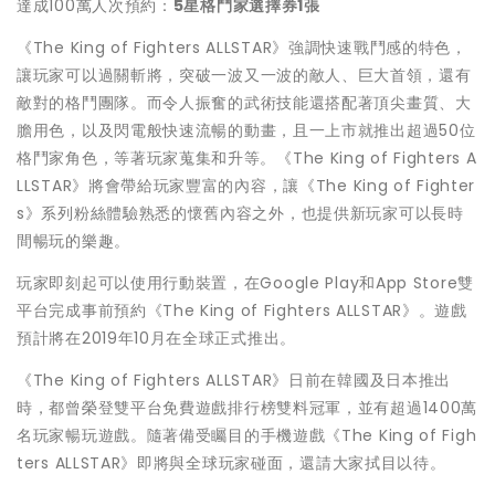
達成100萬人次預約：
5
星格鬥家選擇券
1
張
《The King of Fighters ALLSTAR》強調快速戰鬥感的特色，
讓玩家可以過關斬將，
突破一波又一波的敵人、巨大首領，還有
敵對的格鬥團隊。
而令人振奮的武術技能還搭配著頂尖畫質、大
膽用色，
以及閃電般快速流暢的動畫，且一上市就推出超過50位
格鬥家角色
，等著玩家蒐集和升等。《The King of Fighters A
LLSTAR》將會帶給玩家豐富的內容，讓《The King of Fighter
s》系列粉絲體驗熟悉的懷舊內容之外，
也提供新玩家可以長時
間暢玩的樂趣。
玩家即刻起可以使用行動裝置，在Google Play和App Store雙
平台完成事前預約《The King of Fighters ALLSTAR》。遊戲
預計將在2019年10月在全球正式推出
。
《The King of Fighters ALLSTAR》日前在韓國及日本推出
時，
都曾榮登雙平台免費遊戲排行榜雙料冠軍，並有超過1400萬
名玩
家暢玩遊戲。隨著備受矚目的手機遊戲《The King of Figh
ters ALLSTAR》即將與全球玩家碰面，還請大家拭目以待。