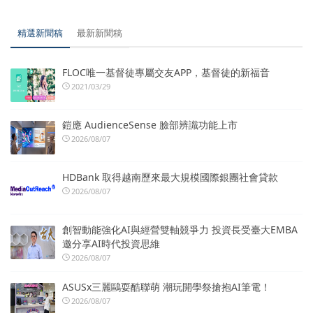
精選新聞稿
最新新聞稿
FLOC唯一基督徒專屬交友APP，基督徒的新福音
2021/03/29
鎧應 AudienceSense 臉部辨識功能上市
2026/08/07
HDBank 取得越南歷來最大規模國際銀團社會貸款
2026/08/07
創智動能強化AI與經營雙軸競爭力 投資長受臺大EMBA
邀分享AI時代投資思維
2026/08/07
ASUSx三麗鷗耍酷聯萌 潮玩開學祭搶抱AI筆電！
2026/08/07