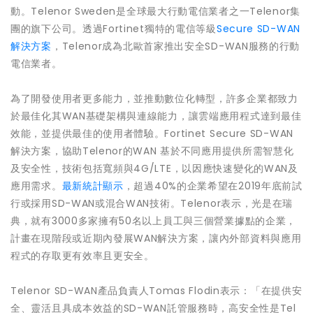
動。Telenor Sweden是全球最大行動電信業者之一Telenor集
團的旗下公司。透過Fortinet獨特的電信等級
Secure SD-WAN
解決方案
，Telenor成為北歐首家推出安全SD-WAN服務的行動
電信業者。
為了開發使用者更多能力，並推動數位化轉型，許多企業都致力
於最佳化其WAN基礎架構與連線能力，讓雲端應用程式達到最佳
效能，並提供最佳的使用者體驗。Fortinet Secure SD-WAN
解決方案，協助Telenor的WAN 基於不同應用提供所需智慧化
及安全性，技術包括寬頻與4G/LTE，以因應快速變化的WAN及
應用需求。
最新統計顯示
，超過40%的企業希望在2019年底前試
行或採用SD-WAN或混合WAN技術。Telenor表示，光是在瑞
典，就有3000多家擁有50名以上員工與三個營業據點的企業，
計畫在現階段或近期內發展WAN解決方案，讓內外部資料與應用
程式的存取更有效率且更安全。
Telenor SD-WAN產品負責人Tomas Flodin表示：「在提供安
全、靈活且具成本效益的SD-WAN託管服務時，高安全性是Tel