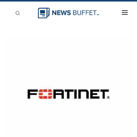
回到首頁
新聞稿分類
登入
刊登