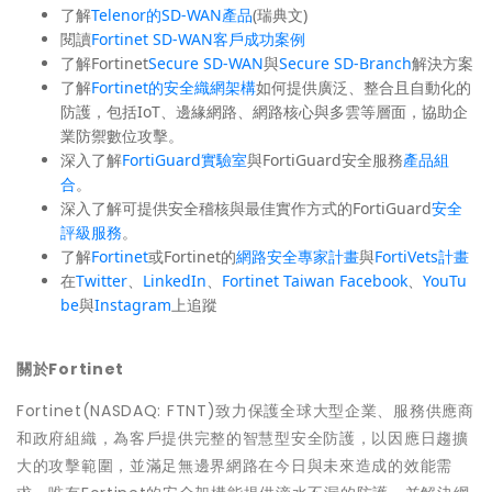
了解
Telenor的SD-WAN產品
(瑞典文)
閱讀
Fortinet SD-WAN客戶成功案例
了解Fortinet
Secure SD-WAN
與
Secure SD-Branch
解決方案
了解
Fortinet的安全織網架構
如何提供廣泛、整合且自動化的
防護，包括IoT、邊緣網路、網路核心與多雲等層面，協助企
業防禦數位攻擊。
深入了解
FortiGuard實驗室
與FortiGuard安全服務
產品組
合
。
深入了解可提供安全稽核與最佳實作方式的FortiGuard
安全
評級服務
。
了解
Fortinet
或Fortinet的
網路安全專家計畫
與
FortiVets計畫
在
Twitter
、
LinkedIn
、
Fortinet Taiwan Facebook
、
YouTu
be
與
Instagram
上追蹤
關於
Fortinet
Fortinet(NASDAQ: FTNT)致力保護全球大型企業、服務供應商
和政府組織，為客戶提供完整的智慧型安全防護，以因應日趨擴
大的攻擊範圍，並滿足無邊界網路在今日與未來造成的效能需