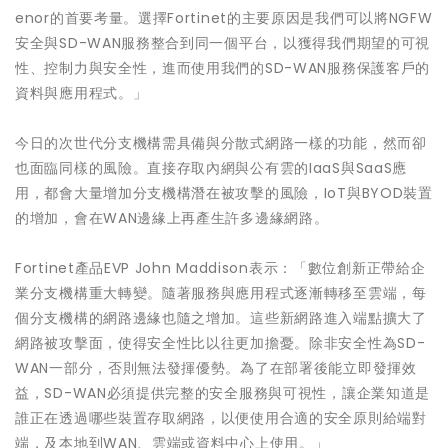
enor的首要考量。選擇Fortinet的主要原因是我們可以將NGFW
安全與SD-WAN服務整合到同一個平台，以獲得我們期望的可視
性、控制力與安全性，進而使用我們的SD-WAN服務保護客戶的
資料與應用程式。」
今日的次世代分支機構需具備與分散式網路一樣的功能，然而卻
也面臨同樣的風險。直接存取內網與公有雲的IaaS與SaaS應
用，都會大量增加分支機構潛在被攻擊的風險，IoT與BYOD裝置
的增加，會在WAN邊緣上再產生許多邊緣網路。
Fortinet產品EVP John Maddison表示：「數位創新正帶給企
業分支機構重大轉變。隨著服務與應用程式逐漸轉移至雲端，每
個分支機構的網路邊緣也隨之增加。這些新網路進入端點擴大了
網路被攻擊面，使得安全性比以往更加擔憂。除非安全性為SD-
WAN一部分，否則無法發揮優勢。為了在部署後能立即發揮效
益，SD-WAN必須提供完整的安全服務與可視性，讓企業知道是
誰正在透過哪些裝置存取網路，以便使用合適的安全原則給端對
端，及本地到WAN、雲端或資料中心上使用。」