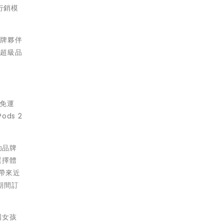
行銷模
品牌夥伴
如超級品
級免運
ds 2
助品牌
選擇體
帶來近
期間訂
國女孩