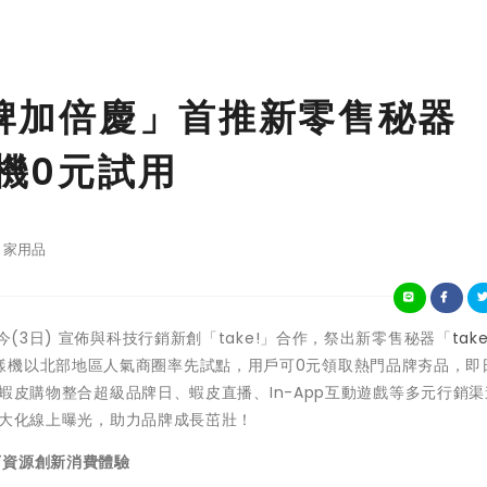
品牌加倍慶」首推新零售秘器
樣機0元試用
家用品
今(3日) 宣佈與科技行銷新創「take!」合作，祭出新零售秘器「
take
樣機以北部地區人氣商圈率先試點，用戶可0元領取熱門品牌夯品，即
抽！蝦皮購物整合超級品牌日、蝦皮直播、In-App互動遊戲等多元行銷
」最大化線上曝光，助力品牌成長茁壯！
下資源創新消費體驗