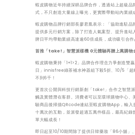
蝦皮購物近年持續深耕品牌合作，透過站上超級品牌
式，不只創造大量線上曝光，更實際帶動站內業績
蝦皮購物品牌行銷部長廖君凰表示：「協助進駐品
提供多元行銷方案，除了打造人氣案型、提升進站
牌日平均帶動業績高達逾60倍成長，成功吸引合作
首推「
take!
」智慧派樣機
0
元體驗再贈上萬購物
蝦皮購物秉持「1+1>2」品牌合作理念力爭創造雙贏
日」innisfree綠茶補水神器組下殺5折、10/5
不到6千！
更首次公開與科技行銷新創「take!」合作之智慧派樣機
觸及實體潛在客群。消費者可以至環球購物中心、美麗
驗商品後掃描QRcode連結至蝦皮購物App，
十萬次的互動，並派發超過五萬件樣品，最高紀錄曾
單大幅成長！
即日起至10/10期間除了提供日韓藥妝「86小舖」、