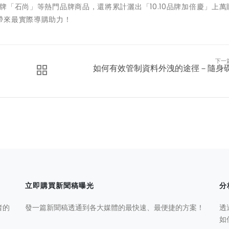
品牌「石尚」等熱門品牌商品，還將累計灑出「10.10品牌加倍慶」上萬
帶來最實際導購助力！
下一
如何有效管制資料外洩的途徑－隨身
立即購買新聞稿曝光
分
者的
發一篇新聞稿透通到各大媒體的最快速、最便捷的方案！
透
如