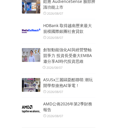
鎧應 AudienceSense 臉部辨
識功能上市
2026/08/07
HDBank 取得越南歷來最大
規模國際銀團社會貸款
2026/08/07
創智動能強化AI與經營雙軸
競爭力 投資長受臺大EMBA
邀分享AI時代投資思維
2026/08/07
ASUSx三麗鷗耍酷聯萌 潮玩
開學祭搶抱AI筆電！
2026/08/07
AMD公佈2026年第2季財務
報告
2026/08/07