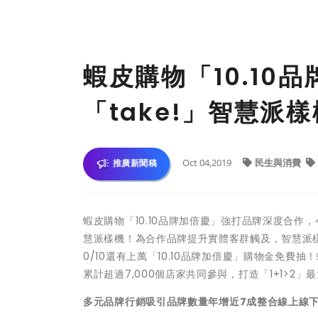
蝦皮購物「10.10
「take!」智慧派
Oct 04,2019
民生與消費
推廣新聞稿
蝦皮購物「10.10品牌加倍慶」強打品牌深度合作，
慧派樣機！為合作品牌提升實體客群觸及，智慧派
0/10還有上萬「10.10品牌加倍慶」購物金免費
累計超過7,000個店家共同參與，打造「1+1>2
多元品牌行銷吸引品牌數量年增近
7
成
整合線上線