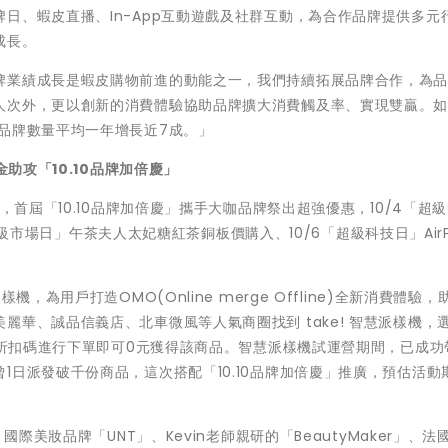
日、蝦皮直播、In-App互動遊戲及社群互動，為合作品牌提供多元
成長。
牌業績成長是蝦皮購物前進的動能之一，我們持續拓展品牌合作，為
人次外，更以創新的消費體驗協助品牌擴大消費觸及率、實現雙贏。
品牌數量平均一年增長近7成。」
金助攻「
10.10
品牌加倍慶」
，首屆「10.10品牌加倍慶」攜手大咖品牌祭出超強優惠，10/4「超
「超級市場日」午茶夫人太妃糖紅茶銅板價購入、10/6「超級科技日」AirPo
，為用戶打造OMO(Online merge Offline)全新消費體驗，
華、誠品信義店、北車微風等人氣商圈找到 take! 智慧派樣機，
輸入折扣碼進行下單即可0元獲得該商品。智慧派樣機試運營期間，已成功
1日派發破千份商品，這次搭配「10.10品牌加倍慶」推廣，預估活動
國際美妝品牌「UNT」、Kevin老師親研的「BeautyMaker」、法