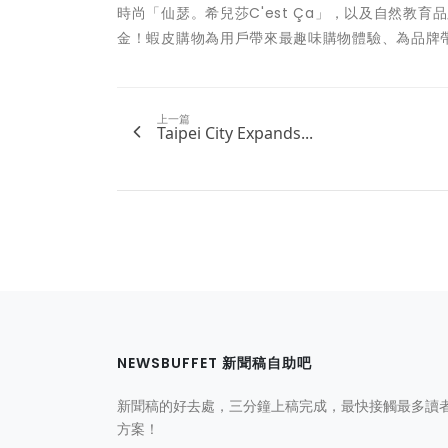
時尚「仙瑟。希兒莎C'est Ça」，以及自然教育
金！蝦皮購物為用戶帶來最趣味購物體驗、為品牌
上一篇
Taipei City Expands...
NEWSBUFFET 新聞稿自助吧
新聞稿的好去處，三分鐘上稿完成，最快接觸最多讀
方案！