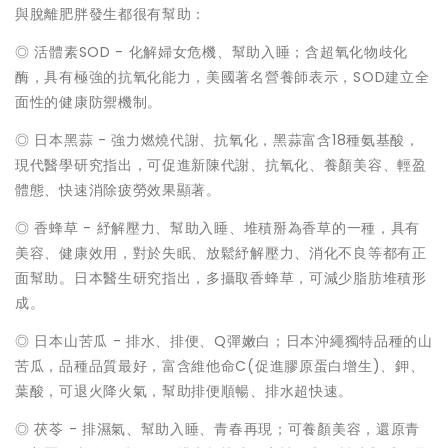
與脫離肥胖發生都很有幫助：
◎ 活體素SOD - 化解婦女危機、幫助入睡；含超氧化物歧化
酶，具有極強的抗氧化能力，美國著名營養師表示，SOD建立全
面性的健康防禦機制。
◎ 日本黑蒜 - 強力燃燒代謝、抗氧化，黑蒜富含18種氨基酸，
現代醫學研究指出，可促進新陳代謝、抗氧化、養顏美容、輕盈
體態、快速消除疲勞效果顯著。
◎ 香蜂草 - 紓解壓力、幫助入睡、堆積掰為香草的一種，具有
美容、健康效用，對於失眠、放鬆紓解壓力、消化不良等都有正
面幫助。日本醫生研究指出，多攝取香蜂草，可減少脂肪堆積形
成。
◎ 日本山苦瓜 - 排水、排便、Q彈嫩白；日本沖繩獨特品種的山
苦瓜，品種品質最好，富含維他命C(促進膠原蛋白增生)、鉀、
葉酸，可退火降火氣，幫助排便順暢、排水超快速。
◎ 茯苓 - 排濕氣、幫助入睡、青春再現；可養顏美容，還原青