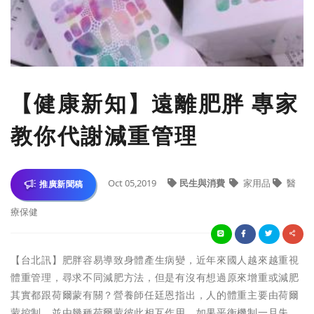
【健康新知】遠離肥胖 專家
教你代謝減重管理
Oct 05,2019
民生與消費
家用品
醫
推廣新聞稿
療保健
【台北訊】肥胖容易導致身體產生病變，近年來國人越來越重視
體重管理，尋求不同減肥方法，但是有沒有想過原來增重或減肥
其實都跟荷爾蒙有關？營養師任廷恩指出，人的體重主要由荷爾
蒙控制，並由幾種荷爾蒙彼此相互作用，如果平衡機制一旦失