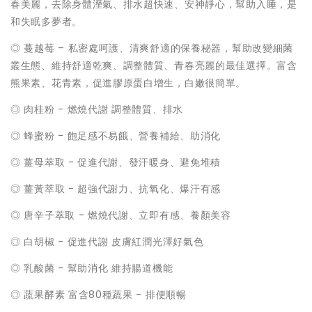
春美麗，去除身體溼氣、排水超快速、安神靜心，幫助入睡，是
和失眠多夢者。
◎ 蔓越莓 – 私密處呵護、清爽舒適的保養秘器，幫助改變細菌
叢生態、維持舒適乾爽、調整體質、青春亮麗的最佳選擇。富含
熊果素、花青素，促進膠原蛋白增生，白嫩很簡單。
◎ 肉桂粉 - 燃燒代謝 調整體質、排水
◎ 蜂蜜粉 - 飽足感不易餓、營養補給、助消化
◎ 薑母萃取 - 促進代謝、發汗暖身、避免堆積
◎ 薑黃萃取 - 超強代謝力、抗氧化、爆汗有感
◎ 唐辛子萃取 - 燃燒代謝、立即有感、養顏美容
◎ 白胡椒 - 促進代謝 皮膚紅潤光澤好氣色
◎ 乳酸菌 - 幫助消化 維持腸道機能
◎ 蔬果酵素 富含80種蔬果 - 排便順暢