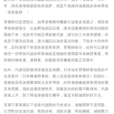
常，就容易堆積脂肪愈來愈胖，或是不易維持減重後的身材導致
「再度復胖」！
營養師任廷恩指出，如果某幾種荷爾蒙分泌過多或過少，都容易
導致病變發生；比如釋放錯誤訊號，讓本該被燃燒利用掉的脂肪
囤積下來；或是有可能誤導新陳代謝，讓它的工作速率變慢；抑
或是干擾消化系統，讓大腦誤以為你還沒吃飽，下指令大吃特吃
等，惡性循環下來當然會愈來愈胖。營養師表示，此時可以適當
補充一些幫助代謝的萃取物或是植物性瘦體素等食物營養素，幫
助體內胰島素、瘦體素、飢餓素等荷爾蒙回復正常運作。
此外，代謝也跟腸道便祕息息相關，日本知名營養師菊池真由子
在其著作《日本權威營養師，萬人見證超簡易食療法》則指出，
便祕就是因為壞菌增加太多所導致，此時食物纖維便能增加好菌
及有用菌，藉此使腸道變乾淨。當腸道內的好菌不斷增加，代謝
就會上升，除了降低便秘發生機率，還是另類減肥的好方法。
其實只要掌握以下促進代謝類的天然成分，遠離肥胖不是問題，
它們對於促進代謝、幫助排便、消除水腫、幫助睡眠、減輕壓力