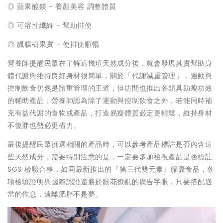
◎ 蘋果酸鎂 - 養顏美容 調整體質
◎ 可溶性纖維 - 幫助排便
◎ 臘腸樹果實 - 使排便順暢
營養師提醒民眾在了解這幾項天然成分後，就會發現其實幫助身
體代謝與維持良好身材很簡單，關於「代謝減重管理」，運動與
控制飲食仍然是體重管理的王道，但坊間也推出各類具助瘦功效
的輔助產品；營養師認為除了運動與控制飲食之外，若能同時補
充有益代謝的食物或產品，打造易瘦體質必定更輕鬆，維持身材
不復胖也勢必更省力。
最後提醒民眾挑選相關的產品時，可以參考產品標註是否內含這
些天然成分，需要特別注意的是，一定要多加檢視產品是否標註
SGS 檢驗合格，如同最新推出的『第三代雙元素』膠囊食品，各
項檢驗證明與國際認證遠勝於眼花撩亂的廣告字眼，只要搭配適
當的作息，遠離肥胖不是夢。