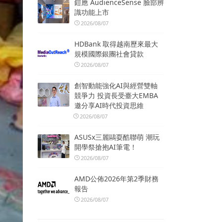
鎧應 AudienceSense 臉部辨
識功能上市
2026/08/07
HDBank 取得越南歷來最大
規模國際銀團社會貸款
2026/08/07
創智動能強化AI與經營雙軸
競爭力 投資長受臺大EMBA
邀分享AI時代投資思維
2026/08/07
ASUSx三麗鷗耍酷聯萌 潮玩
開學祭搶抱AI筆電！
2026/08/07
AMD公佈2026年第2季財務
報告
2026/08/07