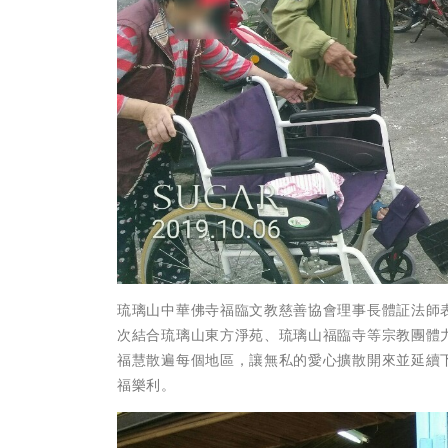
琉璃山中華佛寺福臨文教慈善協會理事長體証法師
次結合琉璃山東方淨苑、琉璃山福臨寺等宗教團體
福慧散遍每個地區，讓無私的愛心擴散開來並延續
福樂利。