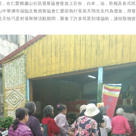
06日，在仁愛鄉廬山社區發展協會發放上百份，白米，油，乾糧及各式
山中華佛寺福臨文教慈善協會仁愛區執行長吳天翔先生代為發放，而
當天恰巧是村落舉辦活動期間，聚集了許多民眾到場協助，讓領取物