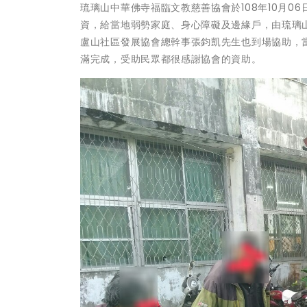
琉璃山中華佛寺福臨文教慈善協會於108年10月
資，給當地弱勢家庭、身心障礙及邊緣戶，由琉璃
盧山社區發展協會總幹事張鈞凱先生也到場協助，
滿完成，受助民眾都很感謝協會的資助。