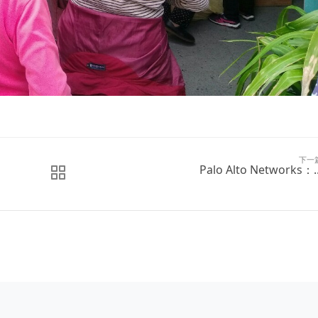
下一
Palo Alto Networks：..