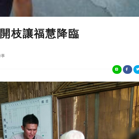
開枝讓福慧降臨
時事