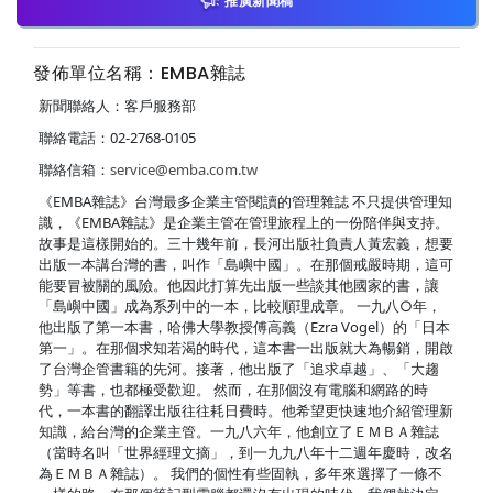
推廣新聞稿
發佈單位名稱：EMBA雜誌
新聞聯絡人：客戶服務部
聯絡電話：02-2768-0105
聯絡信箱：
service@emba.com.tw
《EMBA雜誌》台灣最多企業主管閱讀的管理雜誌 不只提供管理知
識，《EMBA雜誌》是企業主管在管理旅程上的一份陪伴與支持。
故事是這樣開始的。三十幾年前，長河出版社負責人黃宏義，想要
出版一本講台灣的書，叫作「島嶼中國」。在那個戒嚴時期，這可
能要冒被關的風險。他因此打算先出版一些談其他國家的書，讓
「島嶼中國」成為系列中的一本，比較順理成章。 一九八○年，
他出版了第一本書，哈佛大學教授傅高義（Ezra Vogel）的「日本
第一」。在那個求知若渴的時代，這本書一出版就大為暢銷，開啟
了台灣企管書籍的先河。接著，他出版了「追求卓越」、「大趨
勢」等書，也都極受歡迎。 然而，在那個沒有電腦和網路的時
代，一本書的翻譯出版往往耗日費時。他希望更快速地介紹管理新
知識，給台灣的企業主管。一九八六年，他創立了ＥＭＢＡ雜誌
（當時名叫「世界經理文摘」，到一九九八年十二週年慶時，改名
為ＥＭＢＡ雜誌）。 我們的個性有些固執，多年來選擇了一條不