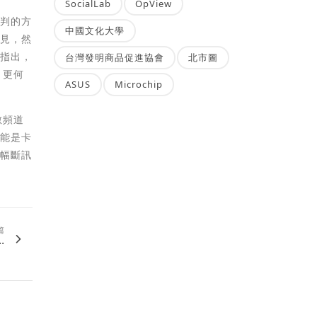
SocialLab
OpView
談判的方
中國文化大學
樂見，然
管指出，
台灣發明商品促進協會
北市圖
，更何
ASUS
Microchip
數頻道
可能是卡
小幅斷訊
篇
.