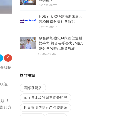
2026/08/07
HDBank 取得越南歷來最大
規模國際銀團社會貸款
2026/08/07
創智動能強化AI與經營雙軸
競爭力 投資長受臺大EMBA
邀分享AI時代投資思維
2026/08/07
管機關應
熱門標籤
台收視
國際發明展
JDIE日本設計創意暨發明展
入競爭
問題的方
世界發明智慧財產聯盟總會