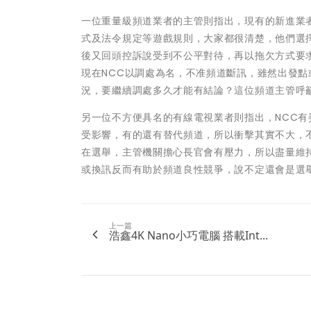
一位重量級頻道業者的主管則指出，現有的新進業
式及法令規定等遊戲規則，大家都很清楚，他們選
後又回頭控訴說受到不公平對待，再以拖欠方式要
現在NCC以調處為名，不准頻道斷訊，雖然出發
況，要繼續調處多久才能有結論？這位頻道主管呼
另一位不方便具名的有線電視業者則指出，NCC
受影響，有的還有替代頻道，所以衝擊其實不大，
在選舉，主管機關擔心長官會有壓力，所以盡量維
或換訊反而有助於頻道良性競爭，說不定還會是選
上一篇
浩鑫4K Nano小巧電腦 搭載Int...