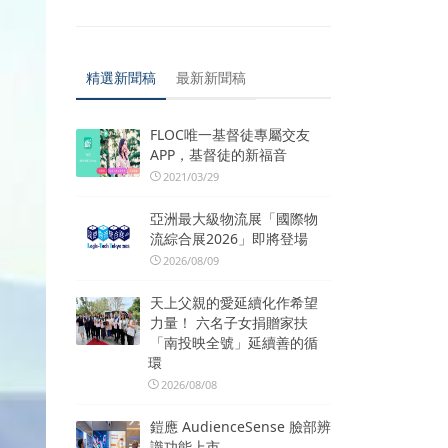
精選新聞稿
最新新聞稿
FLOC唯一基督徒專屬交友
APP，基督徒的新福音
2021/03/29
亞洲最大級物流展「國際物
流綜合展2026」即將登場
2026/08/09
天上父親的愛延續化作希望
力量！ 六名子女捐贈家扶
「南投映全號」延續善的循
環
2026/08/08
鎧應 AudienceSense 臉部辨
識功能上市