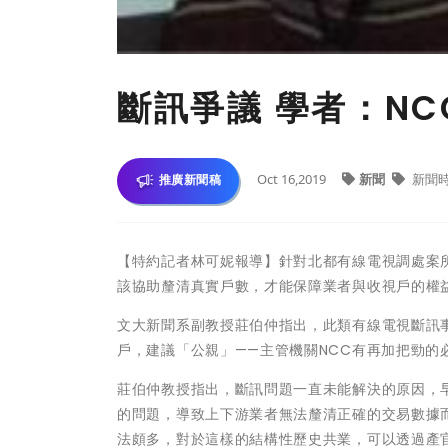
​斷訊爭議 學者：N
Oct 16,2019
新聞
新聞
推廣新聞稿
【特約記者林可妮報導】針對北都有線電視調處案
該協助釐清真實戶數，才能保障業者與收視戶的權
文大新聞系副教授莊伯仲指出，此類有線電視斷訊
戶，建議「公親」——主管機關NCC有再加把勁的
莊伯仲教授指出，斷訊問題一直未能解決的原因，
的問題，導致上下游業者無法釐清正確的交易數據
法頗多，對於這樣的結構性歷史共業，可以透過產