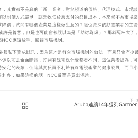
者，其實都不是真的「新」業者，對於頻道的價格、代理模式、市場
擇以削價方式競爭，讓營收低於應支付的節目成本，本來就不為市場
求降價，試問有哪個產業是這樣做生意的？這位資深的頻道業者的主
點或許是善意，但是也可能會被誤以為是「助紂為虐」？那就冤枉大了
籲NCC應該放手、回歸市場機制。
有委員私下贊成斷訊，因為這才是符合市場機制的做法，而且只會有少
不像以前是全面斷訊，打開有線電視什麼都看不到。這位業者認為，
持安定的表象，但這其實反而不利於有線電視產業的健康發展，而且
舉利多，如果這樣的話，NCC反而是貢獻深遠。
下一
Aruba連續14年獲列Gartner..