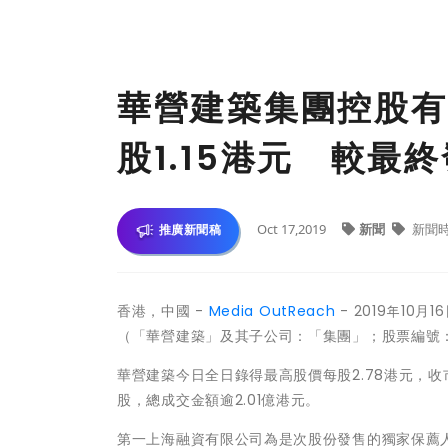
華營建築集團控股有
股1.15港元 較最終
Oct 17,2019
新聞
新聞
推廣新聞稿
香港，中國 -
Media OutReach
- 2019年10月
（「華營建築」及其子公司：「集團」；股票編號：
華營建築今日全日錄得最高股價每股2.78港元，收市價
股，總成交金額逾2.01億港元。
第一上海融資有限公司為是次股份發售的獨家保薦