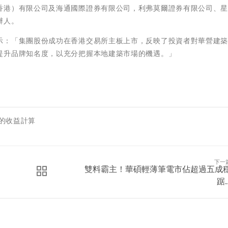
香港）有限公司及海通國際證券有限公司，利弗莫爾證券有限公司、
辦人。
示：「集團股份成功在香港交易所主板上市，反映了投資者對華營建
提升品牌知名度，以充分把握本地建築市場的機遇。」
程的收益計算
下一
雙料霸主！華碩輕薄筆電市佔超過五成
踞..