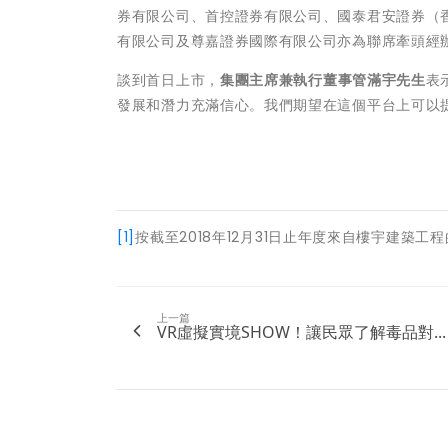
券有限公司、首控證券有限公司、國泰君安證券（
有限公司及尊嘉證券國際有限公司亦為聯席牽頭經
談到首日上市，
集團主席兼執行董事管滿宇先生
表
發展和潛力充滿信心。我們期望在這個平台上可以
[1]
按截至2018年12月31日止年度來自樓宇建築工
上一篇
VR虛擬實境SHOW！讓民眾了解毒品對...