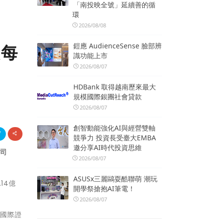
「南投映全號」延續善的循
環
2026/08/08
鎧應 AudienceSense 臉部辨
報每
識功能上市
2026/08/07
HDBank 取得越南歷來最大
規模國際銀團社會貸款
2026/08/07
創智動能強化AI與經營雙軸
競爭力 投資長受臺大EMBA
邀分享AI時代投資思維
司
2026/08/07
。
ASUSx三麗鷗耍酷聯萌 潮玩
14億
開學祭搶抱AI筆電！
2026/08/07
泰國際證