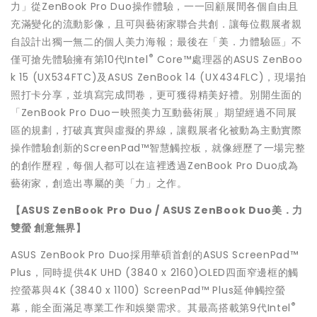
力」從ZenBook Pro Duo操作體驗，一一回顧展間各個自由且
充滿變化的流動影像，且可與藝術家聯合共創．讓每位觀展者親
自設計出獨一無二的個人美力海報；最後在「美．力體驗區」不
®
僅可搶先體驗擁有第10代Intel
Core™處理器的ASUS ZenBoo
k 15 (UX534FTC)及ASUS ZenBook 14 (UX434FLC)，現場拍
照打卡分享，並填寫完成問卷，更可獲得精美好禮。別開生面的
「ZenBook Pro Duo—映照美力互動藝術展」期望經過不同展
區的規劃，打破真實與虛擬的界線，讓觀展者化被動為主動實際
操作體驗創新的ScreenPad™智慧觸控板，就像經歷了一場完整
的創作歷程，每個人都可以在這裡透過ZenBook Pro Duo成為
藝術家，創造出專屬的美「力」之作。
【ASUS ZenBook Pro Duo /
ASUS ZenBook Duo
美．力
雙螢 創意無界】
ASUS ZenBook Pro Duo採用華碩首創的ASUS ScreenPad™
Plus，同時提供4K UHD (3840 x 2160)OLED四面窄邊框的觸
控螢幕與4K (3840 x 1100) ScreenPad™ Plus延伸觸控螢
®
幕，能全面滿足專業工作和娛樂需求。其最高搭載第9代Intel