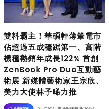
雙料霸主！華碩輕薄筆電市
佔超過五成穩踞第一、高階
機種熱銷年成長122% 首創
ZenBook Pro Duo互動藝
術展 新媒體藝術家王宗欣、
美力大使林予晞力推
Oct 17,2019
科學與科技
3C產品
推廣新聞稿