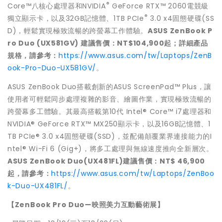
®
Core™八核心處理器和NVIDIA
GeForce RTX™ 2060電競級
®
獨立顯示卡，以及32GB記憶體、1TB PCIe
3.0 x4固態硬碟(SS
D)，輕鬆實現極致流暢的跨螢幕工作體驗。
ASUS ZenBook
P
ro Duo (UX581GV)
建議售價：NT$104,900起；詳細產品
規格，請參考：
https://www.asus.com/tw/Laptops/ZenB
ook-Pro-Duo-UX581GV/
。
ASUS ZenBook Duo搭載創新的ASUS ScreenPad™ Plus，讓
使用者可輕鬆同步處理複雜的影音、繪圖作業，實現極致流暢的
跨螢幕多工體驗。其最高搭載第10代 Intel® Core™ i7處理器和
NVIDIA® GeForce RTX™ MX250顯示卡，以及16GB記憶體、1
TB PCIe® 3.0 x4固態硬碟(SSD)，並配備顛覆業界連接能力的I
ntel® Wi-Fi 6 (Gig+)，將多工處理與無線速度推向全新層次。
ASUS ZenBook Duo(UX481FL)建議售價：NT$ 46,900
起，請參考：
https://www.asus.com/tw/Laptops/ZenBoo
k-Duo-UX481FL/
。
【ZenBook Pro Duo—映照美力互動藝術展】