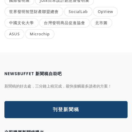
國際發明展
JDIE日本設計創意暨發明展
世界發明智慧財產聯盟總會
SocialLab
OpView
中國文化大學
台灣發明商品促進協會
北市圖
ASUS
Microchip
NEWSBUFFET 新聞稿自助吧
新聞稿的好去處，三分鐘上稿完成，最快接觸最多讀者的方案！
刊登新聞稿