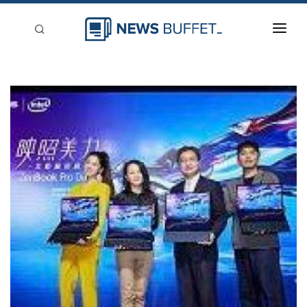
回到首頁
新聞稿分類
登入
刊登