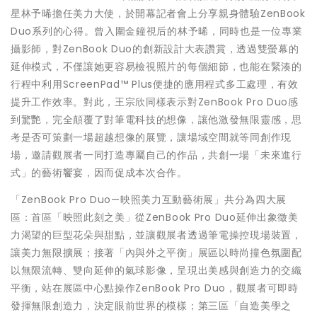
星林予晞擔任美力大使，於開幕記者會上分享親身體驗ZenBook
Duo系列的心得。曾入圍金鐘視后的林予晞，同時也是一位專業
攝影師，對ZenBook Duo的創新設計大表讚賞，透過雙螢幕的
延伸模式，不僅讓她更容易檢視照片的每個細節，也能在緊湊的
行程中利用ScreenPad™ Plus便捷的應用程式多工處理，有效
提升工作效率。對此，王宗欣同樣表示對ZenBook Pro Duo感
到驚艷，完全顛覆了對筆電科技的想像，讓他激發無限靈感，思
考是否可策劃一場超越想像的展覽，讓場域空間就等同創作現
場，邀請觀展者一同打造專屬自己的作品，共創一場「未來進行
式」的藝術饗宴，因而促成本次合作。
「ZenBook Pro Duo—映照美力互動藝術展」共分為四大展
區：首區「映照此刻之美」從ZenBook Pro Duo延伸出象徵美
力渴望的巨型花朵與甜點，並讓觀展者透過筆電操控現場裝置，
讓美力無限擴展；接著「內與外之平衡」展區以時尚撞色氛圍配
以無限流轉、雙向延伸的氣球影像，呈現出美感與創造力的交織
平衡，站在展區中心點操作ZenBook Pro Duo，觀展者可即時
發揮無限創造力，決定眼前世界的模樣；第三區「自造美學之