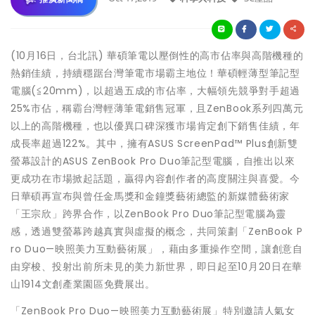
(10月16日，台北訊) 華碩筆電以壓倒性的高市佔率與高階機種的
熱銷佳績，持續穩踞台灣筆電市場霸主地位！華碩輕薄型筆記型
電腦(≦20mm)，以超過五成的市佔率，大幅領先競爭對手超過
25%市佔，稱霸台灣輕薄筆電銷售冠軍，且ZenBook系列四萬元
以上的高階機種，也以優異口碑深獲市場肯定創下銷售佳績，年
成長率超過122%。其中，擁有ASUS ScreenPad™ Plus創新雙
螢幕設計的ASUS ZenBook Pro Duo筆記型電腦，自推出以來
更成功在市場掀起話題，贏得內容創作者的高度關注與喜愛。今
日華碩再宣布與曾任金馬獎和金鐘獎藝術總監的新媒體藝術家
「王宗欣」跨界合作，以ZenBook Pro Duo筆記型電腦為靈
感，透過雙螢幕跨越真實與虛擬的概念，共同策劃「ZenBook P
ro Duo—映照美力互動藝術展」，藉由多重操作空間，讓創意自
由穿梭、投射出前所未見的美力新世界，即日起至10月20日在華
山1914文創產業園區免費展出。
「ZenBook Pro Duo—映照美力互動藝術展」特別邀請人氣女