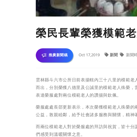
榮民長輩榮獲模範老
Oct 17,2019
新聞
新聞
推廣新聞稿
雲林縣斗六市公所日前表揚轄內三十八里的模範老人
而出，分別榮獲八德里及公誠里的模範老人殊榮，
表達榮服處對兩位模範老人的讚揚與欽佩。
榮服處處長邵更新表示，本次榮獲模範老人殊榮的
公益，敦親睦鄰，給予社會諸多服務與關懷，精神
而兩位模範老人對於榮服處的拜訪與祝賀，皆十分
們感受到溫暖關懷之意。