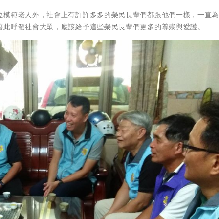
位模範老人外，社會上有許許多多的榮民長輩們都跟他們一樣，一直
藉此呼籲社會大眾，應該給予這些榮民長輩們更多的尊崇與愛護。