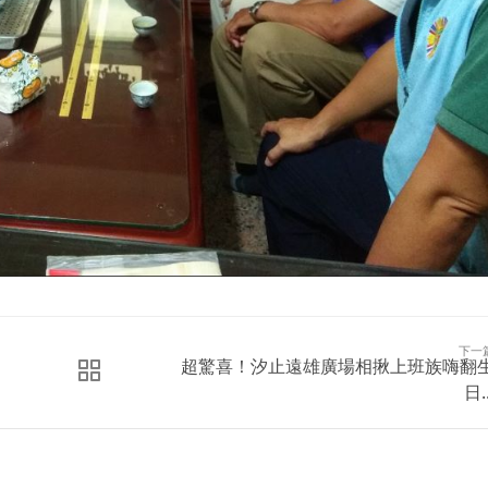
下一
超驚喜！汐止遠雄廣場相揪上班族嗨翻
日..