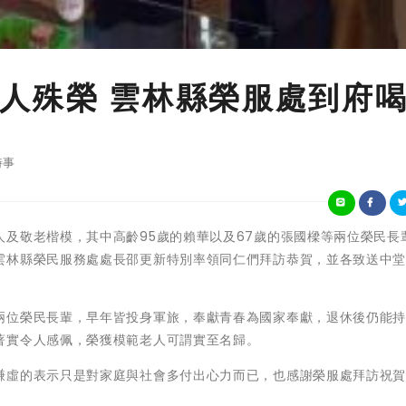
人殊榮 雲林縣榮服處到府
時事
及敬老楷模，其中高齡95歲的賴華以及67歲的張國樑等兩位榮民長
雲林縣榮民服務處處長邵更新特別率領同仁們拜訪恭賀，並各致送中
兩位榮民長輩，早年皆投身軍旅，奉獻青春為國家奉獻，退休後仍能
著實令人感佩，榮獲模範老人可謂實至名歸。
謙虛的表示只是對家庭與社會多付出心力而已，也感謝榮服處拜訪祝