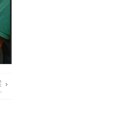
篇
生
.