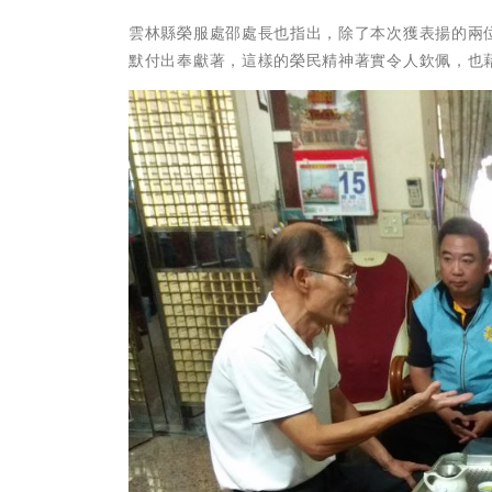
雲林縣榮服處邵處長也指出，除了本次獲表揚的兩
默付出奉獻著，這樣的榮民精神著實令人欽佩，也