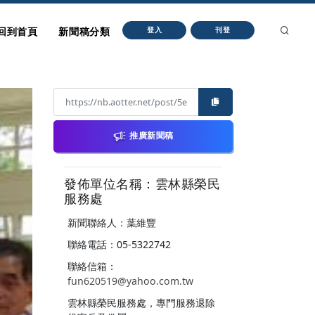
回到首頁
新聞稿分類
登入
刊登
推廣新聞稿
發佈單位名稱：雲林縣榮民
服務處
新聞聯絡人：葉維豐
聯絡電話：05-5322742
聯絡信箱：
fun620519@yahoo.com.tw
雲林縣榮民服務處，專門服務退除