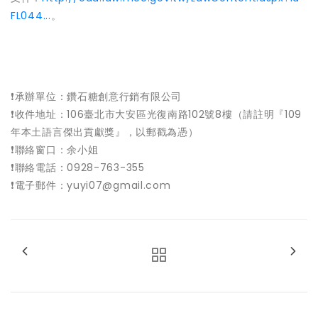
FL044...
。
❗️
承辦單位：鑽石糖創意行銷有限公司
❗️
收件地址：106臺北市大安區光復南路102號8樓（請註明『109
年本土語言傑出貢獻獎』，以郵戳為憑）
❗️
聯絡窗口：余小姐
❗️
聯絡電話：0928-763-355
❗️
電子郵件：yuyi07@gmail.com