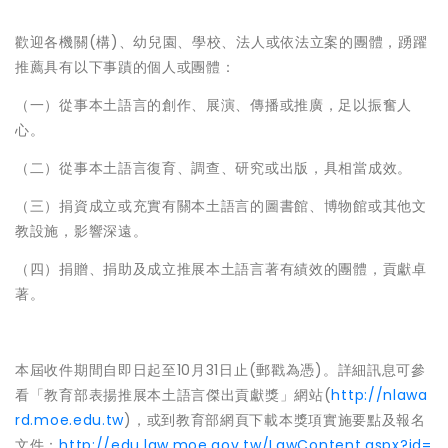
歡迎各機關(構)、幼兒園、學校、法人或依法立案的團體，踴躍
推薦具有以下事蹟的個人或團體：
（一）從事本土語言的創作、展演、傳播或推廣，足以振奮人
心。
（二）從事本土語言復育、調查、研究或出版，具相當成效。
（三）捐資成立或充實有關本土語言的圖書館、博物館或其他文
教設施，影響深遠。
（四）捐贈、捐助及成立推展本土語言著有績效的團體，貢獻卓
著。
本屆收件期間自即日起至10月31日止(郵戳為憑)。詳細訊息可參
看「教育部表揚推展本土語言傑出貢獻獎」網站(
http://nlawa
rd.moe.edu.tw
)，或到教育部網頁下載本獎項實施要點及報名
文件：
http://edu.law.moe.gov.tw/LawContent.aspx?id=