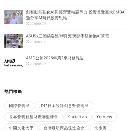
創智動能強化AI與經營雙軸競爭力 投資長受臺大EMBA
邀分享AI時代投資思維
2026/08/07
ASUSx三麗鷗耍酷聯萌 潮玩開學祭搶抱AI筆電！
2026/08/07
AMD公佈2026年第2季財務報告
2026/08/07
熱門標籤
國際發明展
JDIE日本設計創意暨發明展
世界發明智慧財產聯盟總會
SocialLab
OpView
中國文化大學
台灣發明商品促進協會
北市圖