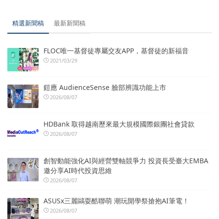
精選新聞稿
最新新聞稿
FLOC唯一基督徒專屬交友APP，基督徒的新福音
2021/03/29
鎧應 AudienceSense 臉部辨識功能上市
2026/08/07
HDBank 取得越南歷來最大規模國際銀團社會貸款
2026/08/07
創智動能強化AI與經營雙軸競爭力 投資長受臺大EMBA
邀分享AI時代投資思維
2026/08/07
ASUSx三麗鷗耍酷聯萌 潮玩開學祭搶抱AI筆電！
2026/08/07