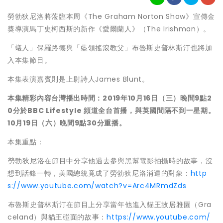
勞勃狄尼洛將蒞臨本周《The Graham Norton Show》宣傳金
獎導演馬丁史柯西斯的新作《愛爾蘭人》（The Irishman）。
「蟻人」保羅路德與「藍領搖滾教父」布魯斯史普林斯汀也將加
入本集節目。
本集表演嘉賓則是上尉詩人James Blunt。
本集精彩內容台灣播出時間：
2019
年
10
月
16
日（三）晚間
9
點
2
0
分於
BBC Lifestyle
頻道全台首播，與英國間隔不到一星期。
10
月
19
日（六）晚間
9
點
30
分重播。
本集重點：
勞勃狄尼洛在節目中分享他過去參與黑幫電影拍攝時的故事，沒
想到話鋒一轉，美國總統竟成了勞勃狄尼洛消遣的對象：
http
s://www.youtube.com/watch?v=Arc4MRmdZds
布魯斯史普林斯汀在節目上分享當年他進入貓王故居雅園（Gra
celand）與貓王碰面的故事：
https://www.youtube.com/