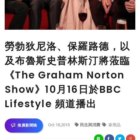
勞勃狄尼洛、保羅路德，以
及布魯斯史普林斯汀將蒞臨
《The Graham Norton
Show》10月16日於BBC
Lifestyle 頻道播出
Oct 18,2019
民生與消費
家用品
推廣新聞稿