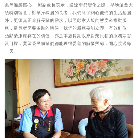
渠等備感窩心。 邱副處長表示，適逢季節變化之際，早晚溫差大
須特別留意，對單身獨居的長者，我們除了關心他們的生活起居
外，更須真正瞭解長輩的需求，以照顧家人般的態度來推動服
務，當長者需要協助的時候，我們的服務要能立即、有效到位，
凸顯榮服處存在的價值，亦是本處長期以來對榮民眷的服務宗旨
及目標，冀望榮民前輩們都能獲得妥善的關懷照顧，開心度過每
一天。