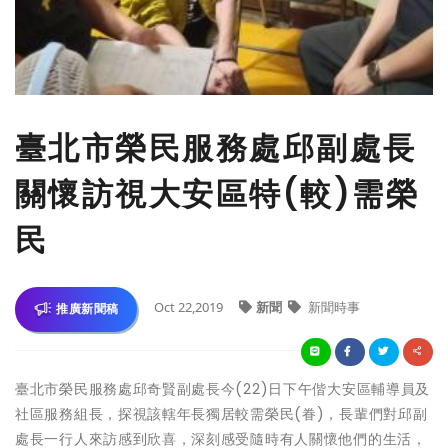
臺北市榮民服務處邱副處長
關懷訪視大安區特(較)需榮
民
Oct 22,2019
新聞
新聞時事
推廣新聞稿
臺北市榮民服務處邱奇賢副處長今(22)日下午偕大安區輔導員及
社區服務組長，探視該轄年長獨居較需榮民(眷)，長輩們對邱副
處長一行人來訪感到欣喜，深刻感受隨時有人關懷他們的生活，