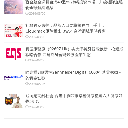
聯合航空深耕台灣40週年 持續投資市場、升級機隊並強
化全球航網連結
2026/08/06
社群觸及會變，品牌入口要掌握在自己手上：
Cloudmax 匯智推出 .tw／.台灣網域限時優惠
2026/08/06
真健康醫療（02697.HK）與天津具身智能創新中心達成
戰略合作 共建具身智能醫療產業生態
2026/08/06
陳嘉樺Ella選擇Sennheiser Digital 6000打造震撼動人
的青春狂歡
2026/08/06
迎向超高齡社會 台隆手創館推樂齡健康禮選六大健康好
物5折起
2026/08/06