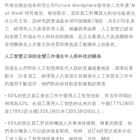
甲骨文聯合知名研究公司Future Workplace發布第二次年度“AI
at Work”研究報告。報告顯示，當前員工對機器人的信任超過信
任公司主管。該研究調查涵蓋全球10個國家/地區，共8,370名員
工、經理和人力資源管理人員。根據調查結果，人工智慧已經深
刻改變工作場合中人與科技的關係，且正在重塑人力資源團隊和
管理團隊在人才吸引與培育和降低員工離職率上的角色。
人工智慧正深刻改變工作場合中人與科技的關係
與過去人們對於人工智慧將取代人類的普遍擔憂相反，調查結果
顯示，許多員工、經理和人力資源主管都表示人工智慧在工作中
的應用不斷提升，他們對此保持歡迎和樂觀的態度。
• 50%的受訪員工會在工作中運用人工智慧技術，而去年同期比
例僅為32%。在員工運用人工智慧的比例方面，中國(77%)和印
度(78%)是法國(32%)和日本(29%)的2倍以上；
• 65%的受訪員工對於和機器人共事保持樂觀、興奮的態度，他
們表示機器人可以提供很多幫助。同時，近1/4的受訪者表示在
工作上與人工智慧保持著友好、愉悅的「合作」關係；