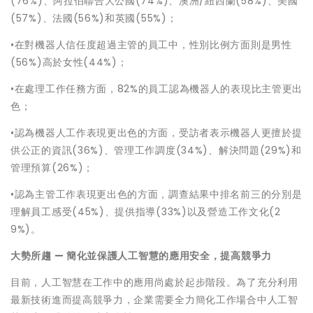
(76%)、阿拉伯聯合大公國(74%)、澳洲/紐西蘭(58%)、美國
(57%)、法國(56%)和英國(55%)；
•在對機器人信任度超過主管的員工中，性別比例方面則是男性
(56%)高於女性(44%)；
•在處理工作任務方面，82%的員工認為機器人的表現比主管更出
色；
•認為機器人工作表現更出色的方面，受訪者表示機器人更擅於提
供公正的資訊(36%)、管理工作調度(34%)、解決問題(29%)和
管理預算(26%)；
•認為主管工作表現更出色的方面，調查結果中排名前三的分別是
理解員工感受(45%)、提供指導(33%)以及營造工作文化(2
9%)。
大勢所趨
—
簡化並保護人工智慧的應用安全，提高競爭力
目前，人工智慧在工作中的應用尚處於起步階段。為了充分利用
最新技術進而提高競爭力，企業需要全力簡化工作場合中人工智