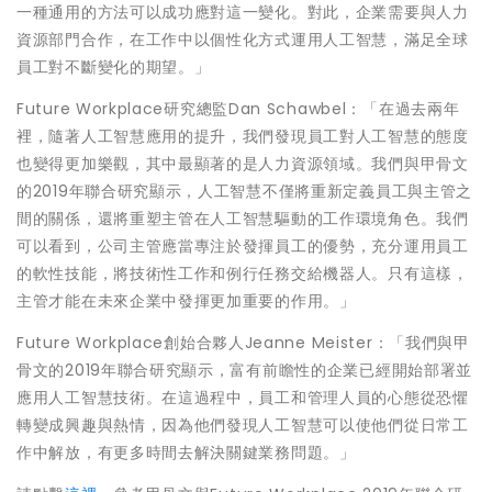
一種通用的方法可以成功應對這一變化。對此，企業需要與人力
資源部門合作，在工作中以個性化方式運用人工智慧，滿足全球
員工對不斷變化的期望。」
Future Workplace研究總監Dan Schawbel：「在過去兩年
裡，隨著人工智慧應用的提升，我們發現員工對人工智慧的態度
也變得更加樂觀，其中最顯著的是人力資源領域。我們與甲骨文
的2019年聯合研究顯示，人工智慧不僅將重新定義員工與主管之
間的關係，還將重塑主管在人工智慧驅動的工作環境角色。我們
可以看到，公司主管應當專注於發揮員工的優勢，充分運用員工
的軟性技能，將技術性工作和例行任務交給機器人。只有這樣，
主管才能在未來企業中發揮更加重要的作用。」
Future Workplace創始合夥人Jeanne Meister：「我們與甲
骨文的2019年聯合研究顯示，富有前瞻性的企業已經開始部署並
應用人工智慧技術。在這過程中，員工和管理人員的心態從恐懼
轉變成興趣與熱情，因為他們發現人工智慧可以使他們從日常工
作中解放，有更多時間去解決關鍵業務問題。」