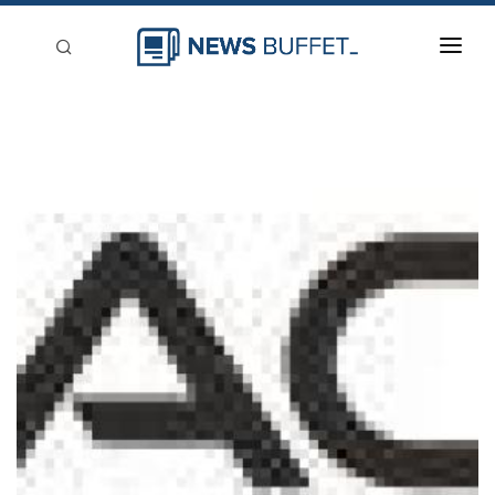
回到首頁
新聞稿分類
登入
刊登