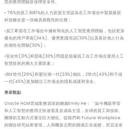
慧的應用體驗並保障安全性。
• 76%的員工和81%的人力資源主管認為在工作場合中緊跟最新
科技腳步是一項極具挑戰性的任務；
•員工希望在工作場合中擁有簡化的人工智慧應用體驗，包括更加
優化的用戶界面(34%)、優秀實踐培訓(30%)以及基於個人行為
的個性化體驗(30%)；
•安全性(31%)和隱私(30%)問題是阻礙員工在工作場合運用人工
智慧技術的兩大主要因素；
•與X世代(29%)和嬰兒潮一代(23%)相比，Z世代(43%)和千禧
一代(45%)更加關注工作場合的隱私保護和安全。
專家觀點
Oracle HCM雲端業務資深副總裁Emily He：「如今機器學習
和人工智慧的應用正快速普及並成為主流，全球的員工與技術、
團隊的互動方式發生巨大變化。從我們和 Future Workplace
的聯合研究結果發現，人與機器之間的關係正在改變，而且沒有