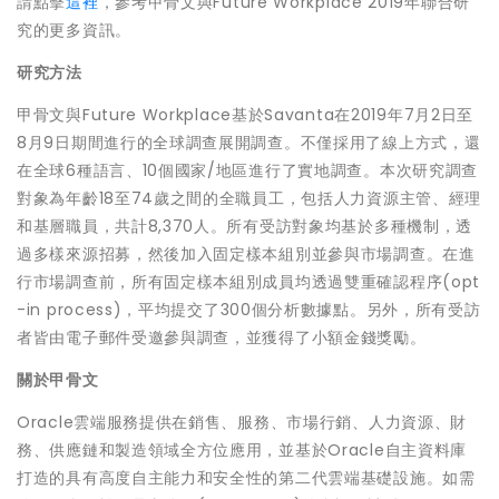
請點擊
這裡
，參考甲骨文與Future Workplace 2019年聯合研
究的更多資訊。
研究方法
甲骨文與Future Workplace基於Savanta在2019年7月2日至
8月9日期間進行的全球調查展開調查。不僅採用了線上方式，還
在全球6種語言、10個國家/地區進行了實地調查。本次研究調查
對象為年齡18至74歲之間的全職員工，包括人力資源主管、經理
和基層職員，共計8,370人。所有受訪對象均基於多種機制，透
過多樣來源招募，然後加入固定樣本組別並參與市場調查。在進
行市場調查前，所有固定樣本組別成員均透過雙重確認程序(opt
-in process)，平均提交了300個分析數據點。另外，所有受訪
者皆由電子郵件受邀參與調查，並獲得了小額金錢獎勵。
關於甲骨文
Oracle雲端服務提供在銷售、服務、市場行銷、人力資源、財
務、供應鏈和製造領域全方位應用，並基於Oracle自主資料庫
打造的具有高度自主能力和安全性的第二代雲端基礎設施。如需