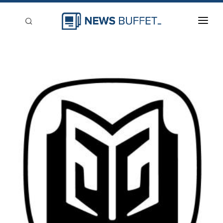
回到首頁
新聞稿分類
登入
刊登