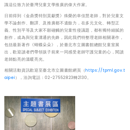
識這位致力於臺灣兒童文學推廣的偉大作家。
日前得到《金鼎獎特別貢獻獎》殊榮的幸佳慧老師，對於兒童文
學不論創作、翻譯、及推廣都不遺餘力，在多元文化、轉型正
義、性別平等及大家不願碰觸的兒童性侵議題，都有獨特細膩的
創作，成為與兒童溝通的先鋒，因此我們特整理老師相關著作，
包括最新著作《蝴蝶朵朵》，於臺北市立圖書館總館兒童室展
出，歡迎讀者們帶領孩子前來一同感受老師守護兒童的心，閱讀
老師點亮的溫暖亮光。
相關活動資訊歡迎至臺北市立圖書館網頁（
https://tpml.gov.t
aipei
），洽詢電話：02-27552823轉2130。