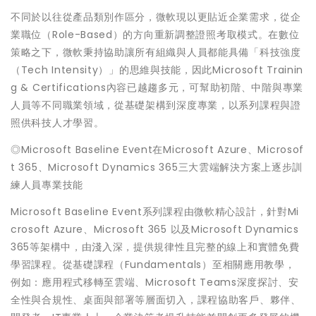
不同於以往從產品類別作區分，微軟現以更貼近企業需求，從企
業職位（Role-Based）的方向重新調整證照考取模式。在數位
策略之下，微軟秉持協助讓所有組織與人員都能具備「科技強度
（Tech Intensity）」的思維與技能，因此Microsoft Trainin
g & Certifications內容已越趨多元，可幫助初階、中階與專業
人員等不同職業領域，從基礎架構到深度專業，以系列課程與證
照供科技人才學習。
◎Microsoft Baseline Event在Microsoft Azure、Microsof
t 365、Microsoft Dynamics 365三大雲端解決方案上逐步訓
練人員專業技能
Microsoft Baseline Event系列課程由微軟精心設計，針對Mi
crosoft Azure、Microsoft 365 以及Microsoft Dynamics
365等架構中，由淺入深，提供規律性且完整的線上和實體免費
學習課程。從基礎課程（Fundamentals）至相關應用教學，
例如：應用程式移轉至雲端、Microsoft Teams深度探討、安
全性與合規性、桌面與部署等層面切入，課程協助客戶、夥伴、