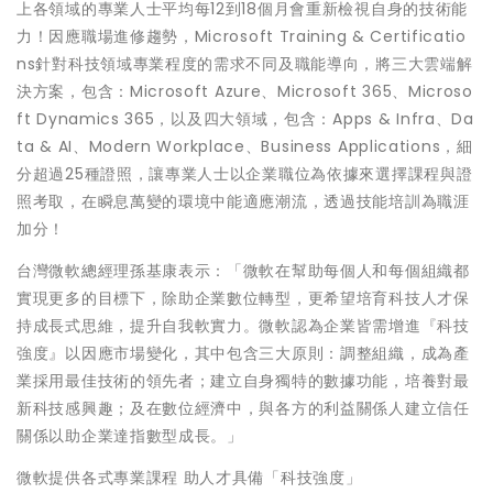
上各領域的專業人士平均每12到18個月會重新檢視自身的技術能
力！因應職場進修趨勢，Microsoft Training & Certificatio
ns針對科技領域專業程度的需求不同及職能導向，將三大雲端解
決方案，包含：Microsoft Azure、Microsoft 365、Microso
ft Dynamics 365，以及四大領域，包含：Apps & Infra、Da
ta & AI、Modern Workplace、Business Applications，細
分超過25種證照，讓專業人士以企業職位為依據來選擇課程與證
照考取，在瞬息萬變的環境中能適應潮流，透過技能培訓為職涯
加分！
台灣微軟總經理孫基康表示：「微軟在幫助每個人和每個組織都
實現更多的目標下，除助企業數位轉型，更希望培育科技人才保
持成長式思維，提升自我軟實力。微軟認為企業皆需增進『科技
強度』以因應市場變化，其中包含三大原則：調整組織，成為產
業採用最佳技術的領先者；建立自身獨特的數據功能，培養對最
新科技感興趣；及在數位經濟中，與各方的利益關係人建立信任
關係以助企業達指數型成長。」
微軟提供各式專業課程 助人才具備「科技強度」