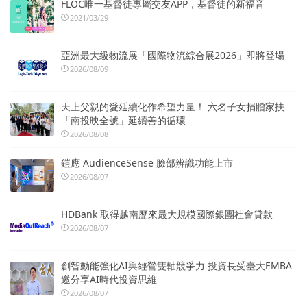
FLOC唯一基督徒專屬交友APP，基督徒的新福音
2021/03/29
亞洲最大級物流展「國際物流綜合展2026」即將登場
2026/08/09
天上父親的愛延續化作希望力量！ 六名子女捐贈家扶
「南投映全號」延續善的循環
2026/08/08
鎧應 AudienceSense 臉部辨識功能上市
2026/08/07
HDBank 取得越南歷來最大規模國際銀團社會貸款
2026/08/07
創智動能強化AI與經營雙軸競爭力 投資長受臺大EMBA
邀分享AI時代投資思維
2026/08/07