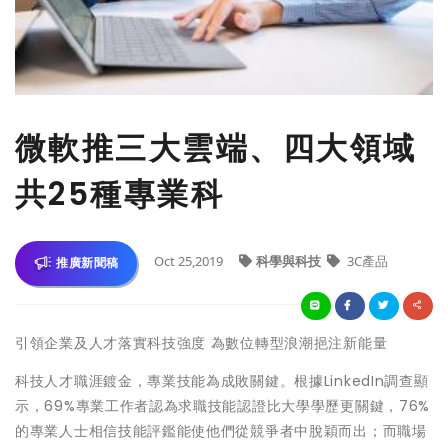
微軟推三大雲端、四大領域
共25種專業科
Oct 25,2019
科學與科技
3C產品
推廣新聞稿
引領企業及人才落實科技強度 為數位轉型浪潮挹注新能量
科技人才職涯鍍金，專業技能為成敗關鍵。根據LinkedIn調查顯
示，69%專業工作者認為求職技能認證比大學學歷更關鍵，76%
的專業人士相信技能評鑑能使他們從競爭者中脫穎而出；而職場