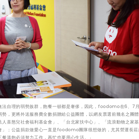
法自理的弱勢族群，飽餐一頓都是奢侈，因此，foodomo在6、7
弱勢，更將外送服務費全數捐贈給公益團體，以網友票選前幾名之團
法人喜憨兒社會福利基金會」、「台北家扶中心」、「流浪動物之家
」；公益捐款做愛心一直是foodomo團隊很想做的，尤其營運長莊
三餐溫飽必須努力工作，再忙也要用心生活。」