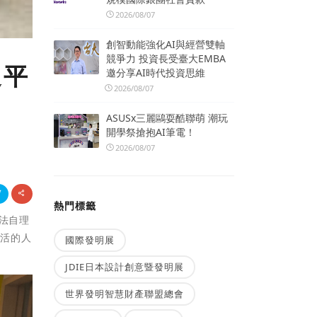
2026/08/07
創智動能強化AI與經營雙軸
競爭力 投資長受臺大EMBA
送平
邀分享AI時代投資思維
2026/08/07
ASUSx三麗鷗耍酷聯萌 潮玩
開學祭搶抱AI筆電！
2026/08/07
熱門標籤
法自理
生活的人
國際發明展
JDIE日本設計創意暨發明展
世界發明智慧財產聯盟總會