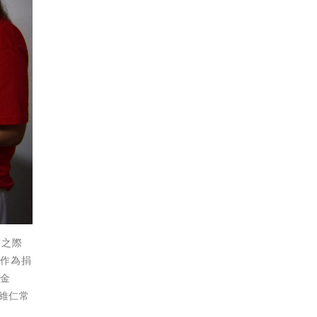
月之際
體作為捐
基金
維仁常