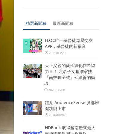
精選新聞稿
最新新聞稿
FLOC唯一基督徒專屬交友
APP，基督徒的新福音
2021/03/29
天上父親的愛延續化作希望
力量！ 六名子女捐贈家扶
「南投映全號」延續善的循
環
2026/08/08
鎧應 AudienceSense 臉部辨
識功能上市
2026/08/07
HDBank 取得越南歷來最大
規模國際銀團社會貸款