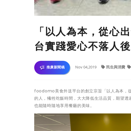
「以人為本，從心出發
台實踐愛心不落人後
Nov 04,2019
民生與消費
推廣新聞稿
foodomo美食外送平台的創立宗旨「以人為本
的人，犧牲吃飯時間，大大降低生活品質，期望透
也能隨時隨地享用餐廳的美味。