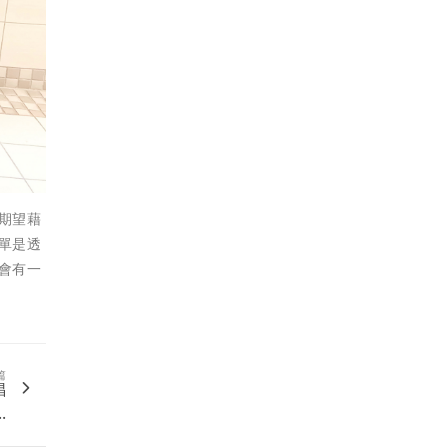
期望藉
單是透
會有一
篇
倡
.