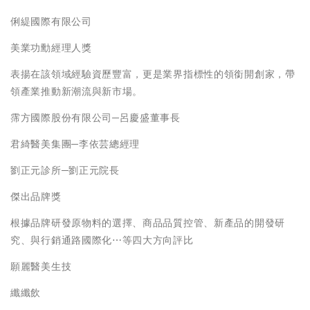
俐緹國際有限公司
美業功勳經理人獎
表揚在該領域經驗資歷豐富，更是業界指標性的領銜開創家，帶
領產業推動新潮流與新市場。
霈方國際股份有限公司─呂慶盛董事長
君綺醫美集團─李依芸總經理
劉正元診所─劉正元院長
傑出品牌獎
根據品牌研發原物料的選擇、商品品質控管、新產品的開發研
究、與行銷通路國際化⋯等四大方向評比
願麗醫美生技
纖纖飲