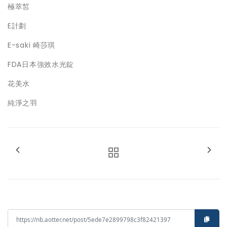
極萃皙
E計劃
E-saki 崎莎琪
FDA日本強效水光錠
花美水
純淨之羽