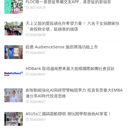
FLOC唯一基督徒專屬交友APP，基督徒的新福音
2021/03/29
天上父親的愛延續化作希望力量！ 六名子女捐贈家扶
「南投映全號」延續善的循環
2026/08/08
鎧應 AudienceSense 臉部辨識功能上市
2026/08/07
HDBank 取得越南歷來最大規模國際銀團社會貸款
2026/08/07
創智動能強化AI與經營雙軸競爭力 投資長受臺大EMBA
邀分享AI時代投資思維
2026/08/07
ASUSx三麗鷗耍酷聯萌 潮玩開學祭搶抱AI筆電！
2026/08/07