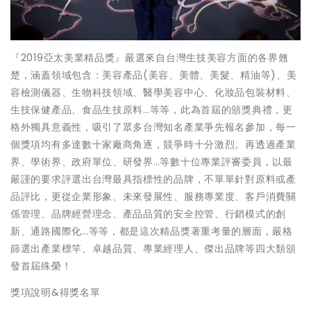
『2019亞太美業精品獎』嚴選來自台灣生技美容方面的各界翹
楚，涵蓋領域包含：美容產品(美容、美體、美髮、精油等)、美
容檢測儀器、生物科技領域、醫學美容中心、化妝品包裝材料、
生技保健產品、食品生技原料…等等，此為首屆的頒獎典禮，更
格外獨具意義性，吸引了眾多台灣知名產業爭先報名參加，每一
個獎項均有多達數十家廠商角逐，競爭時十分激烈。再透過產業
界、學術界、政府單位、研發界…等數十位專業評審委員，以最
嚴謹的要求評選出台灣最具指標性的品牌，不單單針對原料或產
品評比，更從企業形象、未來發展性、服務專業度、客戶消費關
係管理、品牌經營理念、產品品質的安全控管、行銷模式的創
新、通路國際化…等等，都是這次精品獎著重考量的層面，嚴格
篩選出產業標竿、卓越品質、專業經理人、傑出品牌等四大類頒
發首屆殊榮！
獎項說明&得獎名單