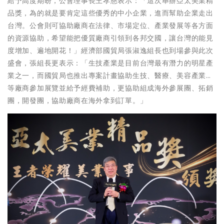
給予高度期盼，公會理事長王孝慈表示：「這次舉辦亞太美業精
品獎，為的就是要肯定這些優秀的中小企業，進而幫助企業走出
台灣。公會則可協助廠商在法律、市場定位、產業發展等各方面
的資源協助，希望能把優質廠商引領到各邦交國，讓台灣的能見
度增加、遍地開花！」經濟部國貿局張淑逸組長也到場參與此次
盛會，張組長更表示：「生技產業是目前台灣最有潛力的明星產
業之一，而國貿局也推出專案計畫協助生技、醫療、美容產業…
等廠商參加展覽並給予經費補助，更協助組成海外參展團、拓銷
團，開發團，協助廠商在海外拿到訂單。」