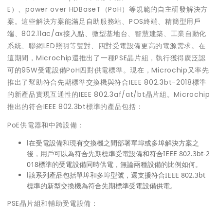
E）、power over HDBaseT（PoH）等規範的自主研發解決方
案。這些解決方案能滿足自助服務站、POS終端、精簡型用戶
端、802.11ac/ax接入點、微型基地台、智慧建築、工業自動化
系統、聯網LED照明等雙對、四對受電設備更高的電源需求。在
這期間，Microchip還推出了一種PSE晶片組，執行獲得廣泛認
可的95W受電設備PoH四對供電標準。現在，Microchip又率先
推出了幫助符合先期標準交換機與符合IEEE 802.3bt-2018標準
的新產品實現互通性的IEEE 802.3af/at/bt晶片組。Microchip
推出的符合IEEE 802.3bt標準的產品包括：
PoE供電器和中跨設備：
l在受電設備和現有交換機之間部署單埠或多埠解決方案之
後，用戶可以為符合先期標準受電設備和符合IEEE 802.3bt-2
018標準的受電設備同時供電，無論兩種設備的比例如何。
l該系列產品包括單埠和多埠型號，還支援符合IEEE 802.3bt
標準的新型交換機為符合先期標準受電設備供電。
PSE晶片組和輔助受電設備：