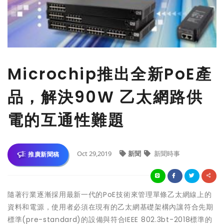
Microchip推出全新PoE產
品，解決90W 乙太網路供
電的互通性難題
Oct 29,2019
新聞
新聞時事
推廣新聞稿
隨著行業逐漸採用最新一代的PoE技術來管理單條乙太網線上的
資料和電源，使用者必須在現有的乙太網基礎架構內讓符合先期
標準(pre-standard)的設備與符合IEEE 802.3bt-2018標準的