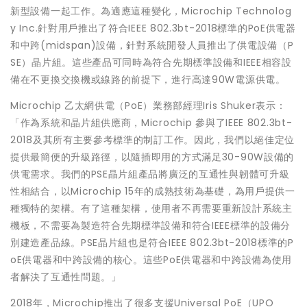
新型設備一起工作。為適應這種變化，Microchip Technolog
y Inc.針對用戶推出了符合IEEE 802.3bt-2018標準的PoE供電器
和中跨(midspan)設備，針對系統開發人員推出了供電設備（P
SE）晶片組。這些產品可同時為符合先期標準設備和IEEE相容設
備在不更換交換機或線路的前提下，進行高達90W電源供電。
Microchip 乙太網供電（PoE）業務部經理Iris Shuker表示：
「作為系統和晶片組供應商，Microchip 參與了IEEE 802.3bt-
2018及其所有主要參考標準的制訂工作。因此，我們以絕佳定位
提供最簡便的升級路徑，以隨插即用的方式滿足30-90W設備的
供電需求。我們的PSE晶片組產品將廣泛的互通性與韌體可升級
性相結合，以Microchip 15年的成熟技術為基礎，為用戶提供一
種獨特的架構。有了這種架構，使用者不再需要重新設計系統主
機板，不需要為製造符合先期標準設備和符合IEEE標準的設備分
別建造產品線。PSE晶片組也是符合IEEE 802.3bt-2018標準的P
oE供電器和中跨設備的核心。這些PoE供電器和中跨設備為使用
者解決了互通性問題。」
2018年，Microchip推出了很多支援Universal PoE（UPO