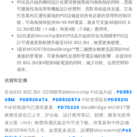
lPSE晶片組的獨特設計在實現整個系統均衡散熱的同時，憑藉
可擴展性為採用單機板設計的雙對、四對系統提供支援。它為
打造業內互通性最強的PSE設備提供所有必要的管理和控制功
能，可為每個埠提供90-99.9W電源，最多可支援48個IEEE 8
02.3bt第3類（1-6級）和第4類（7-8級）應用埠。
l以往基於Microchip第6代PSE晶片組的符合先期標準PSE設
計可透過更新軟體升級至IEEE 802.3bt，無需更換硬體。
l基於MOSFET的IdealBridge™雙二極體全橋整流器用於PoE
連接的受電側，可避免極性反接對受電設備的影響，在提供IE
EE 802.3bt第4類第8級電源的同時，減少功耗、佔用空間和
成本。
供貨和定價
符合IEEE 802.3bt-2018標準的Microchip PSE晶片組，
PD692
08M
、
PD69204T4
、
PD69208T4
PSE管理器和
PD69210
PoE控制器均已實現量產。
PD70224
IdealBridge MOSFET雙
橋整流器也已上市。評估板、設計應用筆記、韌體、圖形化使用
者介面（GUI）軟體和通訊協定均可供下載。供電器和中跨設備
將於2019年11月上市。如需更多資訊，請瀏覽Microsemi的
PoE