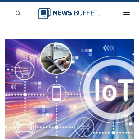
回到首頁
新聞稿分類
登入
刊登