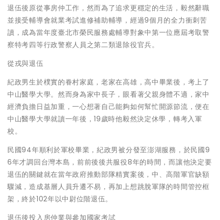
退伍後原從事房仲工作，然而為了追求更穩定的生活，毅然辭職
並接受輔導會就業考試進修補助輔導，經過9個月的全力衝刺苦
讀，成為當年度臺北市榮民服務處輔導對象中第一位應屆考取警
察特考四等行政警察人員之第二類退除役官兵。
從戎與退伍
紀政男生於樸實的眷村家庭，老家在高雄，高中畢業後，考上了
中山醫學大學。然而身為家中長子，眼看著父親身體不適，家中
經濟負擔日益加重，一心想著自己能夠如何幫忙開源節流，便在
中山醫學大學就讀一年後，19歲時他毅然決定休學，轉考入軍
校。
民國94年順利於軍校畢業，紀政男被分發至澎湖服務，於民國9
6年才調回台灣本島，前前後後共服役8年的時間，而讓他決定要
退伍的關鍵就在當年政府推動部隊精實案後，中、高階軍官缺額
驟減，造成基層人員升遷不易，再加上想跳脫軍隊的時間管控框
架，終於102年以中尉位階退伍。
退伍後投入房仲業與參加國家考試