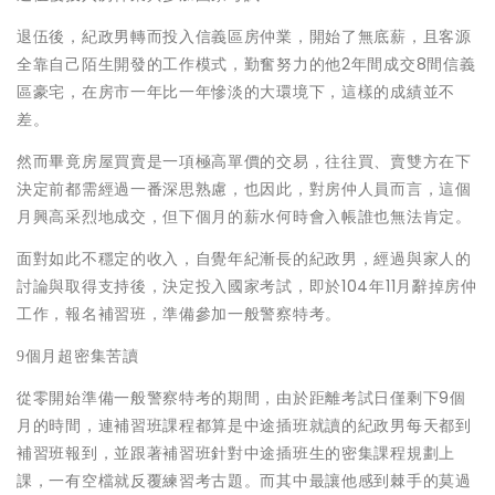
退伍後，紀政男轉而投入信義區房仲業，開始了無底薪，且客源
全靠自己陌生開發的工作模式，勤奮努力的他2年間成交8間信義
區豪宅，在房市一年比一年慘淡的大環境下，這樣的成績並不
差。
然而畢竟房屋買賣是一項極高單價的交易，往往買、賣雙方在下
決定前都需經過一番深思熟慮，也因此，對房仲人員而言，這個
月興高采烈地成交，但下個月的薪水何時會入帳誰也無法肯定。
面對如此不穩定的收入，自覺年紀漸長的紀政男，經過與家人的
討論與取得支持後，決定投入國家考試，即於104年11月辭掉房仲
工作，報名補習班，準備參加一般警察特考。
9
個月超密集苦讀
從零開始準備一般警察特考的期間，由於距離考試日僅剩下9個
月的時間，連補習班課程都算是中途插班就讀的紀政男每天都到
補習班報到，並跟著補習班針對中途插班生的密集課程規劃上
課，一有空檔就反覆練習考古題。而其中最讓他感到棘手的莫過