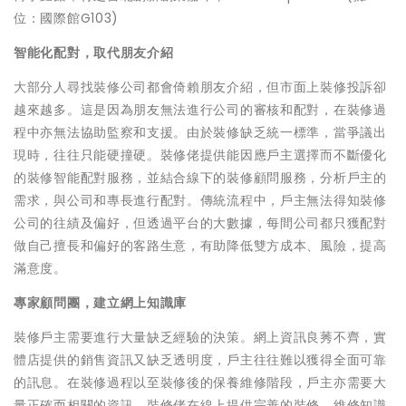
位：國際館G103)
智能化配對，取代朋友介紹
大部分人尋找裝修公司都會倚賴朋友介紹，但市面上裝修投訴卻
越來越多。這是因為朋友無法進行公司的審核和配對，在裝修過
程中亦無法協助監察和支援。由於裝修缺乏統一標準，當爭議出
現時，往往只能硬撞硬。裝修佬提供能因應戶主選擇而不斷優化
的裝修智能配對服務，並結合線下的裝修顧問服務，分析戶主的
需求，與公司和專長進行配對。傳統流程中，戶主無法得知裝修
公司的往績及偏好，但透過平台的大數據，每間公司都只獲配對
做自己擅長和偏好的客路生意，有助降低雙方成本、風險，提高
滿意度。
專家顧問團，建立網上知識庫
裝修戶主需要進行大量缺乏經驗的決策。網上資訊良莠不齊，實
體店提供的銷售資訊又缺乏透明度，戶主往往難以獲得全面可靠
的訊息。在裝修過程以至裝修後的保養維修階段，戶主亦需要大
量正確而相關的資訊。裝修佬在線上提供完善的裝修、維修知識