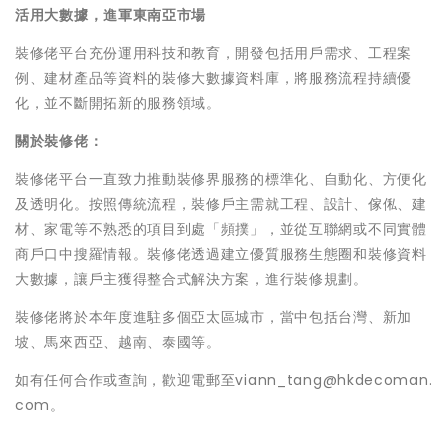
活用大數據，進軍東南亞市場
裝修佬平台充份運用科技和教育，開發包括用戶需求、工程案
例、建材產品等資料的裝修大數據資料庫，將服務流程持續優
化，並不斷開拓新的服務領域。
關於裝修佬：
裝修佬平台一直致力推動裝修界服務的標準化、自動化、方便化
及透明化。按照傳統流程，裝修戶主需就工程、設計、傢俬、建
材、家電等不熟悉的項目到處「頻撲」，並從互聯網或不同實體
商戶口中搜羅情報。裝修佬透過建立優質服務生態圈和裝修資料
大數據，讓戶主獲得整合式解決方案，進行裝修規劃。
裝修佬將於本年度進駐多個亞太區城市，當中包括台灣、新加
坡、馬來西亞、越南、泰國等。
如有任何合作或查詢，歡迎電郵至viann_tang@hkdecoman.
com。