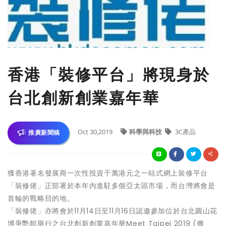
香港「裝修平台」將現身於
台北創新創業嘉年華
Oct 30,2019
科學與科技
3C產品
推廣新聞稿
獲香港著名發展商一次性投資千萬港元之一站式網上裝修平台
「裝修佬」正部署於本年內進駐多個亞太區市場，而台灣將會是
首輪的戰略目的地。
「裝修佬」亦將會於11月14日至11月16日認邀參加位於台北圓山花
博爭艷館舉行之台北創新創業嘉年華Meet Taipei 2019 (攤