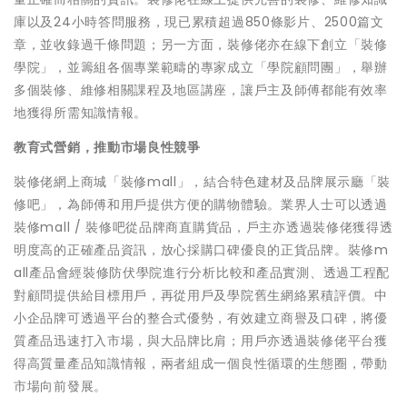
庫以及24小時答問服務，現已累積超過850條影片、2500篇文
章，並收錄過千條問題；另一方面，裝修佬亦在線下創立「裝修
學院」，並籌組各個專業範疇的專家成立「學院顧問團」，舉辦
多個裝修、維修相關課程及地區講座，讓戶主及師傅都能有效率
地獲得所需知識情報。
教育式營銷，推動市場良性競爭
裝修佬網上商城「裝修mall」，結合特色建材及品牌展示廳「裝
修吧」，為師傅和用戶提供方便的購物體驗。業界人士可以透過
裝修mall / 裝修吧從品牌商直購貨品，戶主亦透過裝修佬獲得透
明度高的正確產品資訊，放心採購口碑優良的正貨品牌。裝修m
all產品會經裝修防伏學院進行分析比較和產品實測、透過工程配
對顧問提供給目標用戶，再從用戶及學院舊生網絡累積評價。中
小企品牌可透過平台的整合式優勢，有效建立商譽及口碑，將優
質產品迅速打入市場，與大品牌比肩；用戶亦透過裝修佬平台獲
得高質量產品知識情報，兩者組成一個良性循環的生態圈，帶動
市場向前發展。