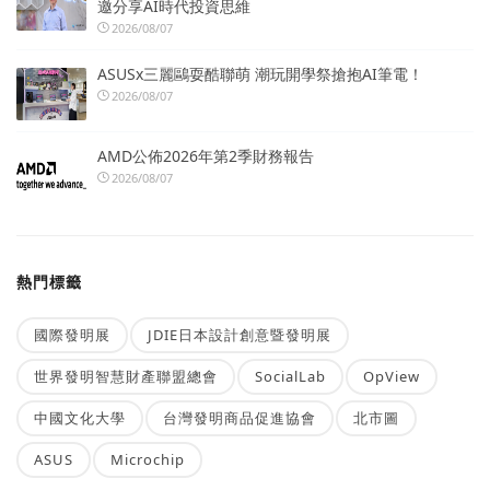
邀分享AI時代投資思維
2026/08/07
ASUSx三麗鷗耍酷聯萌 潮玩開學祭搶抱AI筆電！
2026/08/07
AMD公佈2026年第2季財務報告
2026/08/07
熱門標籤
國際發明展
JDIE日本設計創意暨發明展
世界發明智慧財產聯盟總會
SocialLab
OpView
中國文化大學
台灣發明商品促進協會
北市圖
ASUS
Microchip