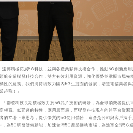
遠傳積極拓展5G科技，並與各產業夥伴技術合作，推動5G創新應用
圈領航企業聯發科技合作，雙方有效利用資源，強化優勢並掌握市場先
標性的意義。我們將持續致力國內5G生態圈的發展，增進電信業者與
業起飛！」
：「聯發科技長期積極致力於5G晶片技術的研發，為全球消費者提供
其高頻寬、低延遲的特性，應用層面廣，而聯發科技現有的跨平台資源
者的立場上來思考，提供優質的5G使用體驗，這會是公司與客戶攜手
，為5G研發儲備動能，加速台灣5G產業接軌市場，為進軍全球5G