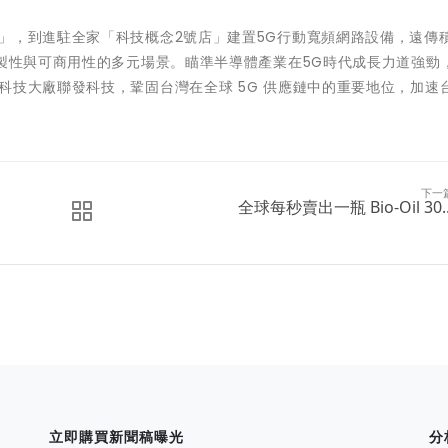
」，到進駐全家「科技概念2號店」建置5G行動寬頻網路設備，遠傳
複製性與可商用性的多元場景。瞄準半導體產業在5G時代成長力道強勁
科技大廠聯發科技，鞏固台灣在全球 5G 供應鏈中的重要地位，加速
下一
全球每秒賣出一瓶 Bio-Oil 30..
立即購買新聞稿曝光
分