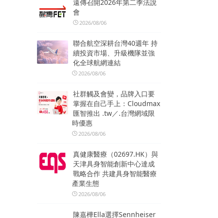
遠傳召開2026年第二季法說
會
2026/08/06
聯合航空深耕台灣40週年 持
續投資市場、升級機隊並強
化全球航網連結
2026/08/06
社群觸及會變，品牌入口要
掌握在自己手上：Cloudmax
匯智推出 .tw／.台灣網域限
時優惠
2026/08/06
真健康醫療（02697.HK）與
天津具身智能創新中心達成
戰略合作 共建具身智能醫療
產業生態
2026/08/06
陳嘉樺Ella選擇Sennheiser