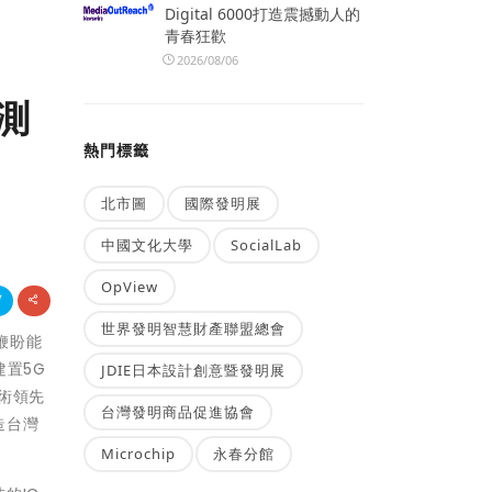
Digital 6000打造震撼動人的
青春狂歡
2026/08/06
測
熱門標籤
北市圖
國際發明展
中國文化大學
SocialLab
OpView
世界發明智慧財產聯盟總會
鞭盼能
置5G
JDIE日本設計創意暨發明展
術領先
台灣發明商品促進協會
造台灣
Microchip
永春分館