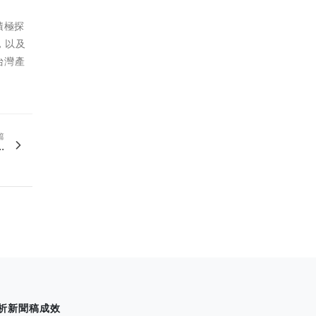
積極探
，以及
台灣產
篇
.
析新聞稿成效