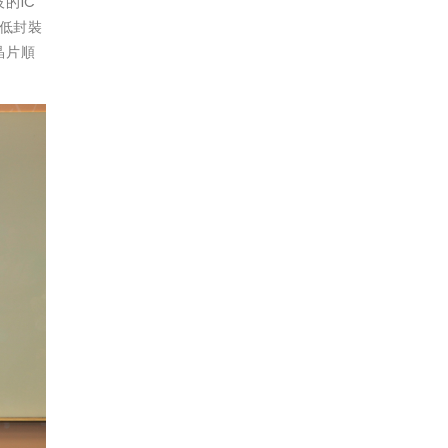
的IC
降低封裝
晶片順