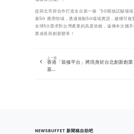
從與北市府合作打造全台第一個「5G開放試驗場域
索5G 應用領域，透過推動5G場域實證，建構可
全球5G需求對台灣產業的高度依賴，遠傳本次攜手
業成長與創新變革！
上一篇
香港「裝修平台」將現身於台北創新創業
嘉...
NEWSBUFFET 新聞稿自助吧