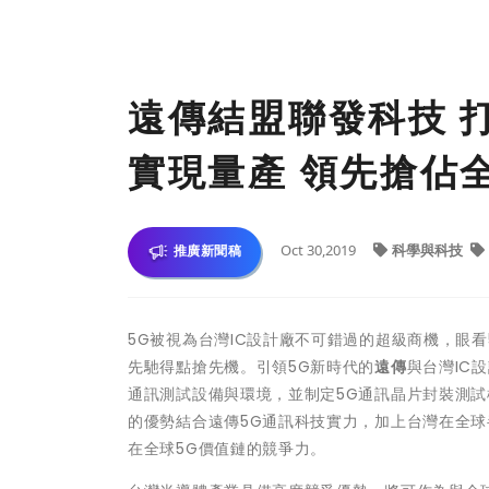
遠傳結盟聯發科技 
實現量產 領先搶佔
Oct 30,2019
科學與科技
推廣新聞稿
5G被視為台灣IC設計廠不可錯過的超級商機，眼
先馳得點搶先機。引領5G新時代的
遠傳
與台灣IC
通訊測試設備與環境，並制定5G通訊晶片封裝測試
的優勢結合遠傳5G通訊科技實力，加上台灣在全
在全球5G價值鏈的競爭力。