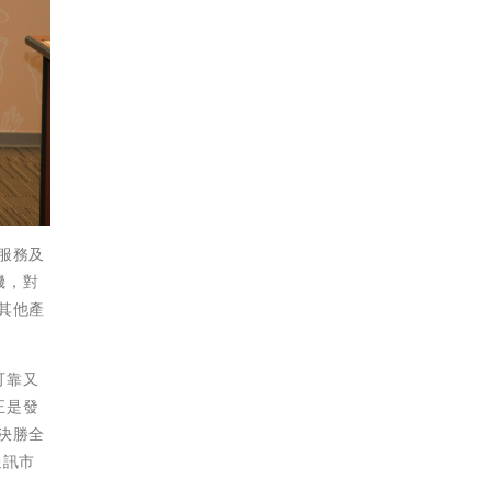
服務及
機，對
其他產
可靠又
正是發
決勝全
通訊市