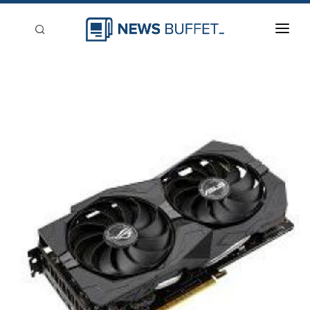
回到首頁
新聞稿分類
登入
刊登