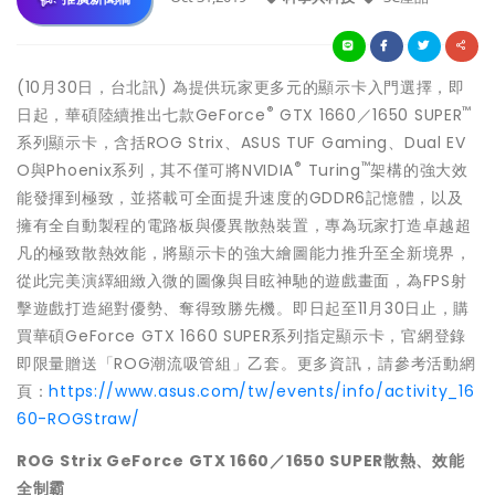
(10月30日，台北訊) 為提供玩家更多元的顯示卡入門選擇，即
®
™
日起，華碩陸續推出七款GeForce
GTX 1660／1650 SUPER
系列顯示卡，含括ROG Strix、ASUS TUF Gaming、Dual EV
®
™
O與Phoenix系列，其不僅可將NVIDIA
Turing
架構的強大效
能發揮到極致，並搭載可全面提升速度的GDDR6記憶體，以及
擁有全自動製程的電路板與優異散熱裝置，專為玩家打造卓越超
凡的極致散熱效能，將顯示卡的強大繪圖能力推升至全新境界，
從此完美演繹細緻入微的圖像與目眩神馳的遊戲畫面，為FPS射
擊遊戲打造絕對優勢、奪得致勝先機。即日起至11月30日止，購
買華碩GeForce GTX 1660 SUPER系列指定顯示卡，官網登錄
即限量贈送「ROG潮流吸管組」乙套。更多資訊，請參考活動網
頁：
https://www.asus.com/tw/events/info/activity_16
60-ROGStraw/
ROG Strix GeForce GTX 1660
／1650 SUPER散熱、效能
全制霸