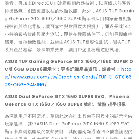
噪音，再加上DirectCU III冰霜酷銅散熱技術，以直觸式熱導管
排出熱氣，創造更勝以往的散熱效能。此外，ASUS TUF Gamin
g GeForce GTX 1660／1650 SUPER顯示卡採用獨家全自動製
程技術與強化背板，讓可靠性與耐用度大幅提升，通過長達144
小時的嚴格效能與壓力測試，即使在極限條件下，仍能長期維持
穩定、發揮極致性能，並經由ASUS TUF相容性測試，能與TUF
系列產品相容、發揮加乘效果，讓用戶恣意稱霸遊戲戰場。
ASUS TUF Gaming GeForce GTX 1660
／1650 SUPER O
C版 6GB GDDR6顯示卡；更多詳細產品資訊，請參考：
http
s://www.asus.com/tw/Graphics-Cards/TUF-3-GTX166
0S-O6G-GAMING/
ASUS Dual GeForce GTX 1660 SUPER EVO
、Phoenix
GeForce GTX 1660／1650 SUPER 效能、散熱 超乎想像
為滿足用戶不同需求，華碩此次亦推出具備不同尺寸的顯示卡供
玩家選擇，其中ASUS Dual GeForce GTX 1660 SUPER EVO
顯示卡具備旗艦級的散熱效能，其配備兩顆通過IP5X防塵認證的