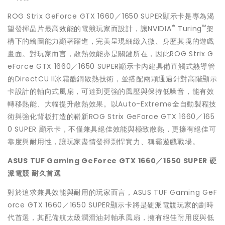
ROG Strix GeForce GTX 1660／1650 SUPER顯示卡是專為渴
®
™
望發揮晶片最高效能的電競玩家而設計，讓NVIDIA
Turing
架
構下的繪圖能力顯著躍進，完美呈現細緻入微、身歷其境的遊戲
畫面。對玩家而言，散熱效能亦是關鍵所在，因此ROG Strix G
eForce GTX 1660／1650 SUPER顯示卡內建具備直觸式熱導管
的DirectCU II冰霜酷銅散熱技術，並搭配兩顆通過針對高階顯示
卡設計的軸向式風扇，可達到更強的風壓與保持低噪音，能有效
轉移熱能、大幅提升散熱效果。以Auto-Extreme全自動製程技
術與強化背板打造的嶄新ROG Strix GeForce GTX 1660／165
0 SUPER 顯示卡，不僅兼具絕佳效能與極致散熱，更擁有絕佳可
靠度與耐用性，讓玩家盡情發揮剽悍實力、稱霸遊戲戰場。
ASUS TUF Gaming GeForce GTX 1660
／1650 SUPER 硬
派電競 耐久首選
對於追求兼具效能與耐用的玩家而言，ASUS TUF Gaming GeF
orce GTX 1660／1650 SUPER顯示卡將是硬派電競玩家的劃時
代首選，其配備航太級潤滑油封軸承風扇，擁有絕佳耐用度與低