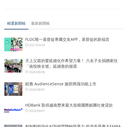
精選新聞稿
最新新聞稿
FLOC唯一基督徒專屬交友APP，基督徒的新福音
2021/03/29
天上父親的愛延續化作希望力量！ 六名子女捐贈家扶
「南投映全號」延續善的循環
2026/08/08
鎧應 AudienceSense 臉部辨識功能上市
2026/08/07
HDBank 取得越南歷來最大規模國際銀團社會貸款
2026/08/07
創智動能強化AI與經營雙軸競爭力 投資長受臺大EMBA